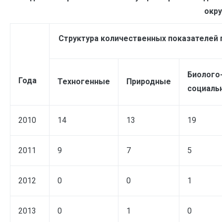
окру
Структура количественных показателей п
Биолого
Года
Техногенные
Природные
социаль
2010
14
13
19
2011
9
7
5
2012
0
0
1
2013
0
1
0