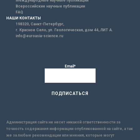
Международные научные публикации
Всероссийские научные публикации
FAQ
НАШИ КОНТАКТЫ
198320, Санкт-Петербург,
г. Красное Село, ул. Геологическая, дом 44, ЛИТ А.
info@euroasia-science.ru
Email*
Администрация сайта не несет никакой ответственности за
точность содержания информации опубликованной на сайте, а так
же за любые рекомендации или мнения, которые могут