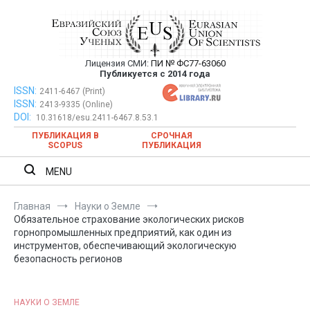
Перейти
к
содержимому
Лицензия СМИ:
ПИ № ФС77-63060
Евразийский Союз Ученых —
Публикуется с 2014 года
публикация научных статей в
ISSN:
Евразийский Союз Ученых — публикация научных статей в
2411-6467 (Print)
ISSN:
2413-9335 (Online)
ежемесячном научном журнале
ежемесячном научном журнале
DOI:
10.31618/esu.2411-6467.8.53.1
ПУБЛИКАЦИЯ В
СРОЧНАЯ
SCOPUS
ПУБЛИКАЦИЯ
MENU
Главная
Науки о Земле
Обязательное страхование экологических рисков
горнопромышленных предприятий, как один из
инструментов, обеспечивающий экологическую
безопасность регионов
НАУКИ О ЗЕМЛЕ