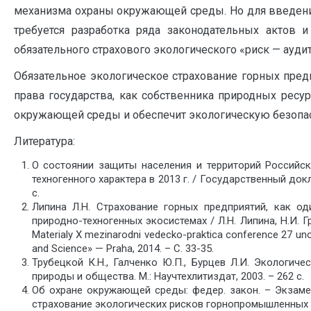
механизма охраны окружающей среды. Но для введения
требуется разработка ряда законодательных актов 
обязательного страхового экологического «риск — аудит
Обязательное экологическое страхование горных пред
права государства, как собственника природных ресу
окружающей среды и обеспечит экологическую безопас
Литература:
О состоянии защиты населения и территорий Российс
техногенного характера в 2013 г. / Государственный до
с.
Липина Л.Н. Страхование горных предприятий, как о
природно-техногенных экосистемах / Л.Н. Липина, Н.И. Гре
Мaterialy Х mezinarodni vedecko-praktica conference 27 unor
and Science» — Praha, 2014. – С. 33-35.
Трубецкой К.Н., Галченко Ю.П., Бурцев Л.И. Экологич
природы и общества. М.: Научтехлитиздат, 2003. – 262 с.
Об охране окружающей среды: федер. закон. – Экзамен
страхование экологических рисков горнопромышленных 