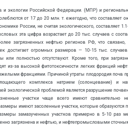
и экологии Российской Федерации. (МПР) и регионально
олеблются от 17 до 20 млн. т. ежегодно, что составляет
ономике России, не считая экологического, составляет 1.1
ысловых эта цифра возрастает до 20 тыс. случаев с соо
иболее загрязненных нефтью регионов РФ, что связан
ек достигает огромных размеров — 10-15 тыс. случаев
ы или полностью отсутствуют. Кроме того, при загряз
дят из-за высокой фитотоксичности легких фракций неф
 тяжелыми фракциями. Причиной утраты плодородия почв 
лощающего комплекса натрием (солонцевание) и на
ей экологической проблемой является разрушение почвен
рязненные участки чаще всего имеют сравнительно 
размеры имеют засоленные участки, которые образуются 
 размеры замазученных участков примерно в 5-10 раз 
енно загрязнена и нефтью, и нефтепромысловыми сточным