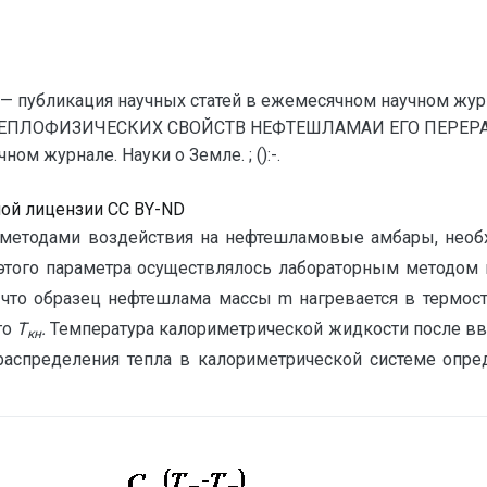
— публикация научных статей в ежемесячном научном жур
ЕПЛОФИЗИЧЕСКИХ СВОЙСТВ НЕФТЕШЛАМАИ ЕГО ПЕРЕРАБО
м журнале. Науки о Земле. ; ():-.
ной лицензии CC BY-ND
 методами воздействия на нефтешламовые амбары, необх
е этого параметра осуществлялось лабораторным методо
м, что образец нефтешлама массы m нагревается в термо
го
Т
.
Температура калориметрической жидкости после вв
кн
аспределения тепла в калориметрической системе опре