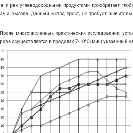
ов и рек углеводородными продуктами приобретает глоб
за и выгода. Данный метод прост, не требует значитель
После многочисленных практических исследовании, устан
рева осуществляется в пределах 7-10°С/мин) указанный на 