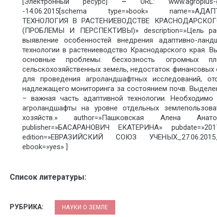
[Электронный ресурс]
–
URL: www.agroplus-gr
-14.06.2015[schema type=»book» name=»АДАП
ТЕХНОЛОГИЯ В РАСТЕНИЕВОДСТВЕ КРАСНОДАРСКОГ
(ПРОБЛЕМЫ И ПЕРСПЕКТИВЫ)» description=»Цель р
выявление особенностей внедрения адаптивно-ланд
технологии в растениеводство Краснодарского края. В
основные проблемы: бесхозность огромных пл
сельскохозяйственных земель, недостаток финансовых 
для проведения агроландшафтных исследований, отс
надлежащего мониторинга за состоянием почв. Выделе
– важная часть адаптивной технологии. Необходимо 
агроландшафты на уровне отдельных землепользова
хозяйств.» author=»Пашковская Алена Анатол
publisher=»БАСАРАНОВИЧ ЕКАТЕРИНА» pubdate=»2017
edition=»ЕВРАЗИЙСКИЙ СОЮЗ УЧЕНЫХ_27.06.2015_
ebook=»yes» ]
Список литературы:
РУБРИКА:
НАУКИ О ЗЕМЛЕ