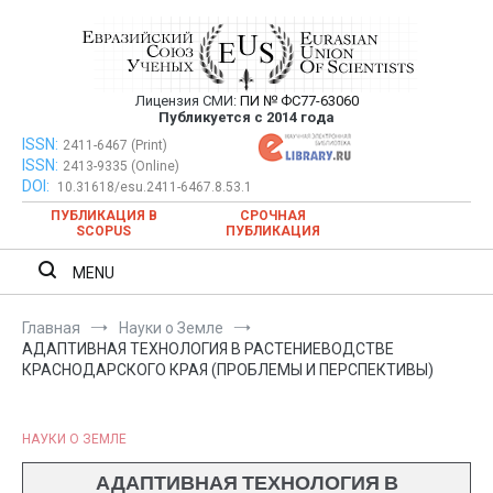
Перейти
к
содержимому
Лицензия СМИ:
ПИ № ФС77-63060
Евразийский Союз Ученых —
Публикуется с 2014 года
публикация научных статей в
ISSN:
Евразийский Союз Ученых — публикация научных статей в
2411-6467 (Print)
ISSN:
2413-9335 (Online)
ежемесячном научном журнале
ежемесячном научном журнале
DOI:
10.31618/esu.2411-6467.8.53.1
ПУБЛИКАЦИЯ В
СРОЧНАЯ
SCOPUS
ПУБЛИКАЦИЯ
MENU
Главная
Науки о Земле
АДАПТИВНАЯ ТЕХНОЛОГИЯ В РАСТЕНИЕВОДСТВЕ
КРАСНОДАРСКОГО КРАЯ (ПРОБЛЕМЫ И ПЕРСПЕКТИВЫ)
НАУКИ О ЗЕМЛЕ
АДАПТИВНАЯ ТЕХНОЛОГИЯ В