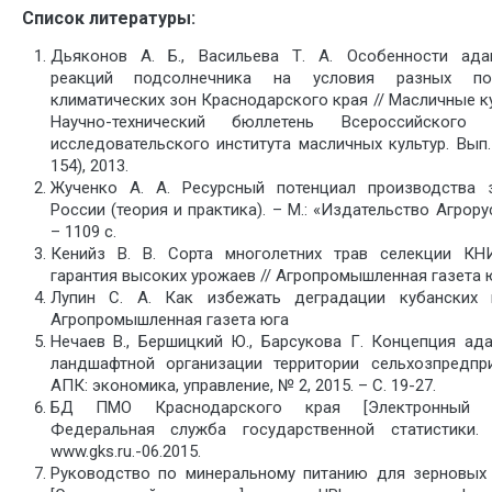
Список литературы:
Дьяконов А. Б., Васильева Т. А. Особенности ада
реакций подсолнечника на условия разных поч
климатических зон Краснодарского края // Масличные к
Научно-технический бюллетень Всероссийского 
исследовательского института масличных культур. Вып.
154), 2013.
Жученко А. А. Ресурсный потенциал производства 
России (теория и практика). – М.: «Издательство Агрорус
– 1109 с.
Кенийз В. В. Сорта многолетних трав селекции К
гарантия высоких урожаев // Агропромышленная газета 
Лупин С. А. Как избежать деградации кубанских 
Агропромышленная газета юга
Нечаев В., Бершицкий Ю., Барсукова Г. Концепция ада
ландшафтной организации территории сельхозпредпри
АПК: экономика, управление, № 2, 2015. – С. 19-27.
БД ПМО Краснодарского края [Электронный ре
Федеральная служба государственной статистики.
www.gks.ru.-06.2015.
Руководство по минеральному питанию для зерновых 