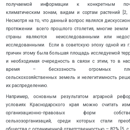
получаемой информации к конкретным поч
климатическим зонам, видам и сортам растений [2, c
Несмотря на то, что данный вопрос являлся дискуссио
протяжении всего прошлого столетия, многие земл
страны являются неисследованными или недост
исследованными. Если в советскую эпоху одной из 
причин этому была большая площадь исследуемой тер
и необходимая очередность в связи с этим, то в на
время – бесхозность огромных пло
сельскохозяйственных земель и нелегитимность реш
их распределению.
Например, основным результатом аграрной реф
условиях Краснодарского края можно считать изм
организационно-правовых форм собствен
сельхозорганизаций, среди которых стали преоб
общества с ограниченной ответственностью – 82% [5, c.2