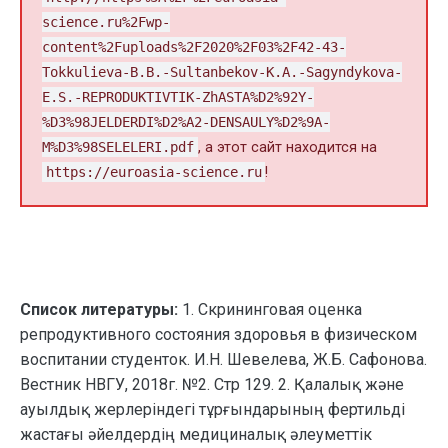
science.ru%2Fwp-
content%2Fuploads%2F2020%2F03%2F42-43-
Tokkulieva-B.B.-Sultanbekov-K.A.-Sagyndykova-
E.S.-REPRODUKTIVTIK-ZhASTA%D2%92Y-
%D3%98JELDERDI%D2%A2-DENSAULY%D2%9A-
M%D3%98SELELERI.pdf
, а этот сайт находится на
https://euroasia-science.ru
!
Список литературы:
1. Скрининговая оценка
репродуктивного состояния здоровья в физическом
воспитании студенток. И.Н. Шевелева, Ж.Б. Сафонова.
Вестник НВГУ, 2018г. №2. Стр 129. 2. Қалалық және
ауылдық жерлеріндегі тұрғындарының фертильді
жастағы әйелдердің медициналық әлеуметтік