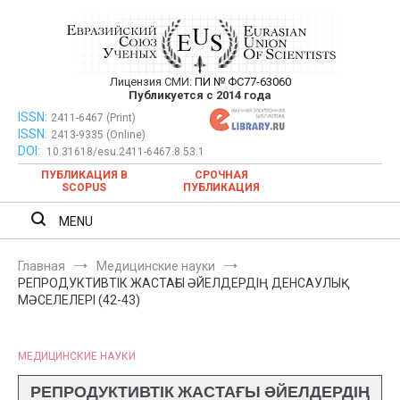
Перейти
к
содержимому
Лицензия СМИ:
ПИ № ФС77-63060
Евразийский Союз Ученых —
Публикуется с 2014 года
публикация научных статей в
ISSN:
Евразийский Союз Ученых — публикация научных статей в
2411-6467 (Print)
ISSN:
2413-9335 (Online)
ежемесячном научном журнале
ежемесячном научном журнале
DOI:
10.31618/esu.2411-6467.8.53.1
ПУБЛИКАЦИЯ В
СРОЧНАЯ
SCOPUS
ПУБЛИКАЦИЯ
MENU
Главная
Медицинские науки
РЕПРОДУКТИВТІК ЖАСТАҒЫ ӘЙЕЛДЕРДІҢ ДЕНСАУЛЫҚ
МӘСЕЛЕЛЕРІ (42-43)
МЕДИЦИНСКИЕ НАУКИ
РЕПРОДУКТИВТІК ЖАСТАҒЫ ӘЙЕЛДЕРДІҢ