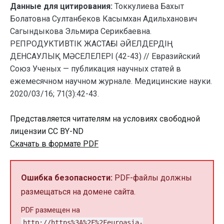
Данные для цитирования:
Токкулиева Бахыт
Болатовна Султанбеков Касымхан Адильханович
Сагындыкова Эльмира Серикбаевна.
РЕПРОДУКТИВТІК ЖАСТАҒЫ ӘЙЕЛДЕРДІҢ
ДЕНСАУЛЫҚ МӘСЕЛЕЛЕРІ (42-43) // Евразийский
Союз Ученых — публикация научных статей в
ежемесячном научном журнале. Медицинские науки.
2020/03/16; 71(3):42-43.
Представляется читателям на условиях свободной
лицензии CC BY-ND
Скачать в формате PDF
Ошибка безопасности:
PDF-файлы должны
размещаться на домене сайта.
PDF размещен на
http://https%3A%2F%2Feuroasia-