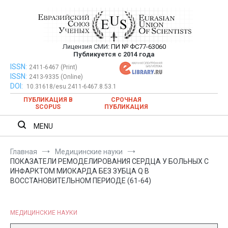
Перейти
к
содержимому
Лицензия СМИ:
ПИ № ФС77-63060
Евразийский Союз Ученых —
Публикуется с 2014 года
публикация научных статей в
ISSN:
Евразийский Союз Ученых — публикация научных статей в
2411-6467 (Print)
ISSN:
2413-9335 (Online)
ежемесячном научном журнале
ежемесячном научном журнале
DOI:
10.31618/esu.2411-6467.8.53.1
ПУБЛИКАЦИЯ В
СРОЧНАЯ
SCOPUS
ПУБЛИКАЦИЯ
MENU
Главная
Медицинские науки
ПОКАЗАТЕЛИ РЕМОДЕЛИРОВАНИЯ СЕРДЦА У БОЛЬНЫХ С
ИНФАРКТОМ МИОКАРДА БЕЗ ЗУБЦА Q В
ВОССТАНОВИТЕЛЬНОМ ПЕРИОДЕ (61-64)
МЕДИЦИНСКИЕ НАУКИ