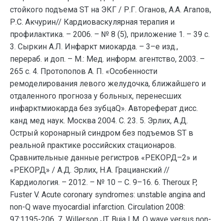
стойкого подъема ST на ЭКГ / Р.Г. Оганов, А.А. Агапов,
Р.С. Акчурин// Кардиоваскулярная терапия и
профилактика. – 2006. – № 8 (5), приложение 1. – 39 c.
3. Сыркин А.Л. Инфаркт миокарда. – 3–е изд.,
перераб. и доп. – М.: Мед. информ. агентство, 2003. –
265 с. 4. Протопопов А. П. «Особенности
ремоделирования левого желудочка, ближайшего и
отдаленного прогноза у больных, перенесших
инфарктмиокарда без зубцаQ». Автореферат дисс.
канд мед наук. Москва 2004. С. 23. 5. Эрлих, А.Д.
Острый коронарный синдром без подъемов ST в
реальной практике российских стационаров.
Сравнительные данные регистров «РЕКОРД–2» и
«РЕКОРД» / А.Д. Эрлих, Н.А. Грацианский //
Кардиология. – 2012. – № 10 – С. 9–16. 6. Theroux P,
Fuster V. Acute coronary syndromes: unstable angina and
non-Q wave myocardial infarction. Circulation 2008:
97:1195-206. 7. Willerson JT, Buja LM. Q wave versus non-