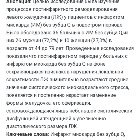
Анотация:
Целью исследования была изучения
процессов постинфарктного ремоделирования
левого желудочка (ЛЖ) у пациентов с инфарктом
миокарда (ИМ) без зубца Q в подостром периоде.
Было обследовано 36 больных с ИМ без зубца Q,из
них 26 мужчин (72,2%) и 10 женщин (27,3%) в
возрасте от 44 до 79 лет. Проведенные исследования
показали что постинфарктном периоде у больных с
инфарктом миокарда без зубца Q на фоне
сохраняющихся признаков нарушения локальной
сократимости ЛЖ значительно возрастают средние
значения систолического миокардиального стресса,
появляется и постепенно нарастает изменение
формы желудочка, его сферизация,
сопровождающаяся лишь небольшой систолической
дисфункцией и тенденцией к увеличению
диастолического размера ЛЖ.
Ключевые слова:
Инфаркт миокарда без зубца Q,