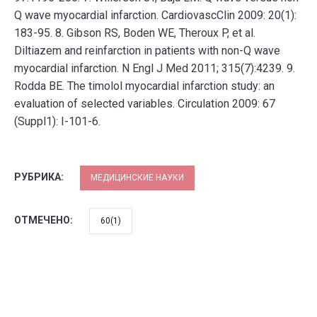
Q wave myocardial infarction. CardiovascClin 2009: 20(1):
183-95. 8. Gibson RS, Boden WE, Theroux P, et al.
Diltiazem and reinfarction in patients with non-Q wave
myocardial infarction. N Engl J Med 2011; 315(7):4239. 9.
Rodda BE. The timolol myocardial infarction study: an
evaluation of selected variables. Circulation 2009: 67
(Suppl1): I-101-6.
РУБРИКА:
МЕДИЦИНСКИЕ НАУКИ
ОТМЕЧЕНО:
60(1)