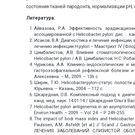
состояния тканей пародонта, нормализации рН, о
Литература.
Айвазова, Р.А. Эффективность эрадикацион
ассоциированной с Helicobacter pylori: дис. … ка
Исаков, В.А. Диагностика и лечение инфекции, в
лечению инфекции H.pylori – Маастрихт IV (Флоренц
Цимбалистов, А.В. Влияние стоматологичес
Helicobacter pylori / А.В. Цимбалистов, Н.С. Роб
Чурикова, А.А. Клинико-эндоскопические и 
гастроэзофагеальной рефлюксной болезни и я
Алексеевна. – М., 2009. – 136 с.
Ширяк, Т.Ю. Helicobacterpylori-статус полост
Юрьевна. – Казань, 2004. – 112 с.
Шкаредная, О.В. Комплексный подход к диагно
канд. мед. наук: 14.01.14 / Шкаредная Ольга Вас
Helicobacter pylori antigenemia in an asymptomatic 
Environ Health. – 2009. – Vol. 24. – P. 249-255.
The impact of bodi mass index and Helicobacter 
Paulssen, A.M. Asfeldt [et al.] // Scand J G
ЛЕЧЕНИЯ ЗАБОЛЕВАНИЙ СЛИЗИСТОЙ ОБОЛ