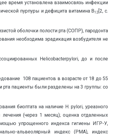
ящее время установлена взаимосвязь инфекции
нической пурпуры и дефицита витамина В
[2, с.
12
изистой оболочки полости рта (СОПР), пародонта
ирования необходима эрадикация возбудителя не
социированных Helicobacterpylori, до и после
дование 108 пациентов в возрасте от 18 до 55
ти рта пациенты были разделены на 3 группы: со
ания биоптата на наличие H. pylori, уреазного
лечения (через 1 месяц); оценка отдаленных
помощью упрощенного индекса гигиены ИГР-У,
инально-альвеолярный индекс (РМА), индекс