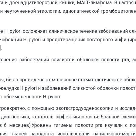
дка и двенадцатиперстной кишки, МАLT-лимфома. В насто
ии неуточненной этиологии, идиопатической тромбоцитопе
 H. pylori осложняет клиническое течение заболеваний сл
ния инфекции H. pylori и предотвращения повторного инфиц
.
ечения заболеваний слизистой оболочки полости рта, ас
ы, было проведено комплексное стоматологическое обсле
желудкаH. pylori и заболеваний слизистой оболочки полос
ю обсемененности H. pylori.
троекратно, с помощью эзогастродуоденоскопии и исследов
 диагностика, контроль эффективности выбранной схемы 
з 6 месяцев).Уровень гигиены полости рта изучали с 
яния тканей пародонта использовали папиллярно-марг