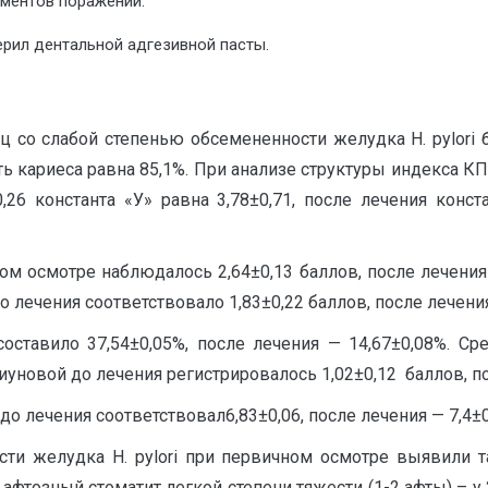
ементов поражений.
ерил дентальной адгезивной пасты.
ц со слабой степенью обсемененности желудка H. pylori
ь кариеса равна 85,1%. При анализе структуры индекса КП
0,26 константа «У» равна 3,78±0,71, после лечения конст
м осмотре наблюдалось 2,64±0,13 баллов, после лечения 
о лечения соответствовало 1,83±0,22 баллов, после лечения
ставило 37,54±0,05%, после лечения — 14,67±0,08%. Ср
иуновой до лечения регистрировалось 1,02±0,12 баллов, по
о лечения соответствовал6,83±0,06, после лечения — 7,4±0
сти желудка H. pylori при первичном осмотре выявили 
афтозный стоматит легкой степени тяжести (1-2 афты) – 