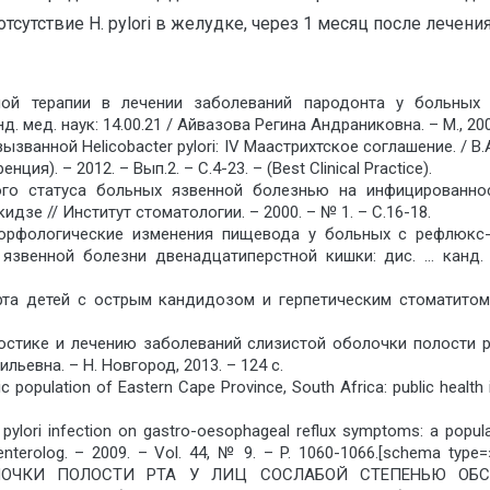
тсутствие H. pylori в желудке, через 1 месяц после лечения
ной терапии в лечении заболеваний пародонта у больных
нд. мед. наук: 14.00.21 / Айвазова Регина Андраниковна. – М., 200
ызванной Helicobacter pylori: IV Маастрихтское соглашение. / 
ия). – 2012. – Вып.2. – С.4-23. – (Best Clinical Practice).
кого статуса больных язвенной болезнью на инфицированно
акидзе // Институт стоматологии. – 2000. – № 1. – С.16-18.
морфологические изменения пищевода у больных с рефлюкс
звенной болезни двенадцатиперстной кишки: дис. … канд. ме
и рта детей с острым кандидозом и герпетическим стоматитом:
стике и лечению заболеваний слизистой оболочки полости рт
ильевна. – Н. Новгород, 2013. – 124 с.
population of Eastern Cape Province, South Africa: public health imp
pylori infection on gastro-oesophageal reflux symptoms: a popula
astroenterolog. – 2009. – Vol. 44, № 9. – P. 1060-1066.[sch
ОЧКИ ПОЛОСТИ РТА У ЛИЦ СОСЛАБОЙ СТЕПЕНЬЮ ОБСЕМ