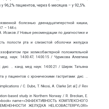
 у 96,2% пациентов, через 6 месяцев – у 92,5%.
 язвенной болезнью двенадцатиперстной кишки,
7. – 144 с.
В.А. Исаков // Новые рекомендации по диагностике и
сть полости рта и слизистой оболочки желудка
-эзофагитом при хеликобактерной положительной
д. наук: 14.00.47; 14.00.15 / Чурикова Алевтина
 дис. … канд. мед наук: 14.00.21 / Ширяк Татьяна
а у пациентов с хроническими гастритами: дис. …
lications / C. Dube, T. Nkosi, A. Clarke [et al.] // Rev
tion-based study in Northern Norway / R. Breckan, E.
ema type=»book» name=»ЭФФЕКТИВНОСТЬ КОМПЛЕКСНОГО
ЕНЕННОСТИ ЖЕЛУДКА HELICOBACTERPYLORI»