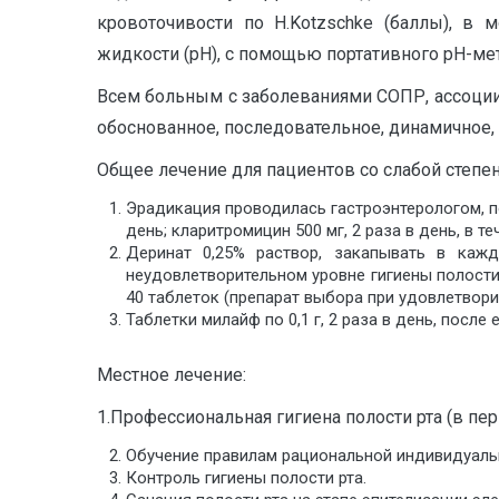
кровоточивости по H.Kotzschke (баллы), в 
жидкости (рН), с помощью портативного рН-ме
Всем больным с заболеваниями СОПР, ассоции
обоснованное, последовательное, динамичное, 
Общее лечение для пациентов со слабой степен
Эрадикация проводилась гастроэнтерологом, по 
день; кларитромицин 500 мг, 2 раза в день, в те
Деринат 0,25% раствор, закапывать в каж
неудовлетворительном уровне гигиены полости р
40 таблеток (препарат выбора при удовлетворит
Таблетки милайф по 0,1 г, 2 раза в день, посл
Местное лечение:
1.Профессиональная гигиена полости рта (в пер
Обучение правилам рациональной индивидуальн
Контроль гигиены полости рта.