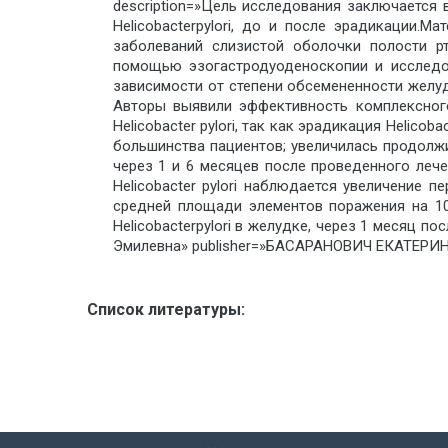
description=»Цель исследования заключается 
Helicobacterpylori, до и после эрадикации.
заболеваний слизистой оболочки полости рта,
помощью эзогастродуоденоскопии и исследова
зависимости от степени обсемененности желуд
Авторы выявили эффективность комплексного
Нelicobacter pylori, так как эрадикация Helico
большинства пациентов; увеличилась продолж
через 1 и 6 месяцев после проведенного леч
Helicobacter pylori наблюдается увеличение 
средней площади элементов поражения на 10-
Helicobacterpylori в желудке, через 1 месяц п
Эмилевна» publisher=»БАСАРАНОВИЧ ЕКАТЕРИНА
Список литературы: