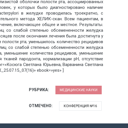
слизистой оболочки полости рта, ассоциированных
еловек, у которых было диагностировано наличие
acterpylori в желудке проводилась троекратно, с
ательного метода ХЕЛИК-скан. Всем пациентам, в
лечение, включающее общее и местное. Результаты.
лиц со слабой степенью обсемененности желудка
 месяцев после окончания лечения была достигнута у
 полости рта; уменьшилось количество рецидивов
 лиц со слабой степенью обсемененности желудка
та, уменьшение количества рецидивов, уменьшение
 тканей пародонта, нормализации рН, отсутствие
uthor=»Косюга Светлана Юрьевна, Варванина Светлана
5.07.15_07(16)» ebook=»yes» ]
РУБРИКА:
МЕДИЦИНСКИЕ НАУКИ
ОТМЕЧЕНО:
КОНФЕРЕНЦИЯ №16