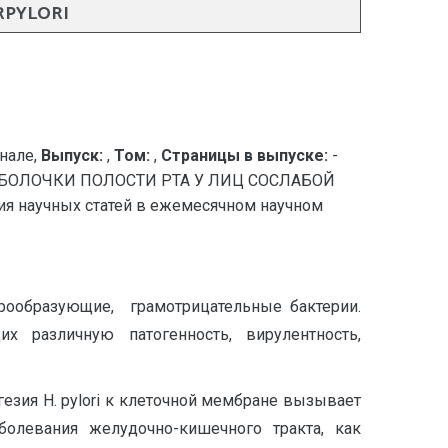
PYLORI
нале,
Выпуск:
,
Том:
,
Страницы в выпуске:
-
БОЛОЧКИ ПОЛОСТИ РТА У ЛИЦ СОСЛАБОЙ
 научных статей в ежемесячном научном
спорообразующие, грамотрицательные бактерии.
 различную патогенность, вирулентность,
гезия H. pylori к клеточной мембране вызывает
олевания желудочно-кишечного тракта, как