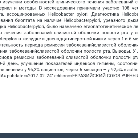
в изучении особенностей клинического течения заболеваний 
Материал и методы. В исследовании принимали участие 108 ч
 ассоциированных Helicobacter pylori. Диагностика Helicob
ния биоптата на наличие Helicobacterpylori, уреазного дых
ка Helicobacterpylori, было назначено этиопатогенетическое 
 лечения заболеваний слизистой оболочки полости рта у 
bacterpylori в желудке и двенадцатиперстной кишки через 1 и 6
ительность периода ремиссии заболеванийслизистой оболочки
ения заболеванийслизистой оболочки полости рта. Выводы. У
периода ремиссии заболеваний слизистой оболочки полости р
й день, улучшение показателей индексов гигиены, состояния
осле лечения у 96,2% пациентов, через 6 месяцев – у 92,5%.» a
» pubdate=»2017-02-24″ edition=»ЕВРАЗИЙСКИЙ СОЮЗ УЧЕНЫХ_2