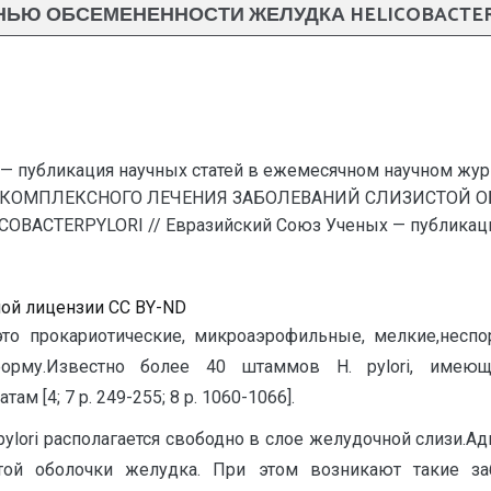
НЬЮ ОБСЕМЕНЕННОСТИ ЖЕЛУДКА HELICOBACTER
— публикация научных статей в ежемесячном научном жур
 КОМПЛЕКСНОГО ЛЕЧЕНИЯ ЗАБОЛЕВАНИЙ СЛИЗИСТОЙ О
CTERPYLORI // Евразийский Союз Ученых — публикация
ной лицензии CC BY-ND
i) – это прокариотические, микроаэрофильные, мелкие,не
му.Известно более 40 штаммов H. pylori, имеющих
м [4; 7 р. 249-255; 8 р. 1060-1066].
pylori располагается свободно в слое желудочной слизи.Ад
той оболочки желудка. При этом возникают такие заб