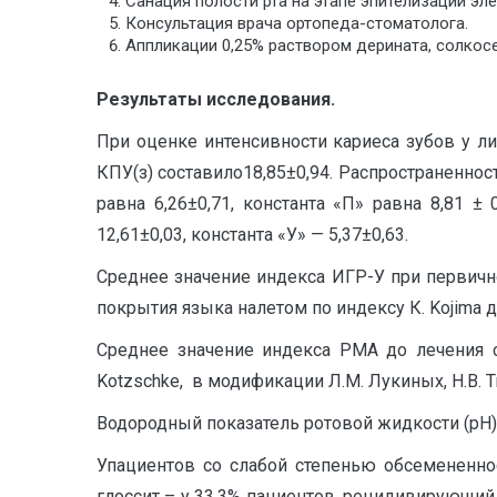
Санация полости рта на этапе эпителизации эл
Консультация врача ортопеда-стоматолога.
Аппликации 0,25% раствором дерината, солкос
Результаты исследования.
При оценке интенсивности кариеса зубов у ли
КПУ(з) составило18,85±0,94. Распространенност
равна 6,26±0,71, константа «П» равна 8,81 ± 
12,61±0,03, константа «У» — 5,37±0,63.
Среднее значение индекса ИГР-У при первично
покрытия языка налетом по индексу К. Kojima д
Среднее значение индекса РМА до лечения со
Kotzschke, в модификации Л.М. Лукиных, Н.В. Т
Водородный показатель ротовой жидкости (рН)д
Упациентов со слабой степенью обсемененно
глоссит – у 33,3% пациентов, рецидивирующий 