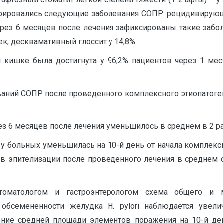
истрировались следующие заболевания СОПР: рецидивирующ
 Через 6 месяцев после лечения зафиксированы такие за
ек, десквамативный глоссит у 14,8%.
кишке была достигнута у 96,2% пациентов через 1 меся
аний СОПР после проведенного комплексного этиопатоген
 6 месяцев после лечения уменьшилось в среднем в 2 ра
 больных уменьшилась на 10-й день от начала комплексн
в эпителизации после проведенного лечения в среднем с
стоматологом и гастроэнтерологом схема общего и
обсемененности желудка H. pylori наблюдается увели
ие средней площади элементов поражения на 10-й ден