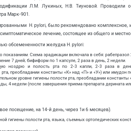
модификации Л.М. Лукиных, Н.В. Тиуновой. Проводили 
тра Марк-901.
рованными H. pylori, было рекомендовано комплексное, и
симптоматическое лечение, состоящее из общего и местно
ью обсемененности желудка H. pylori:
показаниям. Схема эрадикации включала в себя: рабепразол 20 
чение 7 дней; бифиформ по 1 капсуле, 2 раза в день, 2 недели.
дую ноздрю и полость рта по 2-3 капли, 2-3 раза в день
та, преобладании константы «К» над «П» и «У») или имудон по 
ельном уровне гигиены полости рта, преобладании константы «П
е еды, 4 недели (после завершения приема препарата дерината ил
вое посещение, на 14-й день, через 1и 6 месяцев).
ой гигиены полости рта, языка, съемных ортопедических конст