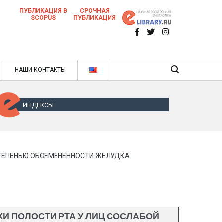
ПУБЛИКАЦИЯ В
СРОЧНАЯ
SCOPUS
ПУБЛИКАЦИЯ
 научных статей в ежемесячном научном
нале
ячном научном журнале
НАШИ КОНТАКТЫ
ИНДЕКСЫ
СТЕПЕНЬЮ ОБСЕМЕНЕННОСТИ ЖЕЛУДКА
И ПОЛОСТИ РТА У ЛИЦ СОСЛАБОЙ