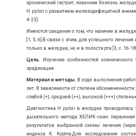
хронический гастрит, язвенная болезнь желу
H. pylori с развитием железодефицитной анем
4-23].
Имеются сведения о том, что наличие в желудке
[1; 5; 6].В связи с этим, для успешного лече
только в желудке, но и в полости рта [3, с. 16-18]
Цель.
Изучение особенностей клинического т
эрадикации.
Материал и методы.
В ходе выполнения работ
лет. В зависимости от степени обсемененности 
слабой (+), средней (++), высокой (+++) степень
Диагностика H. pylori в желудке проводилась 
дыхательного метода ХЕЛИК-скан: первичная
результатов выбранной схемы лечения (чере
индекса К. Kojima.Для исследования состо