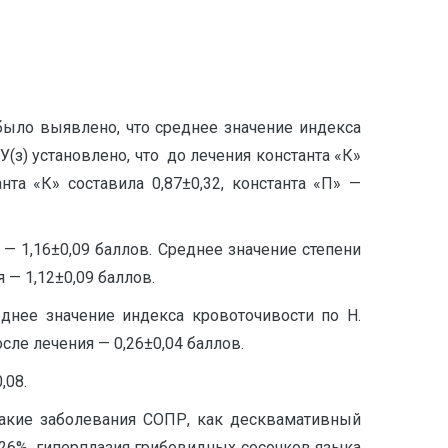
 было выявлено, что среднее значение индекса
У(з) установлено, что до лечения константа «К»
анта «К» составила 0,87±0,32, константа «П» —
— 1,16±0,09 баллов. Среднее значение степени
 — 1,12±0,09 баллов.
еднее значение индекса кровоточивости по H.
сле лечения — 0,26±0,04 баллов.
,08.
такие заболевания СОПР, как десквамативный
у 26%, гиперплазия грибовидных сосочков языка