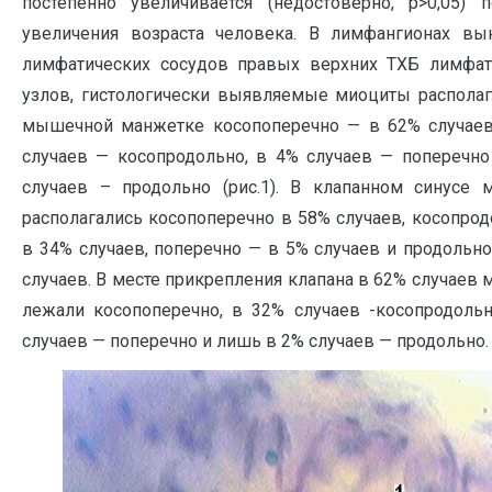
постепенно увеличивается (недостоверно, р>0,05) 
увеличения возраста человека. В лимфангионах вы
лимфатических сосудов правых верхних ТХБ лимфат
узлов, гистологически выявляемые миоциты располаг
мышечной манжетке косопоперечно — в 62% случаев
случаев — косопродольно, в 4% случаев — поперечно
случаев – продольно (рис.1). В клапанном синусе 
располагались косопоперечно в 58% случаев, косопро
в 34% случаев, поперечно — в 5% случаев и продольн
случаев. В месте прикрепления клапана в 62% случаев
лежали косопоперечно, в 32% случаев -косопродольн
случаев — поперечно и лишь в 2% случаев — продольно.