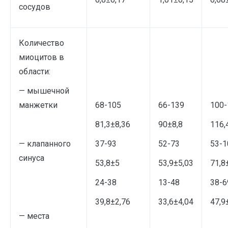
сосудов
Количество
миоцитов в
области:
— мышечной
манжетки
68-105
66-139
100-
81,3±8,36
90±8,8
116,
— клапанного
37-93
52-73
53-1
синуса
53,8±5
53,9±5,03
71,8
24-38
13-48
38-6
39,8±2,76
33,6±4,04
47,9
— места