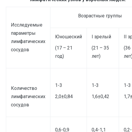
Возрастные группы
Исследуемые
параметры
Юношеский
I зрелый
II 
лимфатических
(17 – 21
(21 – 35
(36
сосудов
год)
лет)
лет
1-3
1-3
1-3
Количество
лимфатических
2,0±0,84
1,6±0,42
1,7
сосудов
0,6-0,9
0,4-1,1
0,2-