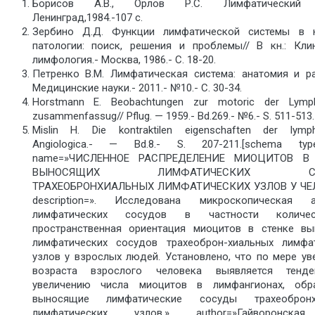
Борисов А.В., Орлов Р.С. Лимфатический с
Ленинград,1984.-107 с.
Зербино Д.Д. Функции лимфатической системы в 
патологии: поиск, решения и проблемы// В кн.: Кли
лимфология.- Москва, 1986.- С. 18-20.
Петренко В.М. Лимфатическая система: анатомия и ра
Медицинские науки.- 2011.- №10.- С. 30-34.
Horstmann E. Beobachtungen zur motoric der Lymp
zusammenfassug// Pflug. — 1959.- Bd.269.- №6.- S. 511-513.
Mislin H. Die kontraktilen eigenschaften der lymph
Angiologica.- — Bd.8.- S. 207-211.[schema type
name=»ЧИСЛЕННОЕ РАСПРЕДЕЛЕНИЕ МИОЦИТОВ В
ВЫНОСЯЩИХ ЛИМФАТИЧЕСКИХ СО
ТРАХЕОБРОНХИАЛЬНЫХ ЛИМФАТИЧЕСКИХ УЗЛОВ У ЧЕ
description=». Исследована микроскопическая а
лимфатических сосудов в частности количе
пространственная ориентация миоцитов в стенке в
лимфатических сосудов трахеоброн-хиальных лимфа
узлов у взрослых людей. Установлено, что по мере ув
возраста взрослого человека выявляется тенд
увеличению числа миоцитов в лимфангионах, обр
выносящие лимфатические сосуды трахеобронх
лимфатических узлов.» author=»Гайворонска