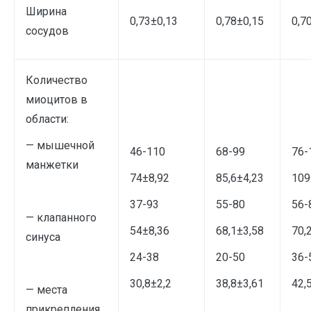
Ширина
0,73±0,13
0,78±0,15
0,7
сосудов
Количество
миоцитов в
области:
— мышечной
46-110
68-99
76-
манжетки
74±8,92
85,6±4,23
109
37-93
55-80
56-
— клапанного
54±8,36
68,1±3,58
70,
синуса
24-38
20-50
36-
30,8±2,2
38,8±3,61
42,
— места
прикрепления