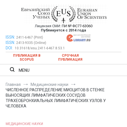
Перейти
к
содержимому
Лицензия СМИ:
ПИ № ФС77-63060
Евразийский Союз Ученых —
Публикуется с 2014 года
публикация научных статей в
ISSN:
Евразийский Союз Ученых — публикация научных статей в
2411-6467 (Print)
ISSN:
2413-9335 (Online)
ежемесячном научном журнале
ежемесячном научном журнале
DOI:
10.31618/esu.2411-6467.8.53.1
ПУБЛИКАЦИЯ В
СРОЧНАЯ
SCOPUS
ПУБЛИКАЦИЯ
MENU
Главная
Медицинские науки
ЧИСЛЕННОЕ РАСПРЕДЕЛЕНИЕ МИОЦИТОВ В СТЕНКЕ
ВЫНОСЯЩИХ ЛИМФАТИЧЕСКИХ СОСУДОВ
ТРАХЕОБРОНХИАЛЬНЫХ ЛИМФАТИЧЕСКИХ УЗЛОВ У
ЧЕЛОВЕКА
МЕДИЦИНСКИЕ НАУКИ