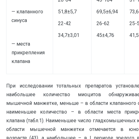
— клапанного
51,8±5,7
69,5±6,94
73,6
синуса
22-42
26-62
25-
34,7±3,01
45±4,76
41,5
— места
прикрепления
клапана
При исследовании тотальных препаратов установле
наибольшее количество миоцитов обнаружива
мышечной манжетке, меньше – в области клапанного 
наименьшее количество – в области места прикр
клапана (табл.1). Наименьшее число гладкомышечных 
области мышечной манжетки отмечается в юно
возрасте (43), а наибольшее – в I периоде зрелого 