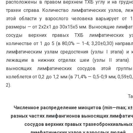
расположены в правом верхнем ТХБ углу и на грудно
трахеи справа. Количество лимфатических узлов, ле
этой области у взрослого человека варьирует от 1
размеры — от 2х2х1 до 30х15х5 мм. Выносящие лимфа
сосуды верхних правых ТХБ лимфатических у
количестве от 1 до 5 (в 80,0% — 1-4; 3,20±0,30) направ
лимфатическим узлам средостения (узлы I этапа) и 
лежащим в нижних отделах шеи (узлы II этапа).
выносящих лимфатических сосудов этой групп
колеблется от 0,2 до 1,2 мм (в 71,4% — 0,5-0,9 мм, 0,59±0,
2).
Та
Численное распределение миоцитов (
min
—
max
;
x
±
разных частях лимфангионов выносящих лимфатич
сосудов верхних правых трахеобронхиальных
лимфатических узлов у взрослых людей.