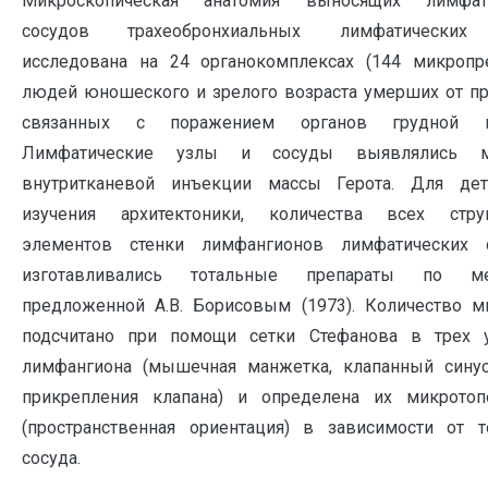
Микроскопическая анатомия выносящих лимфат
сосудов трахеобронхиальных лимфатических
исследована на 24 органокомплексах (144 микропре
людей юношеского и зрелого возраста умерших от пр
связанных с поражением органов грудной по
Лимфатические узлы и сосуды выявлялись м
внутритканевой инъекции массы Герота. Для дет
изучения архитектоники, количества всех стру
элементов стенки лимфангионов лимфатических 
изготавливались тотальные препараты по мет
предложенной А.В. Борисовым (1973). Количество м
подсчитано при помощи сетки Стефанова в трех у
лимфангиона (мышечная манжетка, клапанный синус
прикрепления клапана) и определена их микротоп
(пространственная ориентация) в зависимости от 
сосуда.