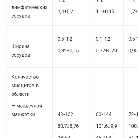
лимфатических
1,4±0,21
1,1±0,15
1,7±
сосудов
0,5-1,2
0,1-1,2
0,5-
Ширина
0,82±0,15
0,77±0,20
0,95
сосудов
Количество
миоцитов в
области:
— мышечной
манжетки
43-102
60-144
72-
80,7±8,76
101,6±9,9
100
28-64
45-104
51-