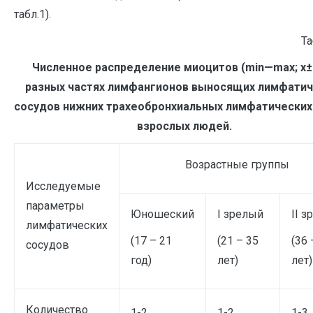
табл.1).
Та
Численное распределение миоцитов (
min
—
max
;
x
±
разных частях лимфангионов выносящих лимфатич
сосудов нижних трахеобронхиальных лимфатических 
взрослых людей.
Возрастные группы
Исследуемые
параметры
Юношеский
I зрелый
II 
лимфатических
(17 – 21
(21 – 35
(36 
сосудов
год)
лет)
лет)
Количество
1-2
1-2
1-3