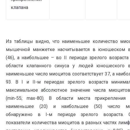
клапана
Из таблицы видно, что наименьшее количество мио
мышечной манжетке насчитывается в юношеском в
(46), а наибольшее – во II периоде зрелого возраста 
области клапанного синуса у людей юношеского в
наименьшее число миоцитов соответствует 37, а наиб
93. В I и II-м периодах зрелого возраста минима
максимальное абсолютное значение числа миоцито
(min-55; max-80). В области места прикрепления 
наименьшее (20) и наибольшее (50) число ми
обнаружено в I-м периоде зрелого возраста. 
показатели количества миоцитов в разных частях лим