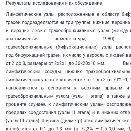
Результаты исследования и их обсуждение
Лимфатические узлы, расположенные в области биф
трахеи подразделяются на три группы: нижние, верхни
и верхние левые трахеобронхиальные узлы (междун
анатомическая номенклатура, 1980). 
трахеобронхиальные (бифуркационные) узлы распол
под бифуркацией трахеи, их число у взрослых людей в
от 2 до 8, размеры от 2х2х1 до 36х20х10 мм. Вы
лимфатические сосуды нижних трахеобронхиальны
лимфатических узлов в количестве от 1 до 3 (в 70% -1; 1
направляются в основном к верхним правым и
трахеобронхиальным узлам (узлы I этапа), а также 
проценте случаев к лимфатическим узлам, располож
пределах средостения (узлы II этапа) и в нижних отд
(узлы III этапа). Ширина (диаметр) этих лимфатических
колеблется от 0,1 до 1,3 мм (в 72,2% — 0,5-1,0 мм; 0,