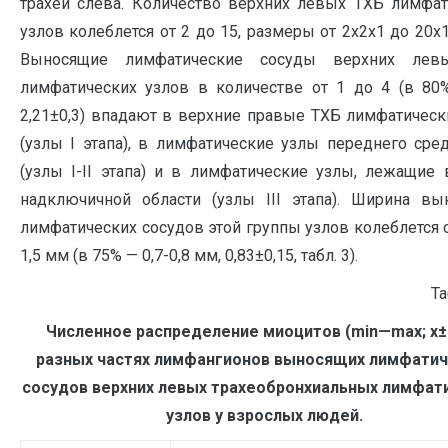
трахеи слева. Количество верхних левых ТХБ лимфат
узлов колеблется от 2 до 15, размеры от 2х2х1 до 20х
Выносящие лимфатические сосуды верхних лев
лимфатических узлов в количестве от 1 до 4 (в 80%
2,21±0,3) впадают в верхние правые ТХБ лимфатичес
(узлы I этапа), в лимфатические узлы переднего сре
(узлы I-II этапа) и в лимфатические узлы, лежащие
надключичной области (узлы III этапа). Ширина вы
лимфатических сосудов этой группы узлов колеблется о
1,5 мм (в 75% — 0,7-0,8 мм, 0,83±0,15, табл. 3).
Та
Численное распределение миоцитов (
min
—
max
;
x
±
разных частях лимфангионов выносящих лимфатич
сосудов верхних левых трахеобронхиальных лимфат
узлов у взрослых людей.