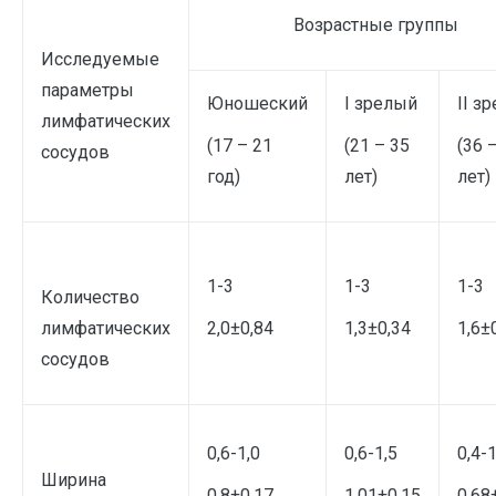
Возрастные группы
Исследуемые
параметры
Юношеский
I зрелый
II з
лимфатических
(17 – 21
(21 – 35
(36 
сосудов
год)
лет)
лет)
1-3
1-3
1-3
Количество
лимфатических
2,0±0,84
1,3±0,34
1,6±
сосудов
0,6-1,0
0,6-1,5
0,4-1
Ширина
0,8±0,17
1,01±0,15
0,68