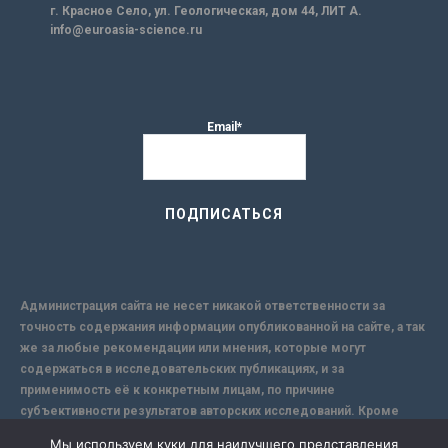
г. Красное Село, ул. Геологическая, дом 44, ЛИТ А.
info@euroasia-science.ru
Email*
Администрация сайта не несет никакой ответственности за
точность содержания информации опубликованной на сайте, а так
же за любые рекомендации или мнения, которые могут
содержаться в исследовательских публикациях, и за
применимость её к конкретным лицам, по причине
субъективности результатов авторских исследований. Кроме
того, поскольку интернет не обеспечивает в полной мере
Мы используем куки для наилучшего представления