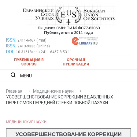
Перейти
к
содержимому
Лицензия СМИ:
ПИ № ФС77-63060
Евразийский Союз Ученых —
Публикуется с 2014 года
публикация научных статей в
ISSN:
Евразийский Союз Ученых — публикация научных статей в
2411-6467 (Print)
ISSN:
2413-9335 (Online)
ежемесячном научном журнале
ежемесячном научном журнале
DOI:
10.31618/esu.2411-6467.8.53.1
ПУБЛИКАЦИЯ В
СРОЧНАЯ
SCOPUS
ПУБЛИКАЦИЯ
MENU
Главная
Медицинские науки
УСОВЕРШЕНСТВОВАНИЕ КОРРЕКЦИИ ВДАВЛЕННЫХ
ПЕРЕЛОМОВ ПЕРЕДНЕЙ СТЕНКИ ЛОБНОЙ ПАЗУХИ
МЕДИЦИНСКИЕ НАУКИ
УСОВЕРШЕНСТВОВАНИЕ КОРРЕКЦИИ