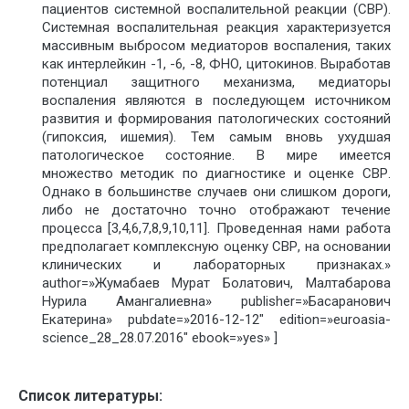
пациентов системной воспалительной реакции (СВР).
Системная воспалительная реакция характеризуется
массивным выбросом медиаторов воспаления, таких
как интерлейкин -1, -6, -8, ФНО, цитокинов. Выработав
потенциал защитного механизма, медиаторы
воспаления являются в последующем источником
развития и формирования патологических состояний
(гипоксия, ишемия). Тем самым вновь ухудшая
патологическое состояние. В мире имеется
множество методик по диагностике и оценке СВР.
Однако в большинстве случаев они слишком дороги,
либо не достаточно точно отображают течение
процесса [3,4,6,7,8,9,10,11]. Проведенная нами работа
предполагает комплексную оценку СВР, на основании
клинических и лабораторных признаках.»
author=»Жумабаев Мурат Болатович, Малтабарова
Нурила Амангалиевна» publisher=»Басаранович
Екатерина» pubdate=»2016-12-12″ edition=»euroasia-
science_28_28.07.2016″ ebook=»yes» ]
Список литературы: