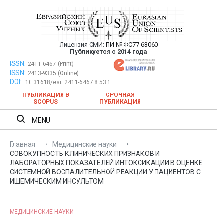
Перейти
к
содержимому
Лицензия СМИ:
ПИ № ФС77-63060
Евразийский Союз Ученых —
Публикуется с 2014 года
публикация научных статей в
ISSN:
Евразийский Союз Ученых — публикация научных статей в
2411-6467 (Print)
ISSN:
2413-9335 (Online)
ежемесячном научном журнале
ежемесячном научном журнале
DOI:
10.31618/esu.2411-6467.8.53.1
ПУБЛИКАЦИЯ В
СРОЧНАЯ
SCOPUS
ПУБЛИКАЦИЯ
MENU
Главная
Медицинские науки
СОВОКУПНОСТЬ КЛИНИЧЕСКИХ ПРИЗНАКОВ И
ЛАБОРАТОРНЫХ ПОКАЗАТЕЛЕЙ ИНТОКСИКАЦИИ В ОЦЕНКЕ
СИСТЕМНОЙ ВОСПАЛИТЕЛЬНОЙ РЕАКЦИИ У ПАЦИЕНТОВ С
ИШЕМИЧЕСКИМ ИНСУЛЬТОМ
МЕДИЦИНСКИЕ НАУКИ