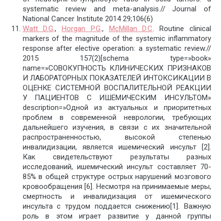
systematic review and meta-analysis.// Journal of
National Cancer Institute 2014 29;106(6)
Watt D.G
.,
Horgan P.G
.,
McMillan D.C
. Routine clinical
markers of the magnitude of the systemic inflammatory
response after elective operation: a systematic review.//
2015 157(2)[schema type=»book»
name=»СОВОКУПНОСТЬ КЛИНИЧЕСКИХ ПРИЗНАКОВ
И ЛАБОРАТОРНЫХ ПОКАЗАТЕЛЕЙ ИНТОКСИКАЦИИ В
ОЦЕНКЕ СИСТЕМНОЙ ВОСПАЛИТЕЛЬНОЙ РЕАКЦИИ
У ПАЦИЕНТОВ С ИШЕМИЧЕСКИМ ИНСУЛЬТОМ»
description=»Одной из актуальных и приоритетных
проблем в современной неврологии, требующих
дальнейшего изучения, в связи с их значительной
распространенностью, высокой степенью
инвалидизации, является ишемический инсульт [2].
Как свидетельствуют результаты разных
исследований, ишемический инсульт составляет 70-
85% в общей структуре острых нарушений мозгового
кровообращения [6]. Несмотря на принимаемые меры,
смертность и инвалидизация от ишемического
инсульта с трудом поддается снижению[1]. Важную
роль в этом играет развитие у данной группы