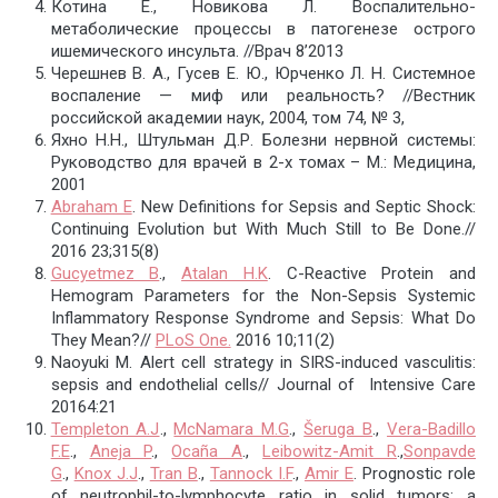
Котина Е., Новикова Л. Воспалительно-
метаболические процессы в патогенезе острого
ишемического инсульта. //Врач 8’2013
Черешнев В. А., Гусев Е. Ю., Юрченко Л. Н. Системное
воспаление — миф или реальность? //Вестник
российской академии наук, 2004, том 74, № 3,
Яхно Н.Н., Штульман Д.Р. Болезни нервной системы:
Руководство для врачей в 2-х томах – М.: Медицина,
2001
Abraham E
. New Definitions for Sepsis and Septic Shock:
Continuing Evolution but With Much Still to Be Done.//
2016 23;315(8)
Gucyetmez B
.,
Atalan H.K
. C-Reactive Protein and
Hemogram Parameters for the Non-Sepsis Systemic
Inflammatory Response Syndrome and Sepsis: What Do
They Mean?//
PLoS One.
2016 10;11(2)
Naoyuki M. Alert cell strategy in SIRS-induced vasculitis:
sepsis and endothelial cells// Journal of Intensive Care
20164:21
Templeton A.J
.,
McNamara M.G
.,
Šeruga B
.,
Vera-Badillo
F.E
.,
Aneja P
.,
Ocaña A
.,
Leibowitz-Amit R
.,
Sonpavde
G
.,
Knox J.J
.,
Tran B
.,
Tannock I.F
.,
Amir E
. Prognostic role
of neutrophil-to-lymphocyte ratio in solid tumors: a