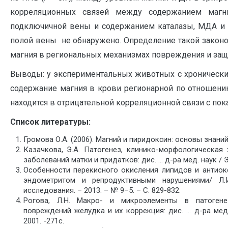
корреляционных связей между содержанием магн
подключичной вены и содержанием каталазы, МДА и
полой вены не обнаружено. Определение такой зако
магния в региональных механизмах повреждения и защ
Выводы: у экспериментальных животных с хроническ
содержание магния в крови регионарной по отношени
находится в отрицательной корреляционной связи с по
Список литературы:
Громова О.А. (2006). Магний и пиридоксин: основы знаний
Казачкова, Э.А. Патогенез, клинико-морфологическая 
заболеваний матки и придатков: дис. … д-ра мед. наук / Э
Особенности перекисного окисления липидов и антио
эндометритом и репродуктивными нарушениями/ Л.И
исследования. – 2013. – № 9–5. – С. 829-832.
Рогова, Л.Н. Макро- и микроэлементы в патогене
повреждений желудка и их коррекция: дис. … д-ра мед. н
2001. -271с.