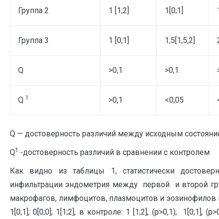
Группа 2
1 [1;2]
1[0;1]
Группа 3
1 [0;1]
1,5[1,5;2]
Q
>0,1
>0,1
1
Q
>0,1
<0,05
Q
— достоверность различий между исходным состояни
1
Q
-достоверность различий в сравнении с контролем
Как видно из таблицы 1, статистически достовер
инфильтрации эндометрия между первой и второй гру
макрофагов, лимфоцитов, плазмоцитов и эозинофилов в ис
1[0;1]; 0[0;0]; 1[1;2], в контроле: 1 [1;2], (р>0,1); 1[0;1], (р>