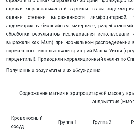
строме и в стенках спиральных артерий, преимуществе
оценки морфологической картины ткани эндометри
оценки степени выраженности лимфоцитарной, п
эндометрия в биопсийном материале, разработанный Э
обработки результатов исследования использовали 
выражали как М±m) при нормальном распределении ве
нормального, использовали критерий Манна-Уитни (ср
перцентиль]). Проводили корреляционный анализ по С
Полученные результаты и их обсуждение.
Содержание магния в эритроцитарной массе у кр
эндометрия (ммол
Кровеносный
Группа 1
Группа 2
Р
сосуд