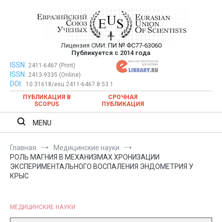
Перейти
к
содержимому
Лицензия СМИ:
ПИ № ФС77-63060
Евразийский Союз Ученых —
Публикуется с 2014 года
публикация научных статей в
ISSN:
Евразийский Союз Ученых — публикация научных статей в
2411-6467 (Print)
ISSN:
2413-9335 (Online)
ежемесячном научном журнале
ежемесячном научном журнале
DOI:
10.31618/esu.2411-6467.8.53.1
ПУБЛИКАЦИЯ В
СРОЧНАЯ
SCOPUS
ПУБЛИКАЦИЯ
MENU
Главная
Медицинские науки
РОЛЬ МАГНИЯ В МЕХАНИЗМАХ ХРОНИЗАЦИИ
ЭКСПЕРИМЕНТАЛЬНОГО ВОСПАЛЕНИЯ ЭНДОМЕТРИЯ У
КРЫС
МЕДИЦИНСКИЕ НАУКИ