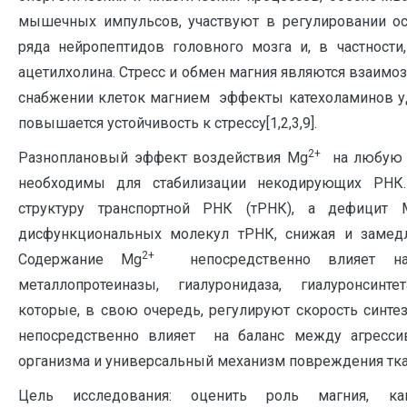
мышечных импульсов, участвуют в регулировании осм
ряда нейропептидов головного мозга и, в частности
ацетилхолина. Стресс и обмен магния являются взаим
снабжении клеток магнием эффекты катехоламинов уда
повышается устойчивость к стрессу[1,2,3,9].
2+
Разноплановый эффект воздействия Mg
на любую т
необходимы для стабилизации некодирующих РНК.
структуру транспортной РНК (тРНК), а дефицит 
дисфункциональных молекул тРНК, снижая и замедл
2+
Содержание Mg
непосредственно влияет на 
металлопротеиназы, гиалуронидаза, гиалуронсинтет
которые, в свою очередь, регулируют скорость синте
непосредственно влияет на баланс между агресс
организма и универсальный механизм повреждения ткан
Цель исследования: оценить роль магния, к