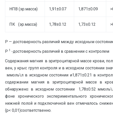
НПВ (эр.масса)
1,91±0.07
1,871±0.09
>
ПК (эр.масса)
1,78±0.12
1,73±0.12
>
Р — достоверность различий между исходным состояни
1
Р
-достоверность различий в сравнении с контролем
Содержания магния в эритроцитарной массе крови, по
вен, у крыс групп контроля и в исходном состоянии зна
ммоль\л в исходном состоянии и1,871±0.21 в контрол
содержании магния в эритроцитарной массе в кр
обнаружено: в исходном состоянии 1,78±0.52 ммоль\л 
фоне хронического экспериментального хроническ
нижней полой и подключичной вен отмечалось снижени
(p< 0,01)соответственно.