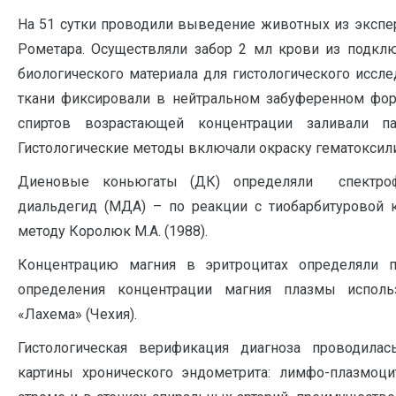
На 51 сутки проводили выведение животных из экспе
Рометара. Осуществляли забор 2 мл крови из подкл
биологического материала для гистологического иссле
ткани фиксировали в нейтральном забуференном фор
спиртов возрастающей концентрации заливали п
Гистологические методы включали окраску гематоксил
Диеновые коньюгаты (ДК) определяли спектроф
диальдегид (МДА) – по реакции с тиобарбитуровой к
методу Королюк М.А. (1988).
Концентрацию магния в эритроцитах определяли 
определения концентрации магния плазмы исполь
«Лахема» (Чехия).
Гистологическая верификация диагноза проводила
картины хронического эндометрита: лимфо-плазмоц