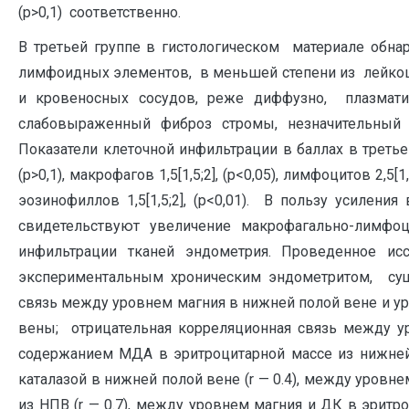
(р>0,1) соответственно.
В третьей группе в гистологическом материале обна
лимфоидных элементов, в меньшей степени из лейкоц
и кровеносных сосудов, реже диффузно, плазмати
слабовыраженный фиброз стромы, незначительный
Показатели клеточной инфильтрации в баллах в третьей
(р>0,1), макрофагов 1,5[1,5;2], (р<0,05), лимфоцитов 2,5[1,5
эозинофиллов 1,5[1,5;2], (р<0,01). В пользу усилени
свидетельствуют увеличение макрофагально-лимфо
инфильтрации тканей эндометрия. Проведенное ис
экспериментальным хроническим эндометритом, сущ
связь между уровнем магния в нижней полой вене и у
вены; отрицательная корреляционная связь между 
содержанием МДА в эритроцитарной массе из нижне
каталазой в нижней полой вене (r — 0.4), между уров
из НПВ (r — 0.7), между уровнем магния и ДК в эритро