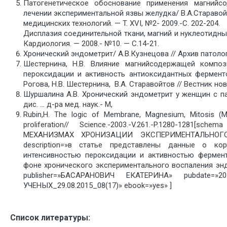
Патогенетическое обоснование применения магнийс
лечении экспериментальной язвы желудка/ В.А.Старавойто
медицинских технологий. — T. XVI, №2- 2009.-С. 202-204.
Дисплазия соединительной ткани, магний и нуклеотидны
Кардиология. — 2008.- №10. — С.14-21.
Хронический эндометрит/ А.В.Кузнецова // Архив патологи
Шестернина, Н.В. Влияние магнийсодержащей композ
пероксидации и активность антиоксидантных ферменто
Рогова, Н.В. Шестернина, В.А. Старавойтов // Вестник н
Шуршалина А.В. Хронический эндометрит у женщин с па
дис. … д-ра мед. наук.- М,
Rubin,H. The logic of Membrane, Magnesium, Mitosis (M
proliferation// Science.-2003.-V.261.-P.1280-1281
МЕХАНИЗМАХ ХРОНИЗАЦИИ ЭКСПЕРИМЕНТАЛЬНО
description=»в статье представлены данные о к
интенсивностью пероксидации и активностью фермен
фоне хронического экспериментального воспаления энд
publisher=»БАСАРАНОВИЧ ЕКАТЕРИНА» pubdate=»2
УЧЕНЫХ_29.08.2015_08(17)» ebook=»yes» ]
Список литературы: