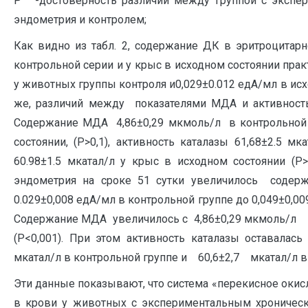
Р
-достоверность различий между группой с эксп
эндометрия и контролем;
Как видно из табл. 2, содержание ДК в эритроцитар
контрольной серии и у крыс в исходном состоянии практ
у животных группы контроля и0,029±0.012 едА/мл в исхо
же, различий между показателями МДА и активност
Содержание МДА 4,86±0,29 мкмоль/л в контрольной 
состоянии, (Р>0,1), активность каталазы 61,68±2.5 
60.98±1.5 мкатал/л у крыс в исходном состоянии (Р
эндометрия на сроке 51 сутки увеличилось соде
0.029±0,008 едА/мл в контрольной группе до 0,049±0,00
Содержание МДА увеличилось с 4,86±0,29 мкмоль/л 
(Р<0,001). При этом активность каталазы оставалас
мкатал/л в контрольной группе и 60,6±2,7 мкатал/л в г
Эти данные показывают, что система «перекисное окис
в крови у животных с экспериментальным хроническ