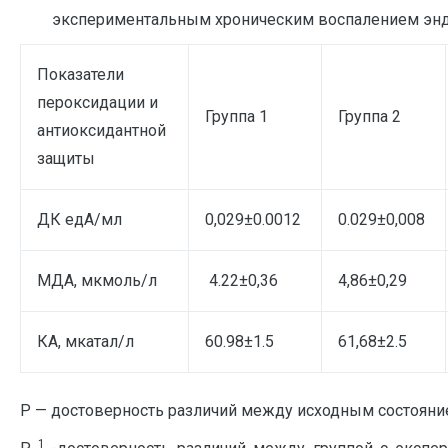
экспериментальным хроническим воспалением энд
Показатели
пероксидации и
Группа 1
Группа 2
антиоксидантной
защиты
ДК едА/мл
0,029±0.0012
0.029±0,008
МДА, мкмоль/л
4.22±0,36
4,86±0,29
КА, мкатал/л
60.98±1.5
61,68±2.5
Р — достоверность различий между исходным состояни
1