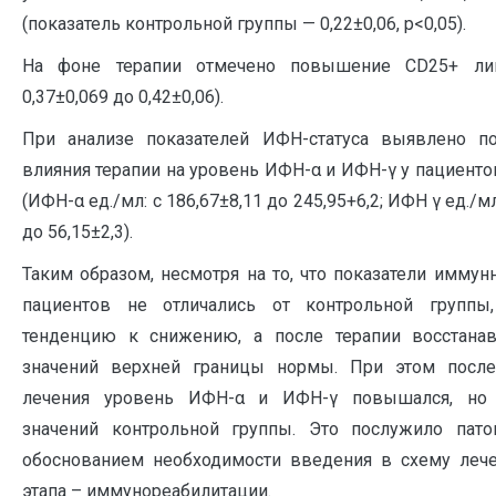
(показатель контрольной группы — 0,22±0,06, р<0,05).
На фоне терапии отмечено повышение СD25+ ли
0,37±0,069 до 0,42±0,06).
При анализе показателей ИФН-статуса выявлено п
влияния терапии на уровень ИФН-α и ИФН-γ у пациент
(ИФН-α ед./мл: с 186,67±8,11 до 245,95+6,2; ИФН γ ед./мл
до 56,15±2,3).
Таким образом, несмотря на то, что показатели иммунн
пациентов не отличались от контрольной группы
тенденцию к снижению, а после терапии восстана
значений верхней границы нормы. При этом после
лечения уровень ИФН-α и ИФН-γ повышался, но 
значений контрольной группы. Это послужило пато
обоснованием необходимости введения в схему лече
этапа – иммунореабилитации.