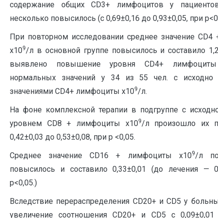
содержание общих СD3+ лимфоцитов у пациент
несколько повысилось (с 0,69±0,16 до 0,93±0,05, при р<0,
При повторном исследовании среднее значение СD4
9
х10
/л в основной группе повысилось и составило 1,
выявлено повышение уровня CD4+ лимфоциты
нормальных значений у 34 из 55 чел. с исходно
9
значениями CD4+ лимфоциты х10
/л.
На фоне комплексной терапии в подгруппе с исход
9
уровнем CD8 + лимфоциты х10
/л произошло их 
0,42±0,03 до 0,53±0,08, при р <0,05.
9
Среднее значение CD16 + лимфоциты х10
/л по
повысилось и составило 0,33±0,01 (до лечения — 0,
р<0,05.)
Вследствие перераспределения CD20+ и CD5 у больн
увеличение соотношения CD20+ и CD5 с 0,09±0,01 