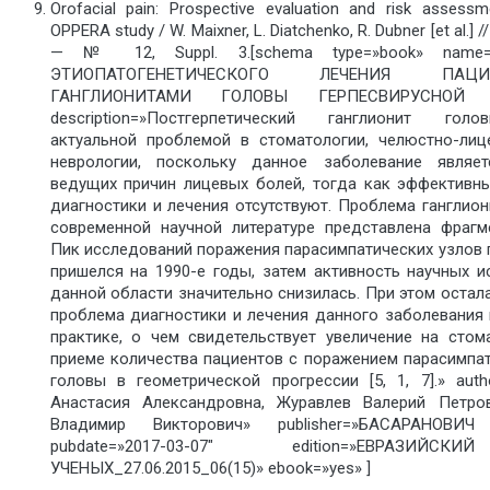
Orofacial pain: Prospective evaluation and risk assessm
OPPERA study / W. Maixner, L. Diatchenko, R. Dubner [et al.] //
— № 12, Suppl. 3.[schema type=»book» name=
ЭТИОПАТОГЕНЕТИЧЕСКОГО ЛЕЧЕНИЯ ПА
ГАНГЛИОНИТАМИ ГОЛОВЫ ГЕРПЕСВИРУСНОЙ 
description=»Постгерпетический ганглионит гол
актуальной проблемой в стоматологии, челюстно-лице
неврологии, поскольку данное заболевание являе
ведущих причин лицевых болей, тогда как эффективн
диагностики и лечения отсутствуют. Проблема ганглио
современной научной литературе представлена фрагмен
Пик исследований поражения парасимпатических узлов 
пришелся на 1990-е годы, затем активность научных и
данной области значительно снизилась. При этом остал
проблема диагностики и лечения данного заболевания 
практике, о чем свидетельствует увеличение на стом
приеме количества пациентов с поражением парасимпат
головы в геометрической прогрессии [5, 1, 7].» auth
Анастасия Александровна, Журавлев Валерий Петро
Владимир Викторович» publisher=»БАСАРАНОВИЧ
pubdate=»2017-03-07″ edition=»ЕВРАЗИ
УЧЕНЫХ_27.06.2015_06(15)» ebook=»yes» ]