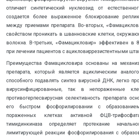
отличает синтетический нуклеозид от естественно
создается более выраженное блокирование реплик
между приемами препарата. Во-вторых, «Фамациклов
свойством проникать в шванновские клетки, окружа
волокна. В-третьих, «Фамацикловир» эффективен в 8
при лечении пациентов с ацикловиррезистентными шт
Преимущества Фамацикловира основаны на механиз
препарата, который является ациклическим аналого
способного подавлять синтез вирусной ДНК, легко пр
вирусинфицированные, так в непораженные кле
противогерпесвирусная селективность препарата осн
его быстром фосфорилировании с образовани
пораженных клетках активной ФЦВ-трифосфат
тимидинкиназа определяет протекание начально
лимитирующей реакции фосфорилирования с образо