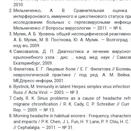
2010.
Мельниченко, А. В. Сравнительная оценка 
интерферонового, иммунного и цикотинового статуса п
исследовании больных с герпесвирусными инфекц
Мельниченко // Вопросы вирусологии. — 2011. — № 6.
Мулик, А. Б. Уровень общей неспецифической реактивно
А. Б. Мулик, М. В. Постнова, Ю. А. Мулик. — Волгоград :
изд-во, 2009.
Самохвалов, Д. П. Диагностика и лечение вирусног
крылонебного узла : дис. … канд. мед. наук / Самох
Екатеринбург, 2009.
Филатова, Е. Г. Лицевые боли / Е. Г. Филатова // Боле
неврологической практике / под ред. А. М. Вейна
МЕДпресс-информ, 2001.
Bystrick, M. Immunity in latent Herpes simplex virus infection 
Russ // Acta Virol. — 2005. — № 3.
Cady, R. K. Sinus problems as a cause of headache refr
migraine chronification / R. K. Cady, C. P. Schreiber // Cu
Rep. — 2009. — № 13.
Morning headache in habitual snorers : Frequency, characteris
and impacts / P. K. Chen, J. L. Fun, H. Y. Lane, P. Y. Chiu, H. C.
// Cephalalgia. — 2011. — № 31.