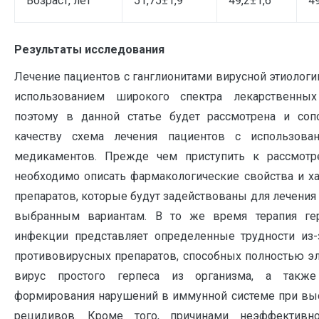
Возраст, лет
51,75±1,9
49,2±1,6
4
Результаты исследования
Лечение пациентов с ганглионитами вирусной этиолог
использованием широкого спектра лекарственных 
поэтому в данной статье будет рассмотрена и соп
качеству схема лечения пациентов с использова
медикаментов. Прежде чем приступить к рассмотр
необходимо описать фармакологические свойства и ха
препаратов, которые будут задействованы для лечения
выбранным вариантам. В то же время терапия гер
инфекции представляет определенные трудности из-з
противовирусных препаратов, способных полностью э
вирус простого герпеса из организма, а также
формирования нарушений в иммунной системе при выс
рецидивов. Кроме того, причинами неэффективно