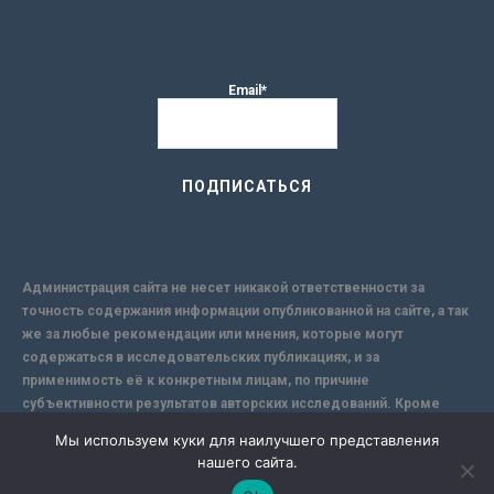
Email*
Администрация сайта не несет никакой ответственности за
точность содержания информации опубликованной на сайте, а так
же за любые рекомендации или мнения, которые могут
содержаться в исследовательских публикациях, и за
применимость её к конкретным лицам, по причине
субъективности результатов авторских исследований. Кроме
того, поскольку интернет не обеспечивает в полной мере
Мы используем куки для наилучшего представления
надежной защиты информации, Сайт не несет ответственности за
нашего сайта.
информацию, присылаемую через интернет.