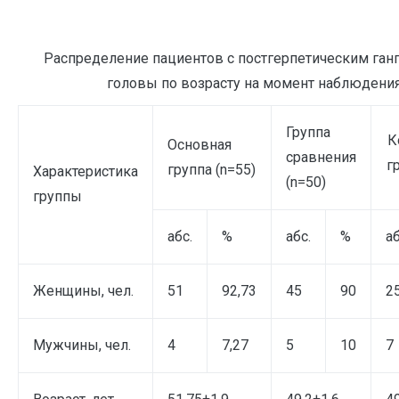
Распределение пациентов с постгерпетическим ган
головы по возрасту на момент наблюдени
Группа
К
Основная
сравнения
г
группа (n=55)
Характеристика
(n=50)
группы
абс.
%
абс.
%
аб
Женщины, чел.
51
92,73
45
90
2
Мужчины, чел.
4
7,27
5
10
7