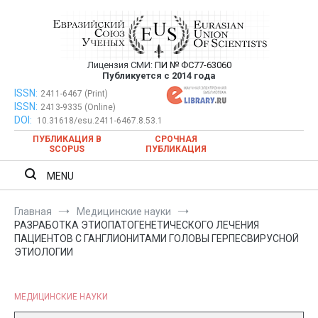
Перейти
к
содержимому
Лицензия СМИ:
ПИ № ФС77-63060
Евразийский Союз Ученых —
Публикуется с 2014 года
публикация научных статей в
ISSN:
Евразийский Союз Ученых — публикация научных статей в
2411-6467 (Print)
ISSN:
2413-9335 (Online)
ежемесячном научном журнале
ежемесячном научном журнале
DOI:
10.31618/esu.2411-6467.8.53.1
ПУБЛИКАЦИЯ В
СРОЧНАЯ
SCOPUS
ПУБЛИКАЦИЯ
MENU
Главная
Медицинские науки
РАЗРАБОТКА ЭТИОПАТОГЕНЕТИЧЕСКОГО ЛЕЧЕНИЯ
ПАЦИЕНТОВ С ГАНГЛИОНИТАМИ ГОЛОВЫ ГЕРПЕСВИРУСНОЙ
ЭТИОЛОГИИ
МЕДИЦИНСКИЕ НАУКИ