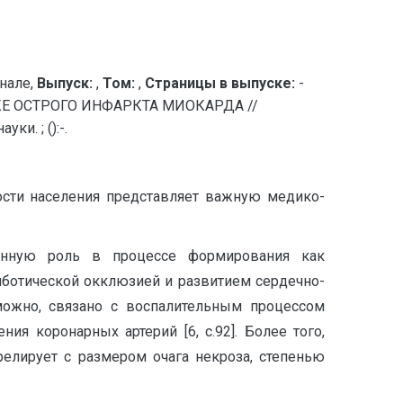
нале,
Выпуск:
,
Том:
,
Страницы в выпуске:
-
Е ОСТРОГО ИНФАРКТА МИОКАРДА //
и. ; ():-.
ости населения представляет важную медико-
енную роль в процессе формирования как
мботической окклюзией и развитием сердечно-
ожно, связано с воспалительным процессом
я коронарных артерий [6, с.92]. Более того,
елирует с размером очага некроза, степенью