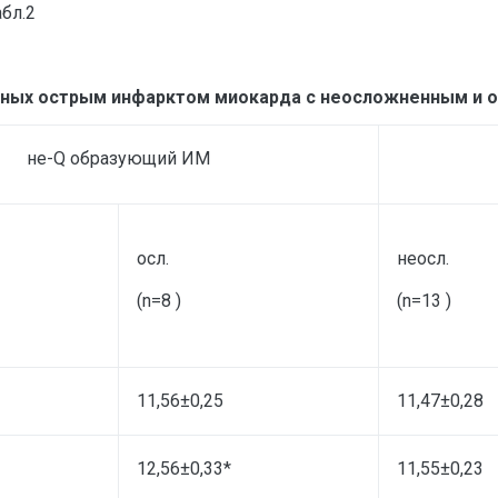
бл.2
ьных острым инфарктом миокарда с неосложненным и 
не-Q образующий ИМ
осл.
неосл.
(n=8 )
(n=13 )
11,56±0,25
11,47±0,28
12,56±0,33*
11,55±0,23