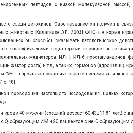
эндогенных пептидов с низкой молекулярной массой, 
место среди цитокинов. Свое название он получил в свя
ных животных [Кадагидзе З.Г., 2003]. ФНО-а в норме игр
олеваниях он способен оказывать патологическое дейст
-а со специфическими рецепторами приводит к активац
алительных медиаторов: ИЛ-1, ИЛ-6, простагландинов, ф
й фактор роста) и т.д., а также гормонов (адреналин). Кр
елом ФНО-а проявляет многочисленные системные и локаль
с. 48].
ой проведения настоящего исследования, целью котор
да.
крови 40 мужчин (средний возраст 60,43±11,81 лет.) с ди
тов с Q-образующим ИМ и 20 пациентов с не-Q образующим 
у 15 пациентов со стабильным течением стенокардии (сред