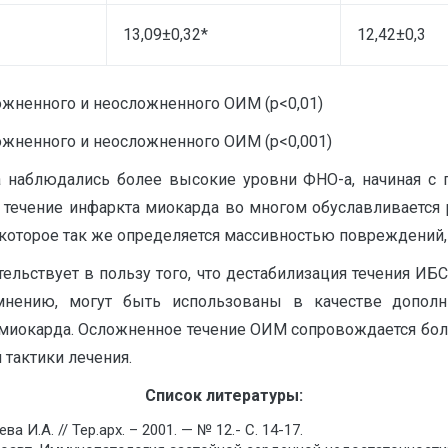
13,09±0,32*
12,42±0,3
ожненного и неосложненного ОИМ (р<0,01)
ожненного и неосложненного ОИМ (р<0,001)
наблюдались более высокие уровни ФНО-а, начиная с п
 течение инфаркта миокарда во многом обуславливается р
которое так же определяется массивностью повреждений,
ельствует в пользу того, что дестабилизация течения И
мнению, могут быть использованы в качестве дополн
в миокарда. Осложненное течение ОИМ сопровождается бо
 тактики лечения.
Список литературы:
ва И.А. // Тер.арх. – 2001. — № 12.- С. 14-17.