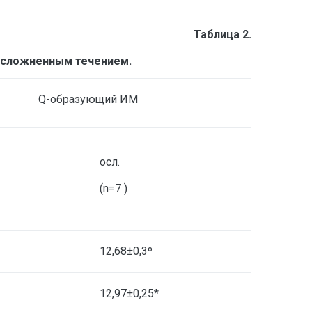
Таблица 2.
осложненным течением.
Q-образующий ИМ
осл.
(n=7 )
12,68±0,3º
12,97±0,25*