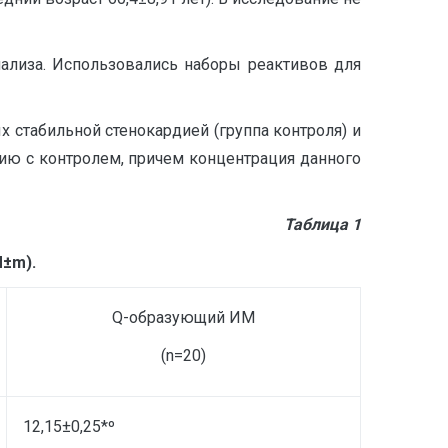
ализа. Использовались наборы реактивов для
 стабильной стенокардией (группа контроля) и
ю с контролем, причем концентрация данного
Таблица 1
M±
m
).
Q
-образующий ИМ
(n=20)
12,15±0,25*º