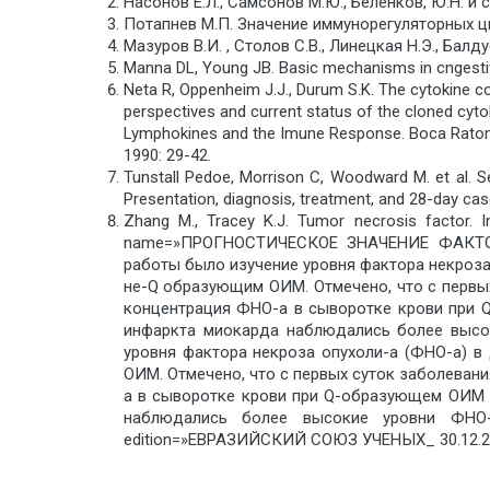
Насонов Е.Л., Самсонов М.Ю., Беленков, Ю.Н. и
Потапнев М.П. Значение иммунорегуляторных ци
Мазуров В.И. , Столов С.В., Линецкая Н.Э., Балдуе
Manna DL, Young JB. Basic mechanisms in cngestive
Neta R, Oppenheim J.J., Durum S.K. The cytokine co
perspectives and current status of the cloned cytok
Lymphokines and the Imune Response. Boca Raton, 
1990: 29-42.
Tunstall Pedoe, Morrison C, Woodward M. et al. S
Presentation, diagnosis, treatment, and 28-day cas
Zhang M., Tracey K.J. Tumor necrosis factor. 
name=»ПРОГНОСТИЧЕСКОЕ ЗНАЧЕНИЕ ФАКТО
работы было изучение уровня фактора некроза
не-Q образующим ОИМ. Отмечено, что с первы
концентрация ФНО-а в сыворотке крови при 
инфаркта миокарда наблюдались более высок
уровня фактора некроза опухоли-а (ФНО-а) 
ОИМ. Отмечено, что с первых суток заболеван
а в сыворотке крови при Q-образующем ОИМ 
наблюдались более высокие уровни ФНО-а
edition=»ЕВРАЗИЙСКИЙ СОЮЗ УЧЕНЫХ_ 30.12.20