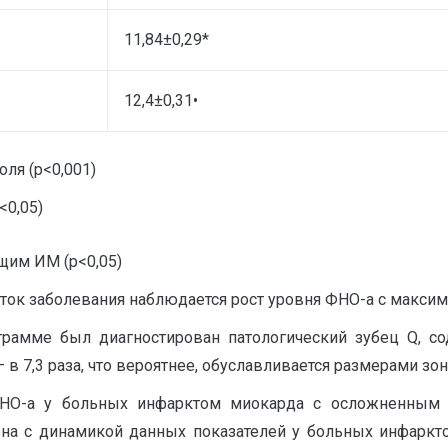
11,84±0,29*
12,4±0,31•
ля (p<0,001)
<0,05)
щим ИМ (р<0,05)
суток заболевания наблюдается рост уровня ФНО-а с макси
грамме был диагностирован патологический зубец Q, 
 в 7,3 раза, что вероятнее, обуславливается размерами зо
О-а у больных инфарктом миокарда с осложненным теч
лена с динамикой данных показателей у больных инфарк