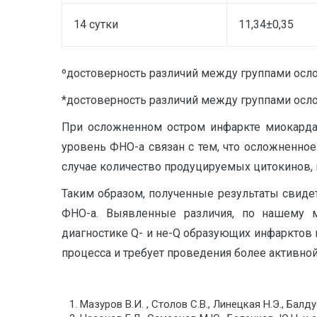
14 сутки
11,34±0,35
ºдостоверность различий между группами осл
*достоверность различий между группами осл
При осложненном остром инфаркте миокарда 
уровень ФНО-а связан с тем, что осложненное
случае количество продуцируемых цитокинов, 
Таким образом, полученные результаты свидет
ФНО-а. Выявленные различия, по нашему 
диагностике Q- и не-Q образующих инфаркто
процесса и требует проведения более активной
Мазуров В.И. , Столов С.В., Линецкая Н.Э., Балдуе