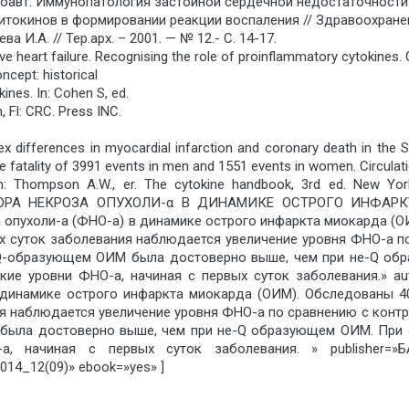
 соавт. Иммунопатология застойной сердечной недостаточности: 
токинов в формировании реакции воспаления // Здравоохранение
ва И.А. // Тер.арх. – 2001. — № 12.- С. 14-17.
 heart failure. Recognising the role of proinflammatory cytokines. 
ncept: historical
ines. In: Cohen S, ed.
Fl: CRC. Press INC.
ex differences in myocardial infarction and coronary death in th
e fatality of 3991 events in men and 1551 events in women. Circulat
In: Thompson A.W., er. The cytokine handbook, 3rd ed. New Yo
РА НЕКРОЗА ОПУХОЛИ-α В ДИНАМИКЕ ОСТРОГО ИНФАРКТА 
 опухоли-а (ФНО-а) в динамике острого инфаркта миокарда (
х суток заболевания наблюдается увеличение уровня ФНО-а п
Q-образующем ОИМ была достоверно выше, чем при не-Q об
ие уровни ФНО-а, начиная с первых суток заболевания.» a
в динамике острого инфаркта миокарда (ОИМ). Обследованы 
ия наблюдается увеличение уровня ФНО-а по сравнению с конт
была достоверно выше, чем при не-Q образующем ОИМ. При 
, начиная с первых суток заболевания. » publisher=»Б
14_12(09)» ebook=»yes» ]