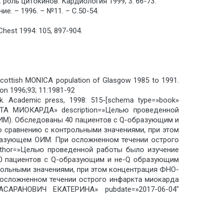
роль цитокинов. Кардиология 1999; 3: 66-73.
. – 1996. – №11. – С.50-54.
Chest 1994: 105, 897-904.
e Scottish MONICA population of Glasgow 1985 to 1991.
ion 1996;93; 11:1981-92
rk. Academic press, 1998: 515-[schema type=»book»
МИОКАРДА» description=»Целью проведенной
ОИМ). Обследованы 40 пациентов с Q-образующим и
о сравнению с контрольными значениями, при этом
разующем ОИМ. При осложненном течении острого
uthor=»Целью проведенной работы было изучение
40 пациентов с Q-образующим и не-Q образующим
рольными значениями, при этом концентрация ФНО-
осложненном течении острого инфаркта миокарда
АСАРАНОВИЧ ЕКАТЕРИНА» pubdate=»2017-06-04″