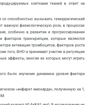
продуцируемых клетками тканей в ответ на
зи со способностью вызывать геморрагический
ает важную физиологическую роль в процессах
вие, особенно в развитии и прогрессировании
ии факторов транскрипции, которые являются
актора активации тромбоцитов, факторов роста
оме того, ФНО-а принимает участие в регуляции
ные эффекты, многие из которых могут играть
ого было изучение динамики уровня фактора
агнозом «инфаркт миокарда», полученную на 1,
ИМ.
ний возраст 60,4±8,91 лет). В исследование не