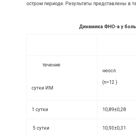
остром периоде. Результаты представлены в та
Динамика ФНО-а у бол
течение
неосл.
(n=12 )
сутки ИМ
1 сутки
10,89±0,28
5 сутки
10,93±0,31