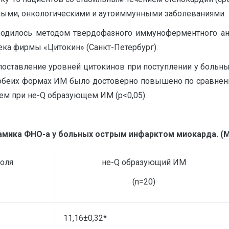
ными, онкологическими и аутоиммунными заболеваниями.
водилось методом твердофазного иммуноферментного ан
ка фирмы «Цитокин» (Санкт-Петербург).
оставление уровней цитокинов при поступлении у больных
обеих формах ИМ было достоверно повышено по сравнени
м при не-Q образующем ИМ (p<0,05).
амика ФНО-а у больных острым инфарктом миокарда. (
роля
не-Q образующий ИМ
(n=20)
11,16±0,32*