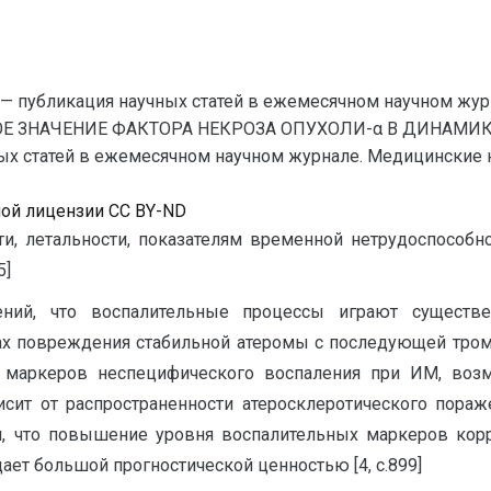
— публикация научных статей в ежемесячном научном жур
ОЕ ЗНАЧЕНИЕ ФАКТОРА НЕКРОЗА ОПУХОЛИ-α В ДИНАМИК
 статей в ежемесячном научном журнале. Медицинские наук
ной лицензии CC BY-ND
ти, летальности, показателям временной нетрудоспособн
5]
ний, что воспалительные процессы играют существ
сах повреждения стабильной атеромы с последующей тро
 маркеров неспецифического воспаления при ИМ, возм
ит от распространенности атеросклеротического поражени
и, что повышение уровня воспалительных маркеров корр
ет большой прогностической ценностью [4, с.899]