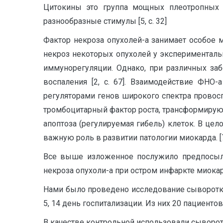
Цитокины это группа мощных плеотропных 
разнообразные стимулы [5, с. 32]
Фактор некроза опухолей-а занимает особое 
некроз некоторых опухолей у эксперименталь
иммунорегуляции. Однако, при различных заб
воспаления [2, с. 67]. Взаимодействие ФНО
регуляторами генов широкого спектра провосп
тромбоцитарный фактор роста, трансформирующи
апоптоза (регулируемая гибель) клеток. В ц
важную роль в развитии патологии миокарда. [7, 
Все выше изложенное послужило предпосылк
некроза опухоли-а при остром инфаркте миокар
Нами было проведено исследование сыворотки 
5, 14 день госпитализации. Из них 20 пациен
В качестве контрольной использовали сыворотк