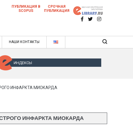
ПУБЛИКАЦИЯ В
СРОЧНАЯ
SCOPUS
ПУБЛИКАЦИЯ
 научных статей в ежемесячном научном
нале
ячном научном журнале
НАШИ КОНТАКТЫ
ИНДЕКСЫ
ТРОГО ИНФАРКТА МИОКАРДА
ОСТРОГО ИНФАРКТА МИОКАРДА