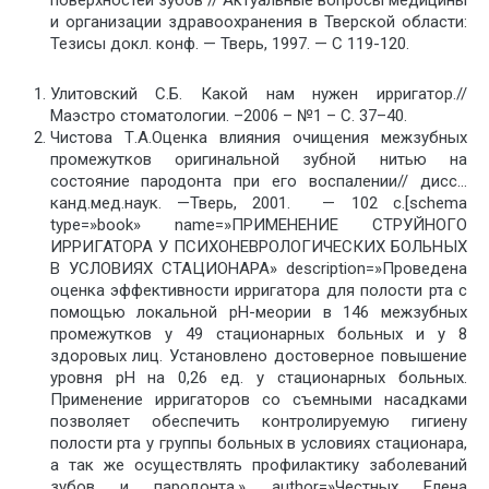
поверхностей зубов // Актуальные вопросы медицины
и организации здравоохранения в Тверской области:
Тезисы докл. конф. — Тверь, 1997. — С 119-120.
Улитовский С.Б. Какой нам нужен ирригатор.//
Маэстро стоматологии. –2006 – №1 – С. 37–40.
Чистова Т.А.Оценка влияния очищения межзубных
промежутков оригинальной зубной нитью на
состояние пародонта при его воспалении// дисс…
канд.мед.наук. —Тверь, 2001. — 102 с.[schema
type=»book» name=»ПРИМЕНЕНИЕ СТРУЙНОГО
ИРРИГАТОРА У ПСИХОНЕВРОЛОГИЧЕСКИХ БОЛЬНЫХ
В УСЛОВИЯХ СТАЦИОНАРА» description=»Проведена
оценка эффективности ирригатора для полости рта с
помощью локальной рН-меории в 146 межзубных
промежутков у 49 стационарных больных и у 8
здоровых лиц. Установлено достоверное повышение
уровня рН на 0,26 ед. у стационарных больных.
Применение ирригаторов со съемными насадками
позволяет обеспечить контролируемую гигиену
полости рта у группы больных в условиях стационара,
а так же осуществлять профилактику заболеваний
зубов и пародонта.» author=»Честных Елена