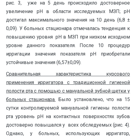
рис. 3, уже на 5 день происходило достоверное
увеличение рН в области исследуемых МЗП; рН
достигал максимального значения на 10 день (6,8 ±
0,09). У больных стационара отмечалась тенденция к
повышению уровня рН в МЗП при низком исходном
уровне данного показателя. После 10 процедур
ирригации значения показателя рН приобретали
устойчивые значения (6,57±0,09).
Сравнительная характеристика курсового
применения ирригатора с традиционной гигиеной
полости рта с помощью с мануальной зубной щетки у
больных стационара.
Было установлено, что на 15
сутки контролируемой мануальной гигиены полости
рта уровень рН на контактных поверхностях зубов
достоверно повышался у всех обследуемых (рис. 4).
Однако, у больных, использующих ирригатор,