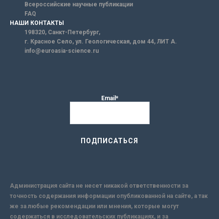
Всероссийские научные публикации
FAQ
НАШИ КОНТАКТЫ
198320, Санкт-Петербург,
г. Красное Село, ул. Геологическая, дом 44, ЛИТ А.
info@euroasia-science.ru
Email*
Администрация сайта не несет никакой ответственности за
точность содержания информации опубликованной на сайте, а так
же за любые рекомендации или мнения, которые могут
содержаться в исследовательских публикациях, и за