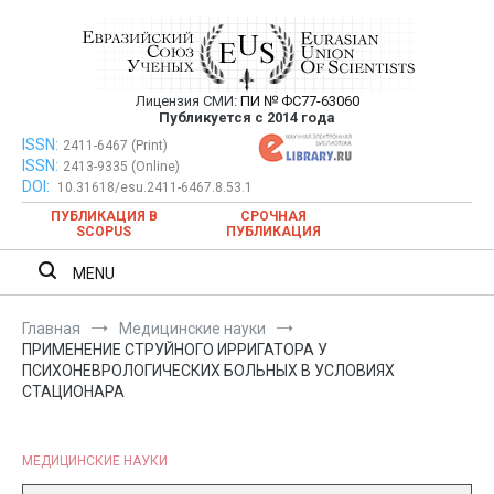
Перейти
к
содержимому
Лицензия СМИ:
ПИ № ФС77-63060
Евразийский Союз Ученых —
Публикуется с 2014 года
публикация научных статей в
ISSN:
Евразийский Союз Ученых — публикация научных статей в
2411-6467 (Print)
ISSN:
2413-9335 (Online)
ежемесячном научном журнале
ежемесячном научном журнале
DOI:
10.31618/esu.2411-6467.8.53.1
ПУБЛИКАЦИЯ В
СРОЧНАЯ
SCOPUS
ПУБЛИКАЦИЯ
MENU
Главная
Медицинские науки
ПРИМЕНЕНИЕ СТРУЙНОГО ИРРИГАТОРА У
ПСИХОНЕВРОЛОГИЧЕСКИХ БОЛЬНЫХ В УСЛОВИЯХ
СТАЦИОНАРА
МЕДИЦИНСКИЕ НАУКИ