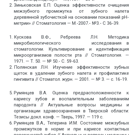
Зиньковская Е.П. Оценка эффективности очищения
межзубного промежутка от зубного налета
деревянной зубочисткой на основании показаний рН-
метрии» // Стоматология — М.-2007.- №3.- С 36-39.
Кускова В.Ф., Ребреева Л.Н. Методика
микробиологического исследования в
стоматологии. Культивирование и идентифика­ция
микроорганизмов полости рта // Стоматология. —
1971. — Т. 50. — № 50.- С. 59-63.
Полянская Л.Н. Изучение эффективности зубных
щеток в удалении зубного налета и профилактике
гингивита // Стоматол. журн. — 2001. — № 3. — с. 16-19.
Румянцев В.А. Оценка предрасположенности к
кариесу зубов и воспалительным заболеваниям
пародонта // Актуальные вопросы медицины и
организации здравоохранения в Тверской области:
Тезисы докл. конф. — Тверь, 1997. — 119 с.
Румянцев В.А., Теперина И.М. Состояние межзубных
промежутков в норме и при кариесе контактных