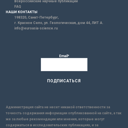
Всероссийские научные публикации
FAQ
НАШИ КОНТАКТЫ
198320, Санкт-Петербург,
г. Красное Село, ул. Геологическая, дом 44, ЛИТ А.
info@euroasia-science.ru
Email*
Администрация сайта не несет никакой ответственности за
точность содержания информации опубликованной на сайте, а так
же за любые рекомендации или мнения, которые могут
содержаться в исследовательских публикациях, и за