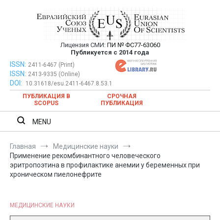
Перейти
к
содержимому
Лицензия СМИ:
ПИ № ФС77-63060
Евразийский Союз Ученых —
Публикуется с 2014 года
публикация научных статей в
ISSN:
Евразийский Союз Ученых — публикация научных статей в
2411-6467 (Print)
ISSN:
2413-9335 (Online)
ежемесячном научном журнале
ежемесячном научном журнале
DOI:
10.31618/esu.2411-6467.8.53.1
ПУБЛИКАЦИЯ В
СРОЧНАЯ
SCOPUS
ПУБЛИКАЦИЯ
MENU
Главная
Медицинские науки
Применение рекомбинантного человеческого
эритропоэтина в профилактике анемии у беременных при
хроническом пиелонефрите
МЕДИЦИНСКИЕ НАУКИ