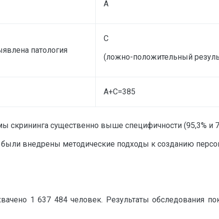
А
С
ыявлена патология
(ложно-положительный результ
А+С=385
мы скрининга существенно выше специфичности (95,3% и 7
а были внедрены методические подходы к созданию персо
хвачено 1 637 484 человек. Результаты обследования по