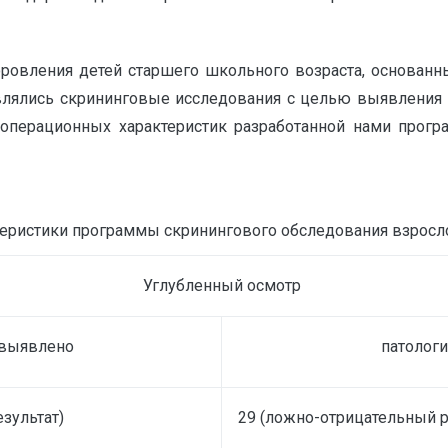
ровления детей старшего школьного возраста, основанн
влялись скрининговые исследования с целью выявления п
 операционных характеристик разработанной нами прогр
еристики программы скринингового обследования взросло
Углубленный осмотр
 выявлено
патолог
зультат)
29 (ложно-отрицательный р