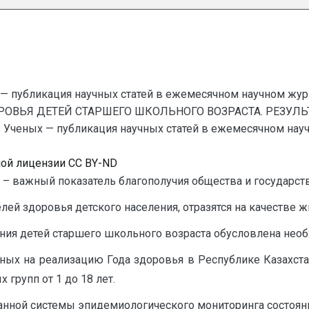
— публикация научных статей в ежемесячном научном жур
ОРОВЬЯ ДЕТЕЙ СТАРШЕГО ШКОЛЬНОГО ВОЗРАСТА. РЕЗУ
еных — публикация научных статей в ежемесячном научном
ной лицензии CC BY-ND
– важный показатель благополучия общества и государства
й здоровья детского населения, отразятся на качестве ж
яния детей старшего школьного возраста обусловлена необ
енных на реализацию Года здоровья в Республике Казахс
групп от 1 до 18 лет.
анной системы эпидемиологического мониторинга состояни