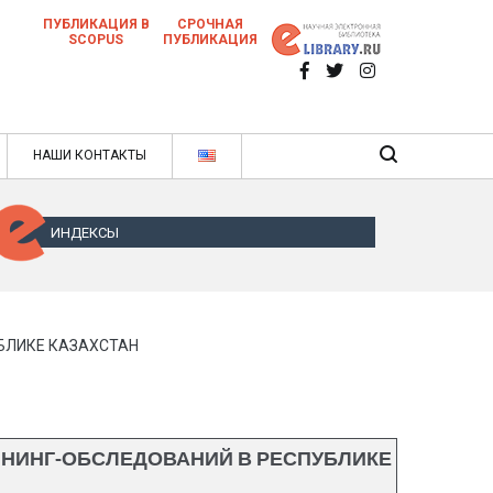
ПУБЛИКАЦИЯ В
СРОЧНАЯ
SCOPUS
ПУБЛИКАЦИЯ
 научных статей в ежемесячном научном
нале
ячном научном журнале
НАШИ КОНТАКТЫ
ИНДЕКСЫ
БЛИКЕ КАЗАХСТАН
ИНИНГ-ОБСЛЕДОВАНИЙ В РЕСПУБЛИКЕ