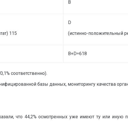
В
D
ат) 115
(истинно-положительный ре
В+D=618
0,1% соответственно).
нифицированной базы данных, мониторингу качества орган
казали, что 44,2% осмотренных уже имеют ту или иную 