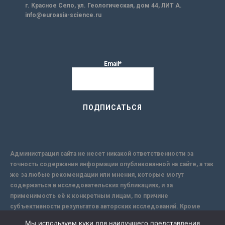
г. Красное Село, ул. Геологическая, дом 44, ЛИТ А.
info@euroasia-science.ru
Email*
Администрация сайта не несет никакой ответственности за
точность содержания информации опубликованной на сайте, а так
же за любые рекомендации или мнения, которые могут
содержаться в исследовательских публикациях, и за
применимость её к конкретным лицам, по причине
субъективности результатов авторских исследований. Кроме
того, поскольку интернет не обеспечивает в полной мере
Мы используем куки для наилучшего представления