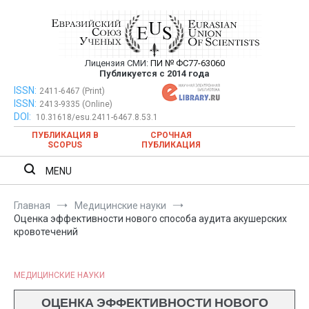
Перейти
к
содержимому
Лицензия СМИ:
ПИ № ФС77-63060
Евразийский Союз Ученых —
Публикуется с 2014 года
публикация научных статей в
ISSN:
Евразийский Союз Ученых — публикация научных статей в
2411-6467 (Print)
ISSN:
2413-9335 (Online)
ежемесячном научном журнале
ежемесячном научном журнале
DOI:
10.31618/esu.2411-6467.8.53.1
ПУБЛИКАЦИЯ В
СРОЧНАЯ
SCOPUS
ПУБЛИКАЦИЯ
MENU
Главная
Медицинские науки
Оценка эффективности нового способа аудита акушерских
кровотечений
МЕДИЦИНСКИЕ НАУКИ
ОЦЕНКА ЭФФЕКТИВНОСТИ НОВОГО