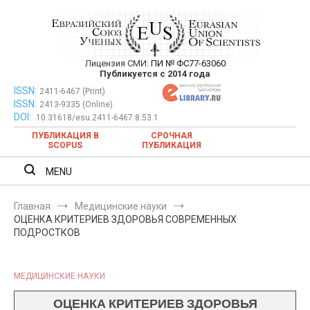
Перейти
к
содержимому
Лицензия СМИ:
ПИ № ФС77-63060
Евразийский Союз Ученых —
Публикуется с 2014 года
публикация научных статей в
ISSN:
Евразийский Союз Ученых — публикация научных статей в
2411-6467 (Print)
ISSN:
2413-9335 (Online)
ежемесячном научном журнале
ежемесячном научном журнале
DOI:
10.31618/esu.2411-6467.8.53.1
ПУБЛИКАЦИЯ В
СРОЧНАЯ
SCOPUS
ПУБЛИКАЦИЯ
MENU
Главная
Медицинские науки
ОЦЕНКА КРИТЕРИЕВ ЗДОРОВЬЯ СОВРЕМЕННЫХ
ПОДРОСТКОВ
МЕДИЦИНСКИЕ НАУКИ
ОЦЕНКА КРИТЕРИЕВ ЗДОРОВЬЯ