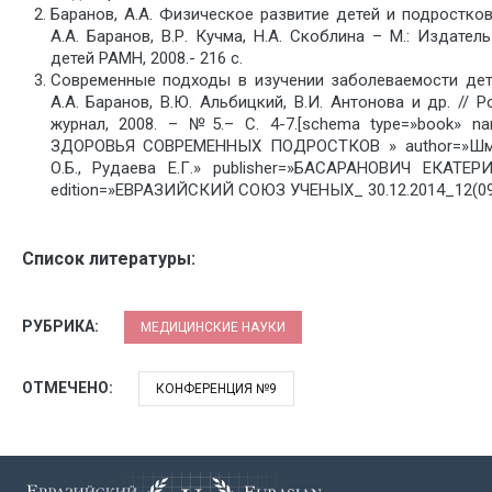
Баранов, А.А. Физическое развитие детей и подростко
А.А. Баранов, В.Р. Кучма, Н.А. Скоблина – М.: Издате
детей РАМН, 2008.- 216 с.
Современные подходы в изучении заболеваемости дет
А.А. Баранов, В.Ю. Альбицкий, В.И. Антонова и др. // 
журнал, 2008. – №5.– С. 4-7.[schema type=»book»
ЗДОРОВЬЯ СОВРЕМЕННЫХ ПОДРОСТКОВ » author=»Шмак
О.Б., Рудаева Е.Г.» publisher=»БАСАРАНОВИЧ ЕКАТЕРИ
edition=»ЕВРАЗИЙСКИЙ СОЮЗ УЧЕНЫХ_ 30.12.2014_12(09)
Список литературы:
РУБРИКА:
МЕДИЦИНСКИЕ НАУКИ
ОТМЕЧЕНО:
КОНФЕРЕНЦИЯ №9