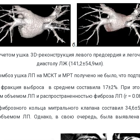
етом ушка. 3D-реконструкция левого предсердия и легочны
диастолу ЛЖ (141,2±54,9мл).
омбоз ушка ЛП на МСКТ и МРТ получено не было, что под
фракция выброса в среднем составила 17±2%. При этом
объемом ЛП и распространенностью фиброза ЛП (r = 0.08 и
фиброзного кольца митрального клапана составил 34,6
 объемом ЛП. Однако, в свою очередь, была выявлена