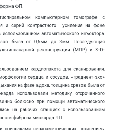
 форма ФП.
тиспиральном компьютерном томографе с
ния и серий контрастного усиления на фоне
 использованием автоматического инъектора.
езов была от 0,6мм до 3мм. Последующая
ультипланарной реконструкции (МПР) и 3-D-
ьзованием кардиопакета для сканирования,
орфологии сердца и сосудов, «градиент-эхо»
хания на фазе вдоха, толщина срезов была от
арда использовали методику отсроченного
венно болюсно при помощи автоматического
лась на рабочих станциях с использованием
нности фиброза миокарда ЛП.
ми признаками непараметрических критериев,