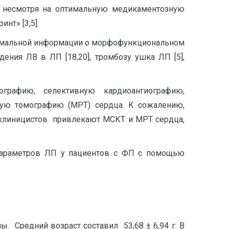
, несмотря на оптимальную медикаментозную
нт» [3,5].
ксимальной информации о морфофункциональном
ения ЛВ в ЛП [18,20], тромбозу ушка ЛП [5],
графию, селективную кардиоангиографию,
ную томографию (МРТ) сердца. К сожалению,
 клиницистов привлекают МСКТ и МРТ сердца,
 параметров ЛП у пациентов с ФП с помощью
 Средний возраст составил 53,68 ± 6,94 г. В