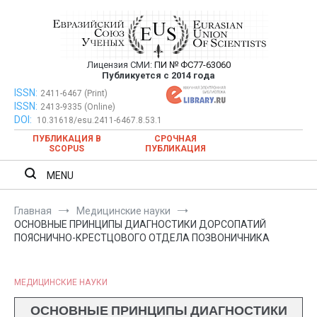
Перейти
к
содержимому
Лицензия СМИ:
ПИ № ФС77-63060
Евразийский Союз Ученых —
Публикуется с 2014 года
публикация научных статей в
ISSN:
Евразийский Союз Ученых — публикация научных статей в
2411-6467 (Print)
ISSN:
2413-9335 (Online)
ежемесячном научном журнале
ежемесячном научном журнале
DOI:
10.31618/esu.2411-6467.8.53.1
ПУБЛИКАЦИЯ В
СРОЧНАЯ
SCOPUS
ПУБЛИКАЦИЯ
MENU
Главная
Медицинские науки
ОСНОВНЫЕ ПРИНЦИПЫ ДИАГНОСТИКИ ДОРСОПАТИЙ
ПОЯСНИЧНО-КРЕСТЦОВОГО ОТДЕЛА ПОЗВОНИЧНИКА
МЕДИЦИНСКИЕ НАУКИ
ОСНОВНЫЕ ПРИНЦИПЫ ДИАГНОСТИКИ