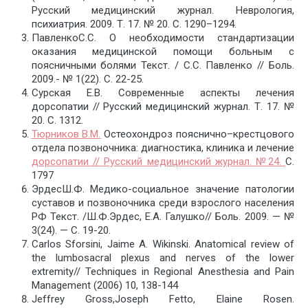
Русский медицинский журнал. Неврология,
психиатрия. 2009. Т. 17. № 20. С. 1290–1294.
ПавленкоС.С. О необходимости стандартизации
оказания медицинской помощи больным с
поясничными болями Текст. / С.С. Павленко // Боль.
2009.- № 1(22). С. 22-25.
Сурская Е.В. Современные аспекты лечения
дорсопатии // Русский медицинский журнал. Т. 17. №
20. С. 1312.
Тюрников В.М.
Остеохондроз пояснично–крестцового
отдела позвоночника: диагностика, клиника и лечение
дорсопатии // Русский медицинский журнал. №24.
С.
1797
ЭрдесШ.Ф. Медико-социальное значение патологии
суставов и позвоночника среди взрослого населения
РФ Текст. /Ш.Ф.Эрдес, Е.А. Галушко// Боль. 2009. — №
3(24). — С. 19-20.
Carlos Sforsini, Jaime A. Wikinski. Anatomical review of
the lumbosacral plexus and nerves of the lower
extremity// Techniques in Regional Anesthesia and Pain
Management (2006) 10, 138-144
Jeffrey Gross,Joseph Fetto, Elaine Rosen.