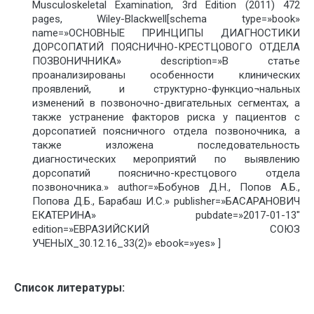
Musculoskeletal Examination, 3rd Edition (2011) 472
pages, Wiley-Blackwell[schema type=»book»
name=»ОСНОВНЫЕ ПРИНЦИПЫ ДИАГНОСТИКИ
ДОРСОПАТИЙ ПОЯСНИЧНО-КРЕСТЦОВОГО ОТДЕЛА
ПОЗВОНИЧНИКА» description=»В статье
проанализированы особенности клинических
проявлений, и структурно-функцио¬нальных
изменений в позвоночно-двигательных сегментах, а
также устранение факторов риска у пациентов с
дорсопатией поясничного отдела позвоночника, а
также изложена последовательность
диагностических мероприятий по выявлению
дорсопатий пояснично-крестцового отдела
позвоночника.» author=»Бобунов Д.Н., Попов А.Б.,
Попова Д.Б., Барабаш И.С.» publisher=»БАСАРАНОВИЧ
ЕКАТЕРИНА» pubdate=»2017-01-13″
edition=»ЕВРАЗИЙСКИЙ СОЮЗ
УЧЕНЫХ_30.12.16_33(2)» ebook=»yes» ]
Список литературы: