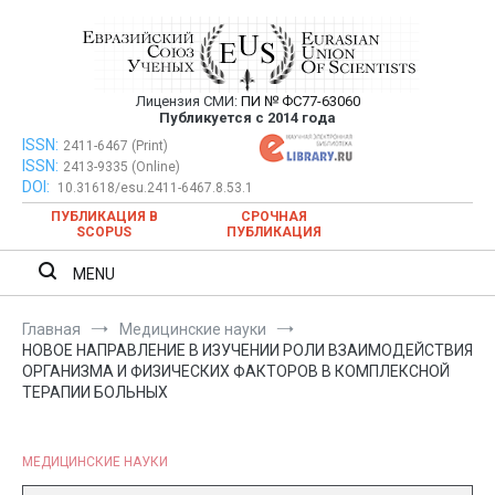
Перейти
к
содержимому
Лицензия СМИ:
ПИ № ФС77-63060
Евразийский Союз Ученых —
Публикуется с 2014 года
публикация научных статей в
ISSN:
Евразийский Союз Ученых — публикация научных статей в
2411-6467 (Print)
ISSN:
2413-9335 (Online)
ежемесячном научном журнале
ежемесячном научном журнале
DOI:
10.31618/esu.2411-6467.8.53.1
ПУБЛИКАЦИЯ В
СРОЧНАЯ
SCOPUS
ПУБЛИКАЦИЯ
MENU
Главная
Медицинские науки
НОВОЕ НАПРАВЛЕНИЕ В ИЗУЧЕНИИ РОЛИ ВЗАИМОДЕЙСТВИЯ
ОРГАНИЗМА И ФИЗИЧЕСКИХ ФАКТОРОВ В КОМПЛЕКСНОЙ
ТЕРАПИИ БОЛЬНЫХ
МЕДИЦИНСКИЕ НАУКИ