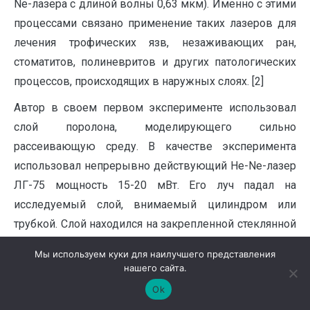
Ne-лазера с длиной волны 0,63 мкм). Именно с этими
процессами связано применение таких лазеров для
лечения трофических язв, незаживающих ран,
стоматитов, полиневритов и других патологических
процессов, происходящих в наружных слоях. [2]
Автор в своем первом эксперименте использовал
слой поролона, моделирующего сильно
рассеивающую среду. В качестве эксперимента
использовал непрерывно действующий He-Ne-лазер
ЛГ-75 мощность 15-20 мВт. Его луч падал на
исследуемый слой, внимаемый цилиндром или
трубкой. Слой находился на закрепленной стеклянной
пластинке и сжимался между ней и цилиндром.
Мы используем куки для наилучшего представления
Измерялась толщина локально сжатого слоя –
нашего сайта.
расстояние между внедренным, торцом цилиндра и
Ok
стеклянной пластинкой. Пятно рассеянного света на