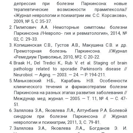
депрессия при болезни Паркинсона: новые
терапевтические возможности прамипексола//
«Журнал неврологии и психиатрии им. С.С. Корсакова»,
2009, № 5, С 35-37.
Пилипович А.А. Немоторные симптомы болезни
Паркинсона //Невроло- гия и ревматология», 2014, №
02, С. 29-33.
Копишинская С.В., Густов А.В., Макушина С.В. и др.
Премоторная болезнь Паркинсона. //Журнал
«Ремедиум Приволжье, 2010, №2. С 20-22.
Braak H., Del Tredici K., Rub V. et al. Staging of brain
pathology related to sporadie Parkinson’s disease //
Neurobiol. — Aging. — 2003. — 24. — P. 194-211.
Маньковский Н.Б., Карабань Н.В. Особенности
клинического течения и фармакотерапии болезни
Паркинсона на разных этапах развития заболевания //
Междунар. мед. журнал. — 2005. — Т. 11, № 4. — С. 47-
51.
Залялова З.А., Яковлева Л.А., Алтунбаев Р.А. Болевой
синдром при болезни Паркинсона // Журнал
неврологии и психиатрии, 2011, 3, С. 79-81.
Залялова З.А., Яковлева Л.А.,, Богданов Э. И.