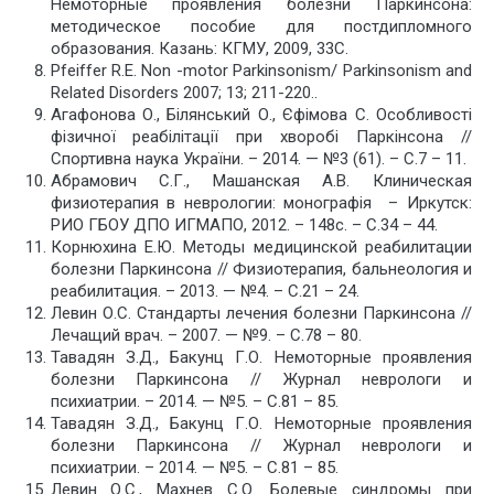
Немоторные проявления болезни Паркинсона:
методическое пособие для постдипломного
образования. Казань: КГМУ, 2009, 33С.
Pfeiffer R.E. Non -motor Parkinsonism/ Parkinsonism and
Related Disorders 2007; 13; 211-220..
Агафонова О., Білянський О., Єфімова С. Особливості
фізичної реабілітації при хворобі Паркінсона //
Спортивна наука України. – 2014. — №3 (61). – С.7 – 11.
Абрамович С.Г., Машанская А.В. Клиническая
физиотерапия в неврологии: монографія – Иркутск:
РИО ГБОУ ДПО ИГМАПО, 2012. – 148с. – С.34 – 44.
Корнюхина Е.Ю. Методы медицинской реабилитации
болезни Паркинсона // Физиотерапия, бальнеология и
реабилитация. – 2013. — №4. – С.21 – 24.
Левин О.С. Стандарты лечения болезни Паркинсона //
Лечащий врач. – 2007. — №9. – С.78 – 80.
Тавадян З.Д., Бакунц Г.О. Немоторные проявления
болезни Паркинсона // Журнал неврологи и
психиатрии. – 2014. — №5. – С.81 – 85.
Тавадян З.Д., Бакунц Г.О. Немоторные проявления
болезни Паркинсона // Журнал неврологи и
психиатрии. – 2014. — №5. – С.81 – 85.
Левин О.С., Махнев С.О. Болевые синдромы при