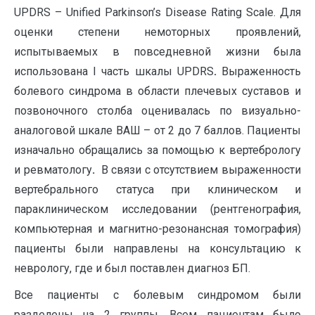
UPDRS – Unified Parkinson’s Disease Rating Scale. Для
оценки степени немоторных проявлений,
испытываемых в повседневной жизни была
использована I часть шкалы UPDRS
.
Выраженность
болевого синдрома в области плечевых суставов и
позвоночного столба оценивалась по визуально-
аналоговой шкале ВАШ – от 2 до 7 баллов. Пациенты
изначально обращались за помощью к вертебрологу
и ревматологу
.
В связи с отсутствием выраженности
вертебрального статуса при клиническом и
параклиническом исследовании (рентгенография,
компьютерная и магнитно-резонансная томография)
пациенты были направлены на консультацию к
неврологу, где и был поставлен диагноз БП.
Все пациенты с болевым синдромом были
разделены на 2 группы. Всем пациентам было