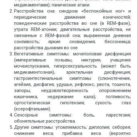
медикаментами); панические атаки.
Расстройства сна: синдром «беспокойных ног» и
периодические движения конечностей;
поведенческие расстройства во сне (в REM-фазе),
утрата REM-атонии; двигательные расстройства, не
связанные с REM-фазой сна; выраженная дневная
сонливость; яркие сновидения; бессонница;
расстройства дыхания во сне.
Вегетативные симптомы: мочеполовая дисфункция
(императивные позывы, никтурия, учащение
мочеиспускания, гиперсексуальность (может быть
медикаментозная), эректильная дисфункция;
гастроинтестинальные симптомы (слюнотечение,
агейзия, дисфагия, удушье, рефлюкс, рвота, тошнота,
запоры, неудовлетворенность опорожнением
кишечника, недержание кала); потливость;
ортостатическая гипотензия; сухость глаз
(ксерофтальмия).
Сенсорные симптомы: боль, парестезия;
обонятельные расстройства.
Другие симптомы: утомляемость; диплопия; себорея;
снижение веса; прибавка веса (вероятно