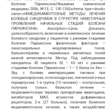
болезни Паркинсона//Альманах клинической
медицины 2006, №13, С. 130-134.[schema type=»book»
name=»НЕМЕДИКАМЕНТОЗНЫЕ МЕТОДЫ ЛЕЧЕНИЯ
БОЛЕВЫХ СИНДРОМОВ В СТРУКТУРЕ НЕМОТОРНЫХ
ПРОЯВЛЕНИЙ НАЧАЛЬНЫХ СТАДИЙ БОЛЕЗНИ
ПАРКИНСОНА» description=»Цель: Доказать
целесообразность включения в комплексное лечение
болевого синдрома у пациентов с ранними стадиями
болезни Паркинсона физических факторов –
синусоидальных модулированных токов,
бальнеотерапии и переменных магнитных полей
низкой интенсивности. Метод: Под наблюдением
находилось 42 пациента 52 – 65 лет с ранними
стадиями болезни Паркинсона – 1 – 2 балла по Хен –
Яру, с болями, имитирующими таковые при
спондилоартрозах, остеохондрозах, плечелопаточных
периартрозах. 1-я группа (15 человек) – контрольная,
получала только базисное лечение —
медикаментозную терапию препаратами амантадина,
ингибиторов МАО, агонистов дофаминовых
рецепторов, 2-я (27 больных), получали базисное
медикаментозное лечение, а также воздействие