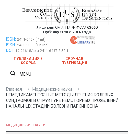
Перейти
к
содержимому
Лицензия СМИ:
ПИ № ФС77-63060
Евразийский Союз Ученых —
Публикуется с 2014 года
публикация научных статей в
ISSN:
Евразийский Союз Ученых — публикация научных статей в
2411-6467 (Print)
ISSN:
2413-9335 (Online)
ежемесячном научном журнале
ежемесячном научном журнале
DOI:
10.31618/esu.2411-6467.8.53.1
ПУБЛИКАЦИЯ В
СРОЧНАЯ
SCOPUS
ПУБЛИКАЦИЯ
MENU
Главная
Медицинские науки
НЕМЕДИКАМЕНТОЗНЫЕ МЕТОДЫ ЛЕЧЕНИЯ БОЛЕВЫХ
СИНДРОМОВ В СТРУКТУРЕ НЕМОТОРНЫХ ПРОЯВЛЕНИЙ
НАЧАЛЬНЫХ СТАДИЙ БОЛЕЗНИ ПАРКИНСОНА
МЕДИЦИНСКИЕ НАУКИ