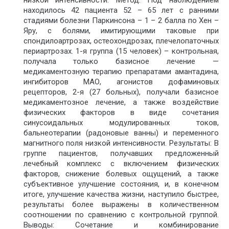
находилось 42 пациента 52 – 65 лет с ранними
стадиями болезни Паркинсона – 1 – 2 балла по Хен –
Яру, с болями, имитирующими таковые при
спондилоартрозах, остеохондрозах, плечелопаточных
периартрозах. 1-я группа (15 человек) – контрольная,
получала только базисное лечение —
медикаментозную терапию препаратами амантадина,
ингибиторов МАО, агонистов дофаминовых
рецепторов, 2-я (27 больных), получали базисное
медикаментозное лечение, а также воздействие
физических факторов в виде сочетания
синусоидальных модулированных токов,
бальнеотерапии (радоновые ванны) и переменного
магнитного поля низкой интенсивности. Результаты: В
группе пациентов, получавших предложенный
лечебный комплекс с включением физических
факторов, снижение болевых ощущений, а также
субъективное улучшение состояния, и, в конечном
итоге, улучшение качества жизни, наступило быстрее,
результаты более выражены в количественном
соотношении по сравнению с контрольной группой.
Выводы: Сочетание и комбинирование