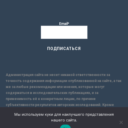
Email*
Администрация сайта не несет никакой ответственности за
точность содержания информации опубликованной на сайте, а так
же за любые рекомендации или мнения, которые могут
содержаться в исследовательских публикациях, и за
применимость её к конкретным лицам, по причине
субъективности результатов авторских исследований. Кроме
того, поскольку интернет не обеспечивает в полной мере
Мы используем куки для наилучшего представления
надежной защиты информации, Сайт не несет ответственности за
нашего сайта.
информацию, присылаемую через интернет.