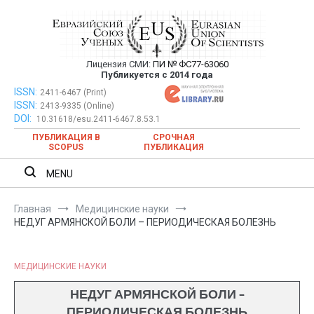
Перейти
к
содержимому
Лицензия СМИ:
ПИ № ФС77-63060
Евразийский Союз Ученых —
Публикуется с 2014 года
публикация научных статей в
ISSN:
Евразийский Союз Ученых — публикация научных статей в
2411-6467 (Print)
ISSN:
2413-9335 (Online)
ежемесячном научном журнале
ежемесячном научном журнале
DOI:
10.31618/esu.2411-6467.8.53.1
ПУБЛИКАЦИЯ В
СРОЧНАЯ
SCOPUS
ПУБЛИКАЦИЯ
MENU
Главная
Медицинские науки
НЕДУГ АРМЯНСКОЙ БОЛИ – ПЕРИОДИЧЕСКАЯ БОЛЕЗНЬ
МЕДИЦИНСКИЕ НАУКИ
НЕДУГ АРМЯНСКОЙ БОЛИ –
ПЕРИОДИЧЕСКАЯ БОЛЕЗНЬ