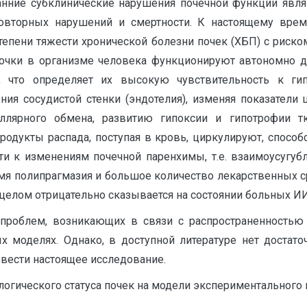
анние субклинические нарушения почечной функции явл
повторных нарушений и смертности. К настоящему вре
тепени тяжести хронической болезни почек (ХБП) с риск
 почки в организме человека функционируют автономно д
 что определяет их высокую чувствительность к гипо
я сосудистой стенки (эндотелия), изменяя показатели 
ллярного обмена, развитию гипоксии и гипотрофии т
одукты распада, поступая в кровь, циркулируют, способ
и к изменениям почечной паренхимы, т.е. взаимоусугубл
ремя полипрагмазия и большое количество лекарственных 
 целом отрицательно сказывается на состоянии больных ИИ
роблем, возникающих в связи с распространенностью 
х моделях. Однако, в доступной литературе нет достат
овести настоящее исследование.
огического статуса почек на модели экспериментального 