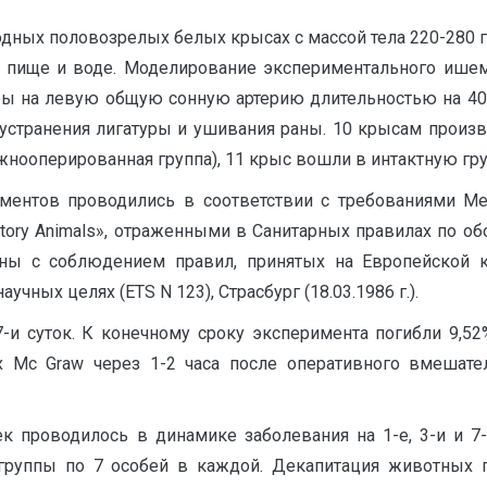
ных половозрелых белых крысах с массой тела 220-280 г
к пище и воде. Моделирование экспериментального ишеми
уры на левую общую сонную артерию длительностью на 4
устранения лигатуры и ушивания раны. 10 крысам произ
ооперированная группа), 11 крыс вошли в интактную гру
ментов проводились в соответствии с требованиями М
oratory Animals», отраженными в Санитарных правилах по
ены с соблюдением правил, принятых на Европейской 
чных целях (ETS N 123), Страсбург (18.03.1986 г.).
и суток. К конечному сроку эксперимента погибли 9,52%
x Mс Graw через 1-2 часа после оперативного вмешател
к проводилось в динамике заболевания на 1-е, 3-и и 7-е
 группы по 7 особей в каждой. Декапитация животных 