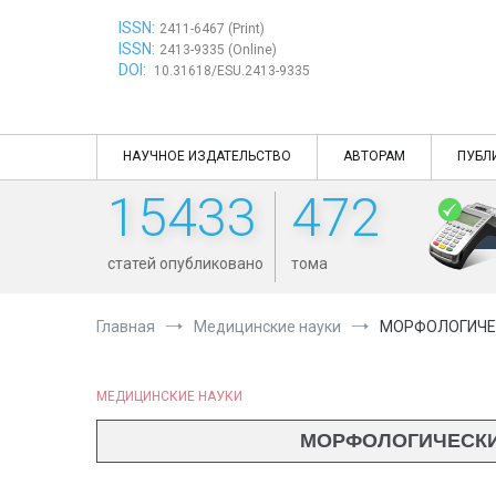
Перейти
ISSN:
к
2411-6467 (Print)
ISSN:
содержимому
2413-9335 (Online)
DOI:
10.31618/ESU.2413-9335
НАУЧНОЕ ИЗДАТЕЛЬСТВО
АВТОРАМ
ПУБЛ
15433
472
статей опубликовано
тома
Главная
Медицинские науки
МОРФОЛОГИЧЕС
МЕДИЦИНСКИЕ НАУКИ
МОРФОЛОГИЧЕСКИЙ