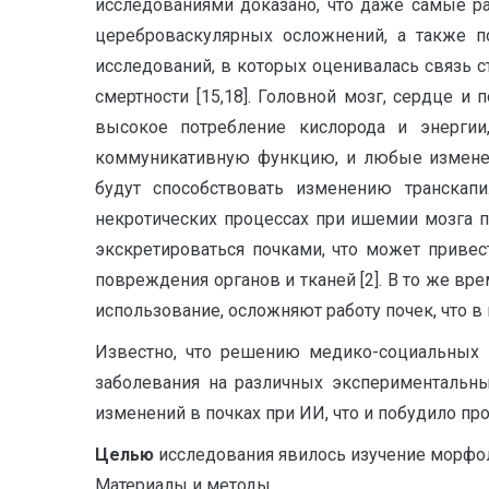
исследованиями доказано, что даже самые р
цереброваскулярных осложнений, а также 
исследований, в которых оценивалась связь с
смертности [15,18]. Головной мозг, сердце и
высокое потребление кислорода и энергии,
коммуникативную функцию, и любые изменени
будут способствовать изменению транскапи
некротических процессах при ишемии мозга пр
экскретироваться почками, что может привест
повреждения органов и тканей [2]. В то же в
использование, осложняют работу почек, что в
Известно, что решению медико-социальных п
заболевания на различных экспериментальны
изменений в почках при ИИ, что и побудило пр
Целью
исследования явилось изучение морфол
Материалы и методы.