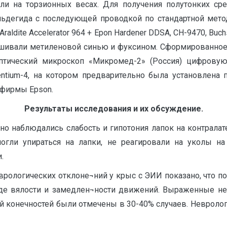
ли на торзионных весах. Для получения полутонких сре
льдегида с последующей проводкой по стандартной мето
raldite Accelerator 964 + Epon Hardener DDSA, CH-9470, Bu
рашивали метиленовой синью и фуксином. Сформированно
тический микроскоп «Микромед-2» (Россия) цифровую 
ntium-4, на котором предварительно была установлена п
 фирмы Epson.
Результаты исследования и их обсуждение.
о наблюдались слабость и гипотония лапок на контралат
огли упираться на лапки, не реагировали на уколы на 
.
врологических отклоне¬ний у крыс с ЭИИ показано, что п
де вялости и замедлен¬ности движений. Выраженные не
ей конечностей были отмечены в 30-40% случаев. Неврол