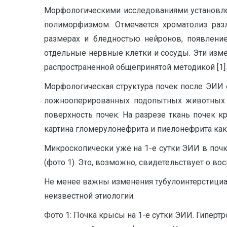
Морфологическими исследованиями установле
полиморфизмом. Отмечается хроматолиз раз
размерах и бледностью нейронов, появлени
отдельные нервные клетки и сосуды. Эти из
распространенной общепринятой методикой [1].
Морфологическая структура почек после ЭИИ 
ложнооперированных подопытных животных ви
поверхность почек. На разрезе ткань почек к
картина гломерулонефрита и пиелонефрита как
Микроскопически уже на 1-е сутки ЭИИ в поч
(фото 1). Это, возможно, свидетельствует о в
Не менее важны изменения тубулоинтерстициа
неизвестной этиологии.
Фото 1: Почка крысы на 1-е сутки ЭИИ. Гипертр