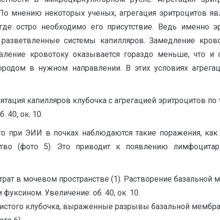
По мнению некоторых ученых, агрегация эритроцитов яв
 где остро необходимо его присутствие. Ведь именно эр
 разветвленные системы капилляров. Замедление кров
тивление кровотоку оказывается гораздо меньше, что 
лородом в нужном направлении. В этих условиях агрег
лятация капилляров клубочка с агрегацией эритроцитов по
 40, ок. 10.
что при ЭИИ в почках наблюдаются такие поражения, как
тво (фото 5). Это приводит к появлению лимфоцитар
ьтрат в мочевом пространстве (1). Растворение базально
фуксином. Увеличение: об. 40, ок. 10.
стого клубочка, выраженные разрывы базальной мембраны