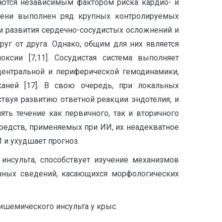
яются независимым фактором риска кардио- и
мени выполнен ряд крупных контролируемых
ом развития сердечно-сосудистых осложнений и
руг от друга. Однако, общим для них является
ксии [7,11]. Сосудистая система выполняет
центральной и периферической гемодинамики,
каней [17]. В свою очередь, при локальных
ствуя развитию ответной реакции эндотелия, и
ять течение как первичного, так и вторичного
средств, применяемых при ИИ, их неадекватное
 и ухудшает прогноз.
инсульта, способствует изучение механизмов
очных сведений, касающихся морфологических
ишемического инсульта у крыс.