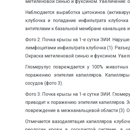
метиленовой синью и фуксином. Увеличение: об.
Наблюдается выработка цитокинов (активиру
клубочка и попадание инфильтрата клубочка
антителами к базальной мембране канальцев и
Фото 2: Почка крысы на 1-е сутки ЭИИ. Наруш
лимфоцитами инфильтрата клубочка (1). Разъед
Окраска метиленовой синью и фуксином. Увеличе
Гломерулус повреждается у 100% животных 
поражению эпителия капилляров. Капилляры
сосудов (фото 3).
Фото 3: Почка крысы на 1-е сутки ЭИИ. Гломе
приводит к поражению эпителия капилляров. З
повреждение в межканальцевой области (3). Ок
Отмечается вазодилятация капилляров клубочк
реологии крови в сосудистой системе, в ч