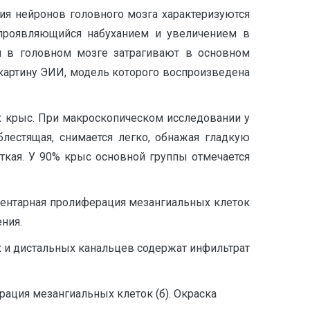
я нейронов головного мозга характеризуются
 проявляющийся набуханием и увеличением в
я в головном мозге затрагивают в основном
артину ЭИИ, модель которого воспроизведена
х крыс. При макроскопическом исследовании у
лестящая, снимается легко, обнажая гладкую
еткая. У 90% крыс основной группы отмечается
ментарная пролиферация мезангиальных клеток
ния.
 и дистальных канальцев содержат инфильтрат
ерация мезангиальных клеток (б). Окраска