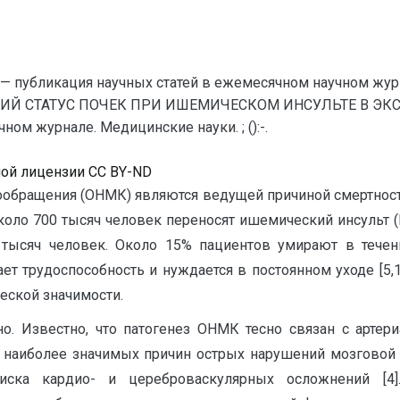
— публикация научных статей в ежемесячном научном жур
Й СТАТУС ПОЧЕК ПРИ ИШЕМИЧЕСКОМ ИНСУЛЬТЕ В ЭКСПЕ
ом журнале. Медицинские науки. ; ():-.
ной лицензии CC BY-ND
обращения (ОНМК) являются ведущей причиной смертност
оло 700 тысяч человек переносят ишемический инсульт (
 тысяч человек. Около 15% пациентов умирают в тече
т трудоспособность и нуждается в постоянном уходе [5,1
еской значимости.
но. Известно, что патогенез ОНМК тесно связан с артери
 наиболее значимых причин острых нарушений мозговой 
ска кардио- и цереброваскулярных осложнений [4]