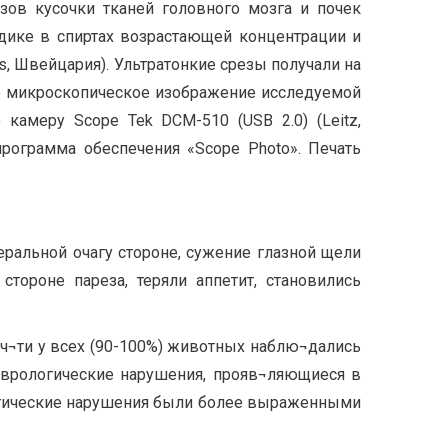
зов кусочки тканей головного мозга и почек
дике в спиртах возрастающей концентрации и
chs, Швейцария). Ультратонкие срезы получали на
е микроскопическое изображение исследуемой
камеру Scope Tek DCM-510 (USB 2.0) (Leitz,
рограмма обеспечения «Scope Photo». Печать
еральной очагу стороне, сужение глазной щели
стороне пареза, теряли аппетит, становились
оч¬ти у всех (90-100%) животных наблю¬дались
врологические нарушения, прояв¬ляющиеся в
огические нарушения были более выраженными