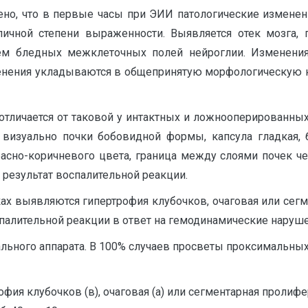
но, что в первые часы при ЭИИ патологические изменени
личной степени выраженности. Выявляется отек мозга,
ем бледных межклеточных полей нейроглии. Изменени
менения укладываются в общепринятую морфологическую к
отличается от таковой у интактных и ложнооперированны
зуально почки бобовидной формы, капсула гладкая, б
расно-коричневого цвета, граница между слоями почек ч
 результат воспалительной реакции.
ках выявляются гипертрофия клубочков, очаговая или сег
оспалительной реакции в ответ на гемодинамические наруше
льного аппарата. В 100% случаев просветы проксимальных
офия клубочков (в), очаговая (а) или сегментарная пролиф