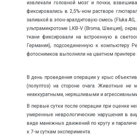
извлекали головной мозг и почки, взвешива
фиксировались в 2,5%-ном растворе глютара
заливкой в эпон-аралдитовую смесь (Fluka AG, A
ультрамикротоме LKB-V (Broma, Швеция), ок
ткани фиксировали на встроенную в светооп
Германия), подсоединенную к компьютеру Pe
фотоснимков выполняли на цветном принтере
В день проведения операции у крыс объективн
(полуптоз) на стороне очага. Животные не м
неаккуратными, неряшливыми и агрессивными
В первые сутки после операции при оценке не
умеренные неврологические нарушения в ви
виде манежных движений по кругу и паралич
к 7-м суткам эксперимента.