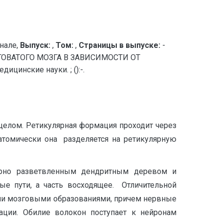
нале,
Выпуск:
,
Том:
,
Страницы в выпуске:
-
ВАТОГО МОЗГА В ЗАВИСИМОСТИ ОТ
цинские науки. ; ():-.
целом. Ретикулярная формация проходит через
атомически она разделяется на ретикулярную
ширно разветвленным дендритным деревом и
ые пути, а часть восходящее. Отличительной
гими мозговыми образованиями, причем нервные
ации. Обилие волокон поступает к нейронам