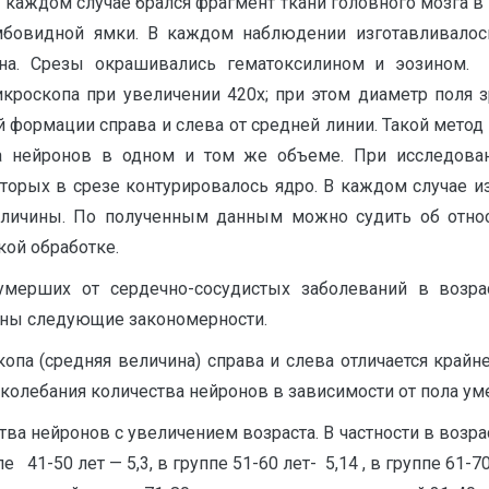
В каждом случае брался фрагмент ткани головного мозга в
бовидной ямки. В каждом наблюдении изготавливалос
она. Срезы окрашивались гематоксилином и эозином.
роскопа при увеличении 420х; при этом диаметр поля з
 формации справа и слева от средней линии. Такой метод 
а нейронов в одном и том же объеме. При исследова
торых в срезе контурировалось ядро. В каждом случае и
еличины. По полученным данным можно судить об относ
ой обработке.
умерших от сердечно-сосудистых заболеваний в возр
ены следующие закономерности.
опа (средняя величина) справа и слева отличается край
колебания количества нейронов в зависимости от пола ум
ва нейронов с увеличением возраста. В частности в возра
е 41-50 лет — 5,3, в группе 51-60 лет- 5,14 , в группе 61-70