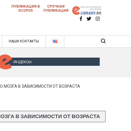
ПУБЛИКАЦИЯ В
СРОЧНАЯ
SCOPUS
ПУБЛИКАЦИЯ
 научных статей в ежемесячном научном
нале
ячном научном журнале
НАШИ КОНТАКТЫ
ИНДЕКСЫ
 МОЗГА В ЗАВИСИМОСТИ ОТ ВОЗРАСТА
ОЗГА В ЗАВИСИМОСТИ ОТ ВОЗРАСТА