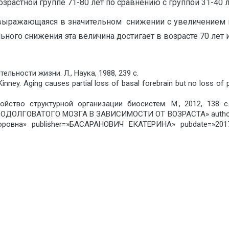
растной группе 71-80 лет по сравнению с группой 31-40 л
 выражающаяся в значительном снижении с увеличением в
ого снижения эта величина достигает в возрасте 70 лет и 
льности жизни. Л., Наука, 1988, 239 с.
Kinney. Aging causes partial loss of basal forebrain but no loss of 
ойство структурной организации биосистем. М., 2012, 13
ОЛГОВАТОГО МОЗГА В ЗАВИСИМОСТИ ОТ ВОЗРАСТА» author=»К
оровна» publisher=»БАСАРАНОВИЧ ЕКАТЕРИНА» pubdate=»20