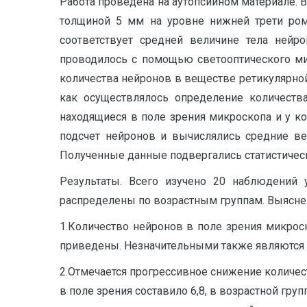
Работа проведена на аутопсийном материале. 
толщиной 5 мм на уровне нижней трети ром
соответствует средней величине тела нейр
проводилось с помощью светооптического мик
количества нейронов в веществе ретикулярной
как осуществлялось определение количеств
находящиеся в поле зрения микроскопа и у ко
подсчет нейронов и вычислялись средние в
Полученные данные подвергались статистическ
Результаты. Всего изучено 20 наблюдений 
распределены по возрастным группам. Выясн
1.Количество нейронов в поле зрения микроск
приведены. Незначительными также являются 
2.Отмечается прогрессивное снижение количест
в поле зрения составило 6,8, в возрастной групп