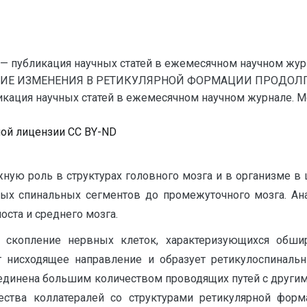
— публикация научных статей в ежемесячном научном жур
ИЕ ИЗМЕНЕНИЯ В РЕТИКУЛЯРНОЙ ФОРМАЦИИ ПРОДОЛГО
ация научных статей в ежемесячном научном журнале. Меди
ной лицензии CC BY-ND
ую роль в структурах головного мозга и в организме в 
ных спинальных сегментов до промежуточного мозга. Ан
ста и среднего мозга.
й скопление нервных клеток, характеризующихся об
 нисходящее направление и образует ретикулоспинальн
 соединена большим количеством проводящих путей с дру
ства коллатералей со структурами ретикулярной форм