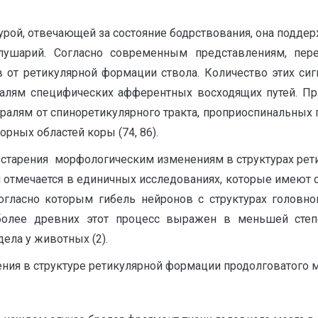
урой, отвечающей за состояние бодрствования, она подд
ушарий. Согласно современным представлениям, пер
 от ретикулярной формации ствола. Количество этих сиг
лям специфических афферентных восходящих путей. Пр
ералям от спиноретикулярного тракта, проприоспинальных
орных областей коры (74, 86).
старения морфологическим изменениям в структурах рет
 отмечается в единичных исследованиях, которые имеют о
согласно которым гибель нейронов с структурах головно
более древних этот процесс выражен в меньшей степе
ела у животных (2).
ния в структуре ретикулярной формации продолговатого мо