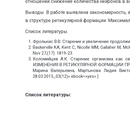
отношении снижение количества нейронов в воз
Выводы. В работе выявлена закономерность,
в структуре ретикулярной формации. Максимальн
Список литературы.
Фролькис В.В. Старение и увеличение продолжите
Baskerville KA, Kent C, Nicolle MM, Gallaher M, Mc
Nov 27;(17): 1819-23.
Коломийцев А.К. Старение организма как св
ИЗМЕНЕНИЯ В РЕТИКУЛЯРНОЙ ФОРМАЦИИ ПРОД
Марина Валерьевна, Мартынова Лидия Викт
28.03.2015_03(12)» ebook=»yes» ]
Список литературы: