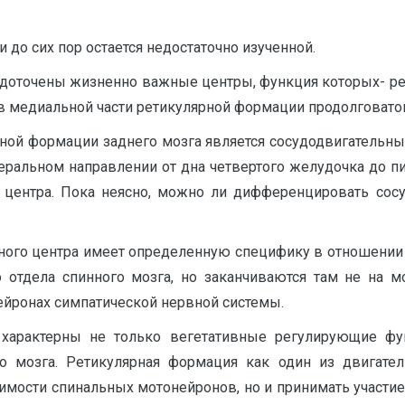
до сих пор остается недостаточно изученной.
едоточены жизненно важные центры, функция которых- р
 медиальной части ретикулярной формации продолговатог
ой формации заднего мозга является сосудодвигательны
теральном направлении от дна четвертого желудочка до п
 центра. Пока неясно, можно ли дифференцировать сос
ного центра имеет определенную специфику в отношении
 отдела спинного мозга, но заканчиваются там не на м
нейронах симпатической нервной системы.
характерны не только вегетативные регулирующие фун
го мозга. Ретикулярная формация как один из двигате
димости спинальных мотонейронов, но и принимать участи