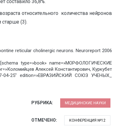
ет составило 36,8%.
озраста относительного количества нейронов
старше (3).
pontine reticular cholinergic neurons. Neuroreport 2006
8 с.[schema type=»book» name=»МОРФОЛОГИЧЕСКИЕ
оломийцев Алексей Константирович, Куркубет
17-04-25″ edition=»ЕВРАЗИЙСКИЙ СОЮЗ УЧЕНЫХ_
РУБРИКА:
МЕДИЦИНСКИЕ НАУКИ
ОТМЕЧЕНО:
КОНФЕРЕНЦИЯ №12