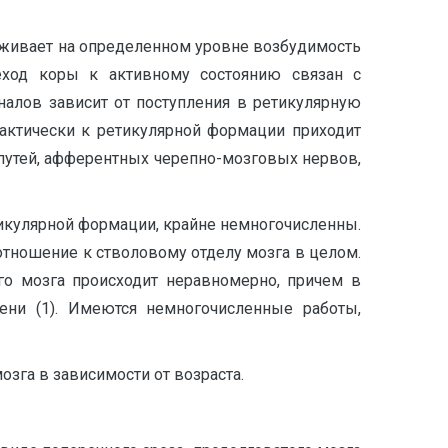
ерживает на определенном уровне возбудимость
еход коры к активному состоянию связан с
налов зависит от поступления в ретикулярную
актически к ретикулярной формации приходит
 путей, афферентных черепно-мозговых нервов,
икулярной формации, крайне немногочисленны.
тношение к стволовому отделу мозга в целом.
го мозга происходит неравномерно, причем в
ни (1). Имеются немногочисленные работы,
зга в зависимости от возраста.