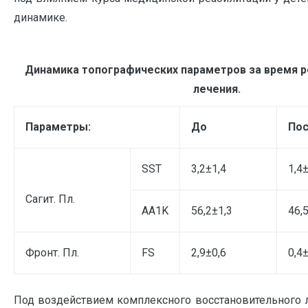
динамике.
Динамика топографических параметров за время 
лечения.
Параметры:
До
По
SST
3,2±1,4
1,4
Сагит. Пл.
AA1K
56,2±1,3
46,
Фронт. Пл.
FS
2,9±0,6
0,4
Под воздействием комплексного восстановительного 