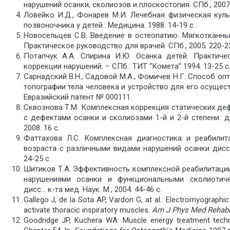
нарушений осанки, сколиозов и плоскостопия. СПб., 2007.
Ловейко И.Д., Фонарев М.И. Лечебная физическая куль
позвоночника у детей.: Медицина. 1988. 14-19 с.
Новосельцев С.В. Введение в остеопатию. Мягкотканны
Практическое руководство для врачей. СПб., 2005. 220-23
Потапчук А.А. Спирина И.Ю. Осанка детей. Практиче
коррекции нарушений. – СПб.: ТИТ “Комета” 1994. 13-25 с
Сарнадский В.Н., Садовой М.А., Фомичев Н.Г. Способ о
топографии тела человека и устройство для его осуществ
Евразийский патент № 000111.
Сквознова Т.М. Комплексная коррекция статических де
с дефектами осанки и сколиозами 1-й и 2-й степени: ди
2008. 16 с.
Фаттахова Л.С. Комплексная диагностика и реабилит
возраста с различными видами нарушений осанки дисс…
24-25 с.
Шитиков Т.А. Эффективность комплексной реабилитации
нарушениями осанки и функциональными сколиотич
дисс… к-та мед. Наук. М., 2004. 44-46 с.
Gallego J, de la Sota AP, Vardon G, at al.: Electromyographic
activate thoracic inspiratory muscles.
Am
J
Phys
Med
Rehabi
Goodridge JP, Kuchera WA: Muscle energy treatment techni