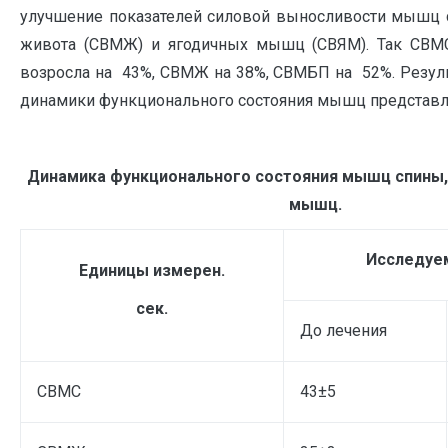
улучшение показателей силовой выносливости мышц
живота (СВМЖ) и ягодичных мышц (СВЯМ). Так СВМС
возросла на 43%, СВМЖ на 38%, СВМБП на 52%. Резул
динамики функционального состояния мышц представле
Динамика функционального состояния мышц спины,
мышц.
Исследуем
Единицы измерен.
сек.
До лечения
СВМС
43±5