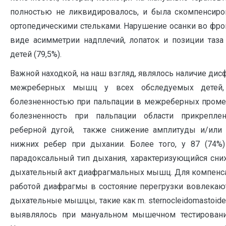
полностью не ликвидировалось, и была скомпенсир
ортопедическими стельками. Нарушение осанки во фро
виде асимметрии надплечий, лопаток и позиции таза
детей (79,5%).
Важной находкой, на наш взгляд, являлось наличие ди
межреберных мышц у всех обследуемых детей, 
болезненностью при пальпации в межреберных промеж
болезненность при пальпации области прикрепл
реберной дугой, также снижение амплитуды и/или 
нижних ребер при дыхании. Более того, у 87 (74%
парадоксальный тип дыхания, характеризующийся сн
дыхательный акт диафрагмальных мышц. Для компен
работой диафрагмы в состояние перегрузки вовлекаю
дыхательные мышцы, такие как m. sternocleidomastoideu
выявлялось при мануальном мышечном тестировании