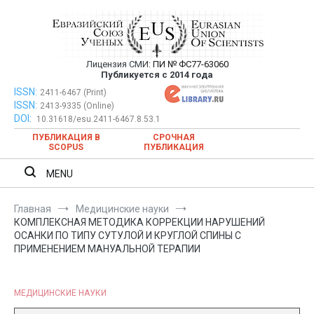
Перейти
к
содержимому
Лицензия СМИ:
ПИ № ФС77-63060
Евразийский Союз Ученых —
Публикуется с 2014 года
публикация научных статей в
ISSN:
Евразийский Союз Ученых — публикация научных статей в
2411-6467 (Print)
ISSN:
2413-9335 (Online)
ежемесячном научном журнале
ежемесячном научном журнале
DOI:
10.31618/esu.2411-6467.8.53.1
ПУБЛИКАЦИЯ В
СРОЧНАЯ
SCOPUS
ПУБЛИКАЦИЯ
MENU
Главная
Медицинские науки
КОМПЛЕКСНАЯ МЕТОДИКА КОРРЕКЦИИ НАРУШЕНИЙ
ОСАНКИ ПО ТИПУ СУТУЛОЙ И КРУГЛОЙ СПИНЫ С
ПРИМЕНЕНИЕМ МАНУАЛЬНОЙ ТЕРАПИИ
МЕДИЦИНСКИЕ НАУКИ