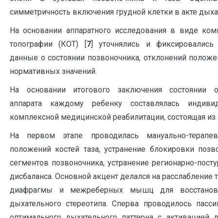
симметричность включения грудной клетки в акте дыха
На основании аппаратного исследования в виде ком
топографии (КОТ) [
7
] уточнялись и фиксировались
данные о состоянии позвоночника, отклонений положен
нормативных значений.
На основании итогового заключения состоянии оп
аппарата каждому ребенку составлялась индиви
комплексной медицинской реабилитации, состоящая из 
На первом этапе проводилась мануально-терапев
положений костей таза, устранение блокировки позв
сегментов позвоночника, устранение регионарно-пос
дисбаланса. Основной акцент делался на расслабление
диафрагмы и межреберных мышц для восстановл
дыхательного стереотипа. Сперва проводилось пасс
оптимального дыхательного паттерна с активацией