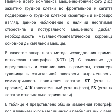
Наличие всего комплекса мышечно-тонического дис
зажатию грудной клетки во фронтальной и сагитта
поддержанию грудной клеткой характерный кифозир
взгляд, данное наблюдение о наличии неоптимал
стереотипа и постурального мышечного дисбал
необходимость мауально-терапевтической корре
основной дыхательной мышцы.
В качестве аппаратного метода исследования приме
оптическая топография (КОТ) [
7
]. С помощью дан
определялись и сравнивались параметры, характер
туловища в сагиттальной плоскости, выраженность
симметричность положения лопаток:
S
T
(угол нак
профиля),
A
1
K
(описательный угол кифоза),
FS
(угол н
лопаток относительно горизонтали).
В таблице 4 представлено общие изменения топогра
под влиянием курса медицинской реабилитации у дет