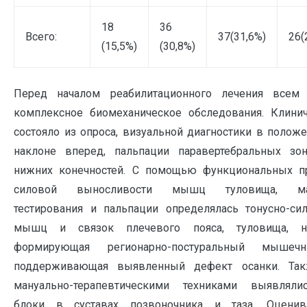
18
36
Всего:
37(31,6%)
26(
(15,5%)
(30,8%)
Перед началом реабилитационного лечения всем
комплексное биомеханическое обследования. Клини
состояло из опроса, визуальной диагностики в положе
наклоне вперед, пальпации паравертебральных зо
нижних конечностей. С помощью функциональных п
силовой выносливости мышц туловища, ман
тестирования и пальпации определялась тонусно-сил
мышц и связок плечевого пояса, туловища, ни
формирующая регионарно-постуральный мыше
поддерживающая выявленный дефект осанки. Так
мануально-терапевтическими техниками выявлял
блоки в суставах позвоночника и таза. Оценив