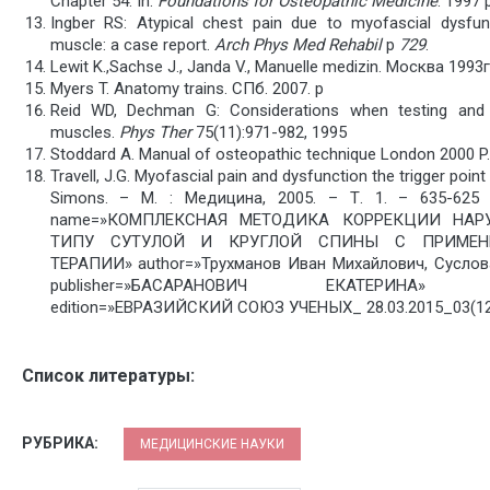
Chapter 54. In:
Foundations for Osteopathic Medicine
. 1997 
Ingber RS: Atypical chest pain due to myofascial dysfu
muscle: a case report.
Arch Phys Med Rehabil
p
729
.
Lewit K.,Sachse J., Janda V., Manuelle medizin. Москва 1993
Myers T. Anatomy trains. CПб. 2007. p
Reid WD, Dechman G: Considerations when testing and tr
muscles.
Phys Ther
75(11):971-982, 1995
Stoddard A. Manual of osteopathic technique London 2000 P.
Travell, J.G. Myofascial pain and dysfunction the trigger point 
Simons. – М. : Медицина, 2005. – Т. 1. – 635-625 
name=»КОМПЛЕКСНАЯ МЕТОДИКА КОРРЕКЦИИ НА
ТИПУ СУТУЛОЙ И КРУГЛОЙ СПИНЫ С ПРИМЕН
ТЕРАПИИ» author=»Трухманов Иван Михайлович, Суслов
publisher=»БАСАРАНОВИЧ ЕКАТЕРИНА» pubd
edition=»ЕВРАЗИЙСКИЙ СОЮЗ УЧЕНЫХ_ 28.03.2015_03(12)
Список литературы:
РУБРИКА:
МЕДИЦИНСКИЕ НАУКИ