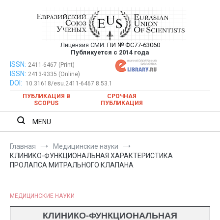
Перейти
к
содержимому
Лицензия СМИ:
ПИ № ФС77-63060
Евразийский Союз Ученых —
Публикуется с 2014 года
публикация научных статей в
ISSN:
Евразийский Союз Ученых — публикация научных статей в
2411-6467 (Print)
ISSN:
2413-9335 (Online)
ежемесячном научном журнале
ежемесячном научном журнале
DOI:
10.31618/esu.2411-6467.8.53.1
ПУБЛИКАЦИЯ В
СРОЧНАЯ
SCOPUS
ПУБЛИКАЦИЯ
MENU
Главная
Медицинские науки
КЛИНИКО-ФУНКЦИОНАЛЬНАЯ ХАРАКТЕРИСТИКА
ПРОЛАПСА МИТРАЛЬНОГО КЛАПАНА
МЕДИЦИНСКИЕ НАУКИ
КЛИНИКО-ФУНКЦИОНАЛЬНАЯ