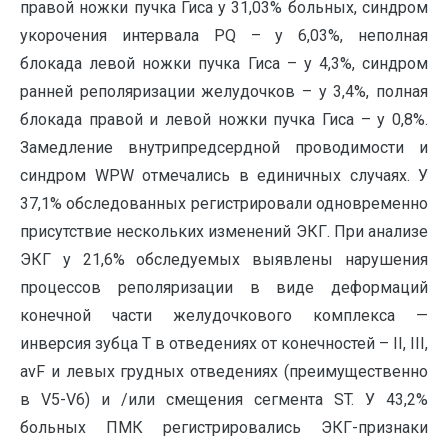
правой ножки пучка Гиса у 31,03% больных, синдром
укорочения интервала РQ – у 6,03%, неполная
блокада левой ножки пучка Гиса – у 4,3%, синдром
ранней реполяризации желудочков – у 3,4%, полная
блокада правой и левой ножки пучка Гиса – у 0,8%.
Замедление внутрипредсердной проводимости и
синдром WPW отмечались в единичных случаях. У
37,1% обследованных регистрировали одновременно
присутствие нескольких изменений ЭКГ. При анализе
ЭКГ у 21,6% обследуемых выявлены нарушения
процессов реполяризации в виде деформаций
конечной части желудочкового комплекса —
инверсия зубца Т в отведениях от конечностей – II, III,
avF и левых грудных отведениях (преимущественно
в V5-V6) и /или смещения сегмента ST. У 43,2%
больных ПМК регистрировались ЭКГ-признаки