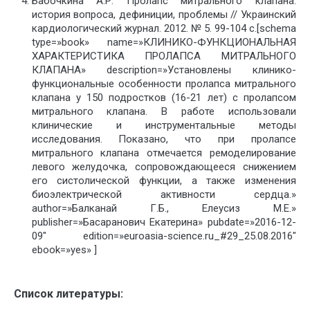
Бабочкина А.Р. Пролапс митрального клапана:
история вопроса, дефиниции, проблемы // Украинский
кардиологический журнал. 2012. № 5. 99-104 с.[schema
type=»book» name=»КЛИНИКО-ФУНКЦИОНАЛЬНАЯ
ХАРАКТЕРИСТИКА ПРОЛАПСА МИТРАЛЬНОГО
КЛАПАНА» description=»Установлены клинико-
функциональные особенности пролапса митрального
клапана у 150 подростков (16-21 лет) с пролапсом
митрального клапана. В работе использовали
клинические и инструментальные методы
исследования. Показано, что при пролапсе
митрального клапана отмечается ремоделирование
левого желудочка, сопровождающееся снижением
его систолической функции, а также изменения
биоэлектрической активности сердца.»
author=»Балканай Г.Б., Елеусиз М.Е.»
publisher=»Басаранович Екатерина» pubdate=»2016-12-
09″ edition=»euroasia-science.ru_#29_25.08.2016″
ebook=»yes» ]
Список литературы: