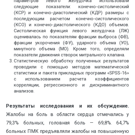
параметров левого желудочка использовали
следующие показатели: конечно-систолический
(КСР) и конечно-диастолический (КДР) размеры с
последующим расчетом конечно-систолического
(КСО) и конечно-диастолического (КДО) объемов.
Систолическая функция левого желудочка (ЛЖ)
оценивалась по показателям фракции выброса (ФВ),
фракции укорочения (ФУ), ударного объема (УО),
минутного объема (МО). Кроме того, определяли
показатели движения створок митрального клапана.
Статистическую обработку полученных результатов
проводили с помощью методов математической
статистики и пакета прикладных программ «SPSS-16»
с использованием расчета коэффициентов
корреляции, регрессионного и дискриминантного
анализов.
Результаты исследования и их обсуждение.
Жалобы на боль в области сердца отмечались у
79,3% больных, головная боль — 69,8%. 64,7%
больных ПМК предъявляли жалобы на повышенную