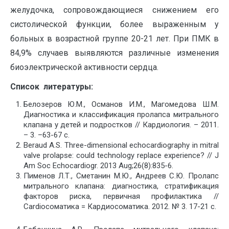
желудочка, сопровождающиеся снижением его
систолической функции, более выраженным у
больных в возрастной группе 20-21 лет. При ПМК в
84,9% случаев выявляются различные изменения
биоэлектрической активности сердца.
Список литературы:
Белозеров Ю.М., Османов И.М., Магомедова Ш.М.
Диагностика и классификация пролапса митрального
клапана у детей и подростков // Кардиология. – 2011.
– 3. –63-67 с.
Beraud A.S. Three-dimensional echocardiography in mitral
valve prolapse: could technology replace experience? // J
Am Soc Echocardiogr. 2013 Aug;26(8):835-6.
Пименов Л.Т., Сметанин М.Ю., Андреев С.Ю. Пролапс
митрального клапана: диагностика, стратификация
факторов риска, первичная профилактика //
Cardioсоматика = Кардиосоматика. 2012. № 3. 17-21 с.