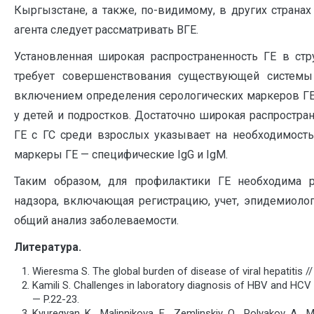
Кыргызстане, а также, по-видимому, в других странах
агента следует рассматривать ВГЕ.
Установленная широкая распространенность ГЕ в ст
требует совершенствования существующей системы
включением определения серологических маркеров ГЕ 
у детей и подростков. Достаточно широкая распростра
ГЕ с ГС среди взрослых указывает на необходимость
маркеры ГЕ — специфические IgG и IgM.
Таким образом, для профилактики ГЕ необходима р
надзора, включающая регистрацию, учет, эпидемиоло
общий анализ заболеваемости.
Литература
.
W
ieresma S. The global burden of disease of viral hepatitis //
Kamili S. Challenges in laboratory diagnosis of HBV and HCV i
— P.22-23.
Kyuregyan K., Malinnikova E., Zemlinskiy O., Polyakov A., 