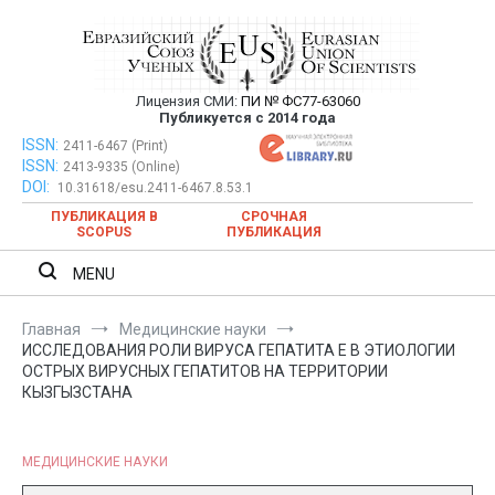
Перейти
к
содержимому
Лицензия СМИ:
ПИ № ФС77-63060
Евразийский Союз Ученых —
Публикуется с 2014 года
публикация научных статей в
ISSN:
Евразийский Союз Ученых — публикация научных статей в
2411-6467 (Print)
ISSN:
2413-9335 (Online)
ежемесячном научном журнале
ежемесячном научном журнале
DOI:
10.31618/esu.2411-6467.8.53.1
ПУБЛИКАЦИЯ В
СРОЧНАЯ
SCOPUS
ПУБЛИКАЦИЯ
MENU
Главная
Медицинские науки
ИССЛЕДОВАНИЯ РОЛИ ВИРУСА ГЕПАТИТА Е В ЭТИОЛОГИИ
ОСТРЫХ ВИРУСНЫХ ГЕПАТИТОВ НА ТЕРРИТОРИИ
КЫЗГЫЗСТАНА
МЕДИЦИНСКИЕ НАУКИ