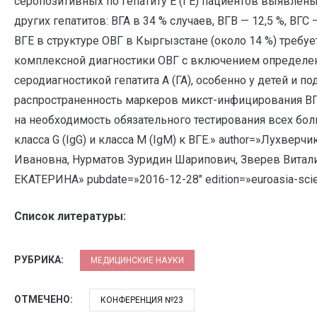
серопозитивных по гепатиту Е (ГЕ) пациентов выявле
других гепатитов: ВГА в 34 % случаев, ВГВ — 12,5 %, ВГ
ВГЕ в структуре ОВГ в Кыргызстане (около 14 %) тре
комплексной диагностики ОВГ с включением определен
серодиагностикой гепатита А (ГА), особенно у детей и п
распространенность маркеров микст-инфицирования ВГЕ
на необходимость обязательного тестирования всех б
класса G (IgG) и класса M (IgM) к ВГЕ.» author=»Лухве
Ивановна, Нурматов Зуридин Шарипович, Зверев Витал
ЕКАТЕРИНА» pubdate=»2016-12-28″ edition=»euroasia-scie
Список литературы:
РУБРИКА:
МЕДИЦИНСКИЕ НАУКИ
ОТМЕЧЕНО:
КОНФЕРЕНЦИЯ №23