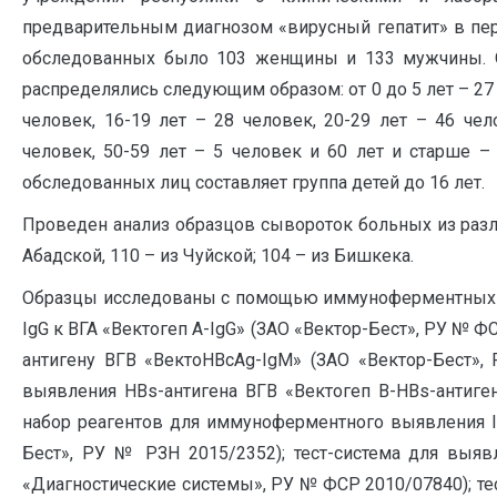
предварительным диагнозом «вирусный гепатит» в пери
обследованных было 103 женщины и 133 мужчины. 
распределялись следующим образом: от 0 до 5 лет – 27 ч
человек, 16-19 лет – 28 человек, 20-29 лет – 46 чел
человек, 50-59 лет – 5 человек и 60 лет и старше – 
обследованных лиц составляет группа детей до 16 лет.
Проведен анализ образцов сывороток больных из разл
Абадской, 110 – из Чуйской; 104 – из Бишкека.
Образцы исследованы с помощью иммуноферментных те
IgG к ВГА «Вектогеп А-IgG» (ЗАО «Вектор-Бест», РУ № ФС
антигену ВГВ «ВектоHBcAg-IgМ» (ЗАО «Вектор-Бест»,
выявления HBs-антигена ВГВ «Вектогеп B-HBs-антиге
набор реагентов для иммуноферментного выявления Ig
Бест», РУ № РЗН 2015/2352); тест-система для выя
«Диагностические системы», РУ № ФСР 2010/07840); те