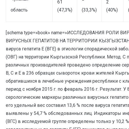
61
2
область
(47,3%)
(33,3%)
(40%)
[schema type=»book» name=»ИССЛЕДОВАНИЯ РОЛИ ВИ
ВИРУСНЫХ ГЕПАТИТОВ НА ТЕРРИТОРИИ КЫЗГЫЗСТАНА» d
вируса гепатита Е (ВГЕ) в этиологии спорадической з
(ОВГ) на территории Кыргызской Республики. Метод. 
различных производителей проведено определение сер
В, С и Е в 236 образцах сывороток крови жителей Кырг
обратившихся в лечебные учреждения республики с кл
период с ноября 2015 г. по февраль 2016 г. Результат.
серологические маркеры различных вирусных гепатитов
его удельный вес составил 13,6 % после вируса гепатит
выявлены у 54,7 % обследованных лиц. Индикаторы инф
(ВГС) в исследуемой группе определены только у 10,2 % 