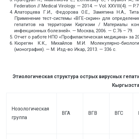
Federation // Medical Virology. — 2014. — Vol. XXVIII(4). — P.7
Алаторцева Г.И., Федорова О.Е., Замятина Н.А., Тита
Применение тест-системы «ВГЕ-скрин» для определения
гепатитов на территории Киргизии / Материалы ко
инфекционных болезней». — Москва, 2006. — С.76 – 79.
Отчет о работе НПО «Профилактическая медицина» за 2014 
Кюрегян К.К., Михайлов М.И. Молекулярно-биолог
(монография). — М. Изд-во Икар, 2013. — 336 с.
Этиологическая структура острых вирусных гепат
Кыргызст
Нозологическая
ВГА
ВГВ
ВГС
группа