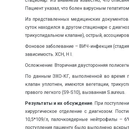
стационар. Из анамнеза известно, что описа
Пациент указал, что болен вирусным гепатитом
Из представленных медицинских документов па
суток находился в другом стационаре с диаг
трикуспидальном клапане), острый, ассоцииро
Фоновое заболевание – ВИЧ-инфекция (стадия т
зависимость. ХСН, H I.
Осложнение: Вторичная двусторонняя полисегм
По данным ЭХО-КГ, выполненной во время пр
клапан уплотнен, имеются вегетации, трику
правого легкого (S9-S10), вызванная S.aureus.
Результаты и их обсуждение
. При поступлен
хирургическое отделение с диагнозом: Пост
10,5*109/л, палочкоядерные нейтрофилы – 6
поступления пациенту было выполнено вскрыт