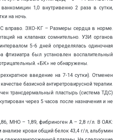
ванкомицин 1,0 внутривенно 2 раза в сутки,
тки на ночь.
ОС вправо. ЭХО-КГ – Размеры сердца в норме.
етаций на клапанах сомнительно. УЗИ органов
интервалом 5-6 дней определялась одиночная
ра фтизиатра был установлен воспалительный
 отрицательный. «БК» не обнаружены.
рехкратное введение на 7-14 сутки). Отменен
 качестве базисной антиретровирусной терапии.
ачен трансдермальный пластырь (система ТДС)
купирован через 5 часов после назначения и не
86, МНО – 1,89, фибриноген А – 2,8 г/л. В ОАК:
м анализе крови общий белок 43,4 г/л, альбумин
сы и свежезамороженной плазмы. На следующие