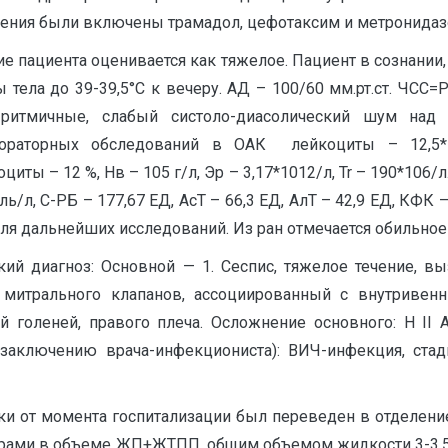
чения были включены трамадол, цефотаксим и метронидаз
ие пациента оценивается как тяжелое. Пациент в сознании,
тела до 39-39,5°С к вечеру. АД – 100/60 мм.рт.ст. ЧСС
 ритмичные, слабый систоло-диасолический шум на
бораторных обследований в ОАК лейкоциты – 12,5*
ы – 12 %, Нв – 105 г/л, Эр – 3,17*1012/л, Tr – 190*106/л.
/л, С-РБ – 177,67 ЕД, АсТ – 66,3 ЕД, АлТ – 42,9 ЕД, КФК – 
для дальнейших исследований. Из ран отмечается обильное
ий диагноз: Основной — 1. Сеспис, тяжелое течение, в
 митрального клапанов, ассоциированный с внутривенн
голеней, правого плеча. Осложнение основного: H II 
заключению врача-инфекциониста): ВИЧ-инфекция, стадия
тки от момента госпитализации был переведен в отделен
рами в объеме ЖП+ЖТПП, общим объемом жидкости 3-3,5 л/