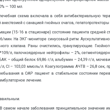
0% — 100 мл.
лечебная схема включала в себя антибактериальную тер
анестезией с санацией гнойных очагов, гепатопротекторы 
ации (15-16 в стационаре) состояние пациента средней ст
=86/мин. На ЭКГ-мониторе синусовый ритм. Аускультативн
ого клапана. Раны очистились, гранулирующие. Гнойног
2*109/л, палочкоядерные нейтрофилы – 2%, сегментоядер
. БАК – общий белок 69,86 г/л, альбумин – 24,39 г/л, моче
ь/л, Cl – 103,03 ммоль/л. Коагулограмма: АЧТВ – 26,8 сек,
 пребывания в ОАР пациент в стабильном состоянии пере
амбулаторное лечение.
равильным.
 В самом начале заболевания принципиальное значение и