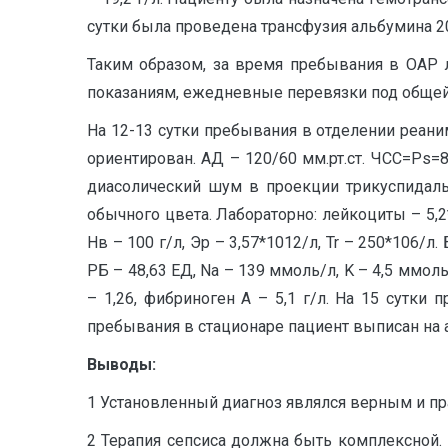
сутки была проведена трансфузия альбумина 2
Таким образом, за время пребывания в ОАР 
показаниям, ежедневные перевязки под общей 
На 12-13 сутки пребывания в отделении реаним
ориентирован. АД – 120/60 мм.рт.ст. ЧСС=Ps
диасолический шум в проекции трикуспидальн
обычного цвета. Лабораторно: лейкоциты – 5,
Нв – 100 г/л, Эр – 3,57*1012/л, Tr – 250*106/л
РБ – 48,63 ЕД, Na – 139 ммоль/л, K – 4,5 ммол
– 1,26, фибриноген А – 5,1 г/л. На 15 сутки
пребывания в стационаре пациент выписан на 
Выводы:
1 Установленный диагноз являлся верным и п
2 Терапия сепсиса должна быть комплексной.