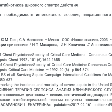
антибиотиков широкого спектра действия.
необходимость интенсивного лечения, направленного
Ю.М. Гаин, С.А. Алексеев. – Минск : ООО «Новое знание», 2003. – 
ии при сепсисе / Н.П. Макарова, И.Н. Коничева // Анестезиоло
e of Chest Physicians/Society of Crtical Care Medicine Consensus Co
epsis. Chest 1992 ; 101 (6);1644-1655.
e of Chest Physicians/Society of Crtical Care Medicine Consensus Co
psis. Critical Care Medicine. — 1992; 20 (6).- p.864-874.
rew BS et all. Surviving Sepsis Campaign: International Guidelines fo
580-637.
arking the incidence and mortality of severe sepsis in the United S
ЕНСИВНАЯ ТЕРАПИЯ СЕСПСИСА: АНАЛИЗ КЛИНИЧЕСКОГО СЛУЧАЯ
становленным диагнозом – сепсис, септический эндокардит. В
акже антибактериальной терапии получены положительные 
»БАСАРАНОВИЧ ЕКАТЕРИНА» pubdate=»2017-02-16″ edition=