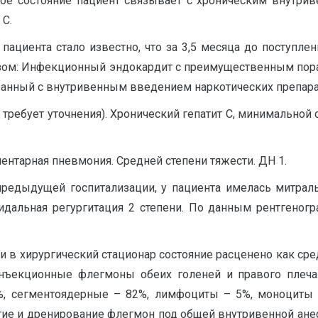
нное состояние пациент связывает с хроническим внутри
 С.
циента стало известно, что за 3,5 месяца до поступлен
нозом: Инфекционный эндокардит с преимущественным пор
ванный с внутривенным введением наркотических препарат
ребует уточнения). Хронический гепатит С, минимальной 
ентарная пневмония. Средней степени тяжести. ДН 1.
едыдущей госпитализации, у пациента имелась митральн
спидальная регургитация 2 степени. По данным рентгено
ии в хирургический стационар состояние расценено как ср
инъекционные флегмоны обеих голеней и правого плеч
%, сегментоядерные – 82%, лимфоциты – 5%, моноциты – 
ие и дренирование флегмон под общей внутривенной ане