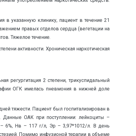
венным употреблением наркотических средств.
ия в указанную клинику, пациент в течение 21
ажением правых отделов сердца (вегетации на
ов. Тяжелое течение.
степени активности. Хроническая наркотическая
ая регургитация 2 степени, трикуспидальный
графии ОГК имелась пневмония в нижней доле
едней тяжести. Пациент был госпитализирован в
а. Данные ОАК при поступлении: лейкоциты –
6%, Нв – 117 г/л, Эр – 3,97*1012/л. В день
стезией. Помимо инфузионой терапии в объеме