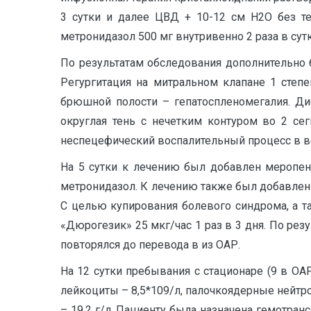
3 сутки и далее ЦВД + 10-12 см Н2О без те
метронидазол 500 мг внутривенно 2 раза в сутки
По результатам обследования дополнительно 
Регургитация на митральном клапане 1 степе
брюшной полости – гепатоспленомегалия. Ди
округлая тень с нечетким контуром во 2 се
неспецефический воспалительный процесс в ве
На 5 сутки к лечению был добавлен меропене
метронидазол. К лечению также был добавлен ф
С целью купирования болевого синдрома, а т
«Дюрогезик» 25 мкг/час 1 раз в 3 дня. По рез
повторялся до перевода в из ОАР.
На 12 сутки пребывания с стационаре (9 в ОАР)
лейкоциты – 8,5*109/л, палочкоядерные нейтроф
– 19,2 г/л. Пациенту была назначена гемотр