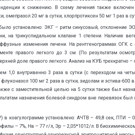
нденции к снижению. В схему лечения также включен 
, омепразол 20 мг в сутки, хлорпротиксен 50 мг 1 раз в су
было установлено: ЭКГ – ритм синусовый, отклонение Э
ни, на трикуспидальном клапане 1 степени. Наличие вег
ффузные изменения печени. На рентгенограммах ОГК с 
гменте правого легкого до 3 см. (По результатам осмот
рхней доле правого легкого. Анализ на КУБ трехкратно –
м 1,0 внутривенно 3 раза в сутки (с переходом на четы
луконазол 100 мг 2 раза в сутки, зидолам и эстива-600 в
акже с заместительной целью на 5 сутки также был назн
ультатам назначения болевой синдром вне перевязок был 
 в коагулограмме установлено: АЧТВ – 49,8 сек, ПТИ – 0,
илы – 7%, Нв – 77 г/л, Эр – 2,05*1012/л. В биохимическо
ансфузия одногруппной однорезусной эритроцитарной мас