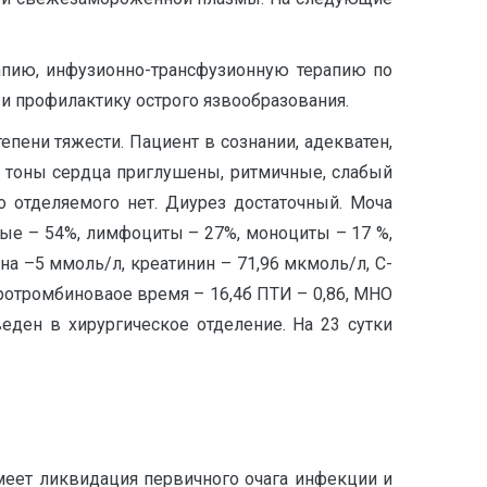
апию, инфузионно-трансфузионную терапию по
и профилактику острого язвообразования.
епени тяжести. Пациент в сознании, адекватен,
о тоны сердца приглушены, ритмичные, слабый
о отделяемого нет. Диурез достаточный. Моча
ные – 54%, лимфоциты – 27%, моноциты – 17 %,
вина –5 ммоль/л, креатинин – 71,96 мкмоль/л, С-
 протромбиноваое время – 16,4б ПТИ – 0,86, МНО
веден в хирургическое отделение. На 23 сутки
меет ликвидация первичного очага инфекции и