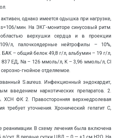
ол.
 активен, однако имеется одышка при нагрузке,
=Ps=106/мин. На ЭКГ-мониторе синусовый ритм.
д областью верхушки сердца и в проекции
109/л, палочкоядерные нейтрофилы – 10%,
 БАК – общий белок 49,8 г/л, альбумин – 19 г/л,
837 ЕД, Na – 126 ммоль/л, K – 3,96 ммоль/л, Cl
 серозно-гнойное отделяемое.
ызванный S.aureus. Инфекционный эндокардит,
ым введением наркотических препаратов. 2.
A. ХСН ФК 2. Правосторонняя верхнедролевая
 требует уточнения. Хронический гепатит С,
ие реанимации. В схему лечения была включена
сут. В первые сутки ЦВД – 0 — +1 см Н2О. На