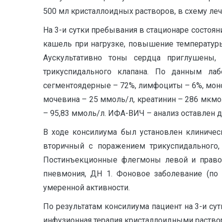
500 мл кристаллоидных растворов, в схему ле
На 3-и сутки пребывания в стационаре состоян
кашель при нагрузке, повышение температуры 
Аускультативно тоны сердца приглушены,
трикуспидального клапана. По данным ла
сегментоядерные – 72%, лимфоциты – 6%, моноцит
мочевина – 25 ммоль/л, креатинин – 286 мкмоль
– 95,83 ммоль/л. ИФА-ВИЧ – анализ оставлен 
В ходе консилиума был установлен клиническ
вторичный с поражением трикуспидального,
Постинъекционные флегмоны левой и правой 
пневмония, ДН 1. Фоновое заболевание (по 
умеренной активности.
По результатам консилиума пациент на 3-и су
инфузионная терапия кристаллоидными раство