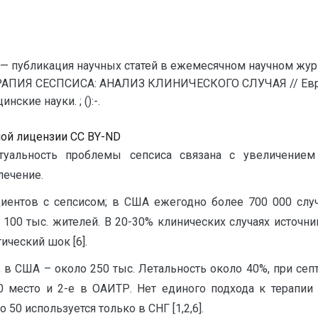
— публикация научных статей в ежемесячном научном жур
РАПИЯ СЕСПСИСА: АНАЛИЗ КЛИНИЧЕСКОГО СЛУЧАЯ // Евра
кие науки. ; ():-.
ной лицензии CC BY-ND
туальность проблемы сепсиса связана с увеличением
лечение.
ациентов с сепсисом; в США ежегодно более 700 000 слу
а 100 тыс. жителей. В 20-30% клинических случаях источн
ический шок [6].
, в США – около 250 тыс. Летальность около 40%, при сеп
 место и 2-е в ОАИТР. Нет единого подхода к терапии 
 50 используется только в СНГ [1,2,6].