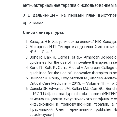
антибактериальная терапия с использованием 
3 В дальнейшем на первый план выступает 
организма.
Список литературы:
Завада, Н.В. Хирургический сепсис/ Н.В. Завада, 
Макарова, Н.П. Синдром эндогенной интоксикац
№ 6. – С. 4–8.
Bone R., Balk R., Cerra F. et al.// Amercan Colleg
quidelines for the use of innovative therapies in s
Bone R., Balk R., Cerra F. et al.// Amercan Colleg
quidelines for the use of innovative therapies in se
Dellinger R. Phillip, Levy Mitchell M., Rhodes And
Critical Care Medicine. – 2013. — Volume 41. — p. 
Gaieski DF, Edwards JM, Kallan MJ, Carr BG: Benchm
p.167-1174.[schema type=»book» name=»ИНТ
лечения пациента хирургического профиля с у
инфузионной и трансфузионной терапии, а т
Прасмыцкий Олег Терентьевич» publisher=
ebook=»yes» ]