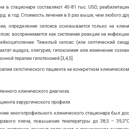
ом в стационаре составляют 40-81 тыс. USD, реабилитации
д. в год. Стоимость лечения в 6 раз выше, чем любого дру
, определение сепсиса основывается только на клинич
псис воспринимается как системная реакции на инфекцию
ейкоцитопении. Тяжелый сепсис (или септический синдро
актат-ацидоз, олигурия, гипоксемия или изменение созн
нной терапии гипотензией [3,4,5].
рапии сепстического пациента на конкретном клиническом
ленного клинического диагноза.
ациента хирургического профиля.
ение многопрофильного клинического стационара был дос
 правого плеча, повышение температуры до 38,5 – 39,3°