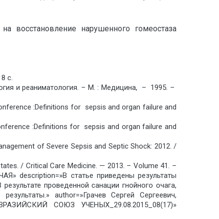
 на восстановление нарушенного гомеостаза
8 с.
гия и реаниматология. – М. : Медицина, – 1995. –
nference :Definitions for sepsis and organ failure and
nference :Definitions for sepsis and organ failure and
r Management of Severe Sepsis and Septic Shock: 2012. /
tates. / Critical Care Medicine. — 2013. – Volume 41. –
» description=»В статье приведены результаты
 результате проведенной санации гнойного очага,
результаты.» author=»Грачев Сергей Сергеевич,
»ЕВРАЗИЙСКИЙ СОЮЗ УЧЕНЫХ_29.08.2015_08(17)»