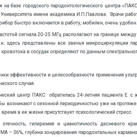
я на базе городского пародонтологического центра «ПАКС
Университета имени академика И.П.Павлова. Врачи рабо
рибор быстро включается в работу, мобилен, очень удобен.
частотой сигнала 20-25 МГц располагают на границе межд
т.к. здесь представлены все звенья микроциркуляции па
е кровотока в сосудах определяют по данным спектральног
нки эффективности и целесообразности применения ульт
еского случая.
ческий центр ПАКС обратилась 24-летняя пациента Е. с 
бы возникают с сезонной периодичностью уже на протяжени
 время в ее жизни присутствует психологический стресс.
я отечность, гиперемия и цианотичность десневого кр
MA – 36%, глубина зондирования пародонтальных карманов в об