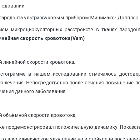
следовании
пародонта ультразвуковым прибором Минимакс- Допплер К
ием микроциркуляторных расстройств в тканях пародон
инейная скорость кровотока(Va
m
)
 линейной скорости кровотока.
истограмме в нашем исследовании отмечалось достове
я лечения. Непосредственно после лечения повышение пок
чения данного заболевания.
й объёмной скорости кровотока.
 же продемонстрировал положительную динамику. Показат
только клиническое улучшение но и стойкое возрастание