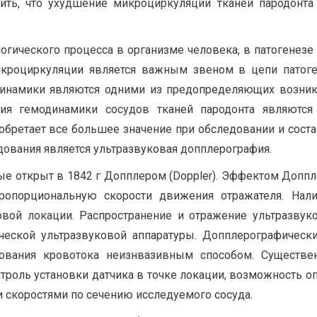
ить, что ухудшение микроциркуляции тканей пародонт
огического процесса в организме человека, в патогенезе
кроциркуляции является важным звеном в цепи патоген
намики являются одними из предопределяющих возникн
ия гемодинамики сосудов тканей пародонта являются
обретает все большее значение при обследовании и соста
вания является ультразвуковая допплерография.
е открыт в 1842 г Допплером (Doppler). Эффектом Допп
ропорциональную скорости движения отражателя. Нали
овой локации. Распространение и отражение ультразвук
еской ультразвуковой аппаратуры. Допплерографическ
ования кровотока неизнвазивным способом. Существ
троль установки датчика в точке локации, возможность о
и скоростями по сечению исследуемого сосуда.