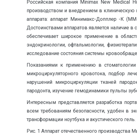
Российская компания Minimax New Medical H
производством и внедрением в клиническую 
аппарата: аппарат Минимакс-Допплер -К (ММ
Достоинствами аппаратов является наличие в со
обеспечивает широкое применение в области:
эндокринологии, офтальмологии, физиотерапи
исследование состояния системы кровообращен
Показаниями к применению в стоматологии 
микроциркуляторного кровотока, подбор леч
нарушений микроциркуляции тканей пародон
пародонта, изучение гемодинамики пульпы зуб
Интересным представляется разработка порт
всем требованиям безопасности, удобен в э
трансформации ноутбука и акустического гель.
Рис. 1 Аппарат отечественного производства 