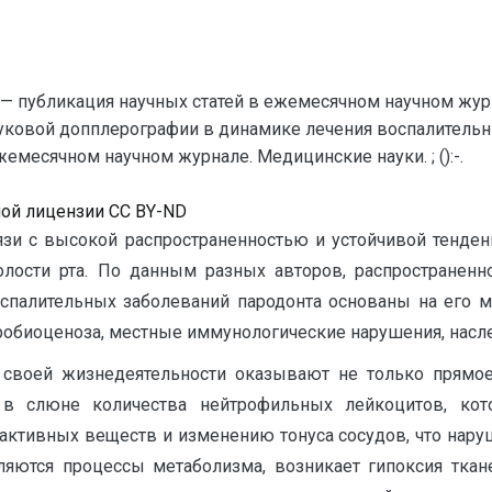
— публикация научных статей в ежемесячном научном жур
вуковой допплерографии в динамике лечения воспалительн
емесячном научном журнале. Медицинские науки. ; ():-.
ной лицензии CC BY-ND
вязи с высокой распространенностью и устойчивой тенде
лости рта. По данным разных авторов, распространенно
спалительных заболеваний пародонта основаны на его му
обиоценоза, местные иммунологические нарушения, насле
 своей жизнедеятельности оказывают не только прямое
 в слюне количества нейтрофильных лейкоцитов, ко
активных веществ и изменению тонуса сосудов, что наруш
яются процессы метаболизма, возникает гипоксия ткан