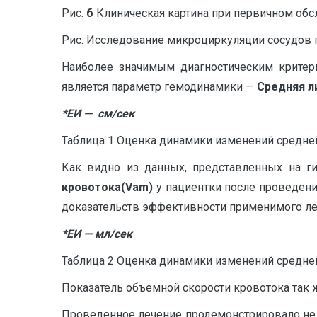
Рис.
б
Клиническая картина при первичном об
Рис. Исследование микроциркуляции сосудов 
Наиболее значимым диагностическим критер
является параметр гемодинамики —
Средняя л
*ЕИ —
см/сек
Таблица 1 Оценка динамики изменений средней
Как видно из данных, представленных на г
кровотока(Vam)
у пациентки после проведени
доказательств эффективности применимого ле
*ЕИ —
мл/сек
Таблица 2 Оценка динамики изменений средне
Показатель объемной скорости кровотока так
Проведенное лечение продемонстрировало не 