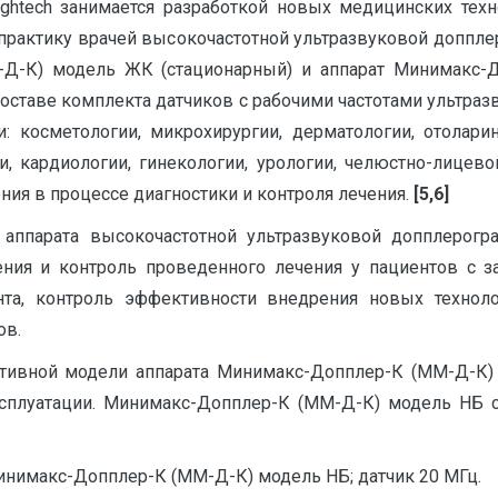
ightech занимается разработкой новых медицинских тех
практику врачей высокочастотной ультразвуковой доппле
-Д-К) модель ЖК (стационарный) и аппарат Минимакс-
ставе комплекта датчиков с рабочими частотами ультразвук
 косметологии, микрохирургии, дерматологии, отоларинг
и, кардиологии, гинекологии, урологии, челюстно-лицево
ия в процессе диагностики и контроля лечения.
[5,6]
аппарата высокочастотной ультразвуковой допплерогра
ения и контроль проведенного лечения у пациентов с 
та, контроль эффективности внедрения новых технол
ов.
ативной модели аппарата Минимакс-Допплер-К (ММ-Д-К) 
ксплуатации. Минимакс-Допплер-К (ММ-Д-К) модель НБ с
Минимакс-Допплер-К (ММ-Д-К) модель НБ; датчик 20 МГц.