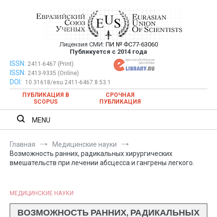
Перейти
к
содержимому
Лицензия СМИ:
ПИ № ФС77-63060
Евразийский Союз Ученых —
Публикуется с 2014 года
публикация научных статей в
ISSN:
Евразийский Союз Ученых — публикация научных статей в
2411-6467 (Print)
ISSN:
2413-9335 (Online)
ежемесячном научном журнале
ежемесячном научном журнале
DOI:
10.31618/esu.2411-6467.8.53.1
ПУБЛИКАЦИЯ В
СРОЧНАЯ
SCOPUS
ПУБЛИКАЦИЯ
MENU
Главная
Медицинские науки
Возможность ранних, радикальных хирургических
вмешательств при лечении абсцесса и гангрены легкого.
МЕДИЦИНСКИЕ НАУКИ
ВОЗМОЖНОСТЬ РАННИХ, РАДИКАЛЬНЫХ