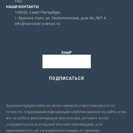
FAQ
НАШИ КОНТАКТЫ
198320, Санкт-Петербург,
г. Красное Село, ул. Геологическая, дом 44, ЛИТ А.
info@euroasia-science.ru
Email*
Администрация сайта не несет никакой ответственности за
точность содержания информации опубликованной на сайте, а так
же за любые рекомендации или мнения, которые могут
содержаться в исследовательских публикациях, и за
применимость её к конкретным лицам, по причине