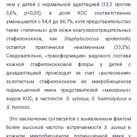
чем у детей с нормальной адаптацией (33,3 против
5,6%, p<0,05), а доля КОС соответственно
уменьшается с 94,4 до 66,7%, хотя представительство
таких «типичных» для кожи коагулазоотрицательных
стафилококков, как
Staphylococcus
epidermidis
,
остается практически неизменным (33,3%).
Следовательно, «трансформация» видового состава
кожной стафилококковой флоры у детей с
дезадаптацией происходит за счет «вытеснения»
золотистым стафилококком из микробиоценоза
подмышечной ямки представителей «минорных»
видов КОС, в частности
S
. xylosus
, S
. haemolyticus
и
S
. hominis
.
Это заключение согласуется с выявленным фактом
более высокой частоты встречаемости
S
. aureus
в
кожном микробиоценозе подмышечной ямки у