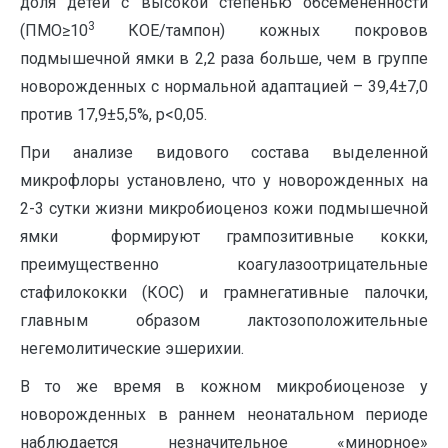
доля детей с высокой степенью обсемененности
3
(ПМО≥10
КОЕ/тампон) кожных покровов
подмышечной ямки в 2,2 раза больше, чем в группе
новорожденных с нормальной адаптацией – 39,4±7,0
против 17,9±5,5%, р<0,05.
При анализе видового состава выделенной
микрофлоры установлено, что у новорожденных на
2-3 сутки жизни микробиоценоз кожи подмышечной
ямки формируют грампозитивные кокки,
преимущественно коагулазоотрицательные
стафилококки (КОС) и грамнегативные палочки,
главным образом лактозоположительные
негемолитические эшерихии.
В то же время в кожном микробиоценозе у
новорожденных в раннем неонатальном периоде
наблюдается незначительное «минорное»