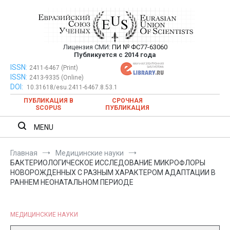
Перейти
к
содержимому
Лицензия СМИ:
ПИ № ФС77-63060
Евразийский Союз Ученых —
Публикуется с 2014 года
публикация научных статей в
ISSN:
Евразийский Союз Ученых — публикация научных статей в
2411-6467 (Print)
ISSN:
2413-9335 (Online)
ежемесячном научном журнале
ежемесячном научном журнале
DOI:
10.31618/esu.2411-6467.8.53.1
ПУБЛИКАЦИЯ В
СРОЧНАЯ
SCOPUS
ПУБЛИКАЦИЯ
MENU
Главная
Медицинские науки
БАКТЕРИОЛОГИЧЕСКОЕ ИССЛЕДОВАНИЕ МИКРОФЛОРЫ
НОВОРОЖДЕННЫХ С РАЗНЫМ ХАРАКТЕРОМ АДАПТАЦИИ В
РАННЕМ НЕОНАТАЛЬНОМ ПЕРИОДЕ
МЕДИЦИНСКИЕ НАУКИ