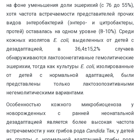
на фоне уменьшения доли эшерихий (с 76 до 55%),
хотя частота встречаемости представителей прочих
видов энтеробактерий (энтеро- и цитробактеры,
протей) оставалась на одном уровне (8-10%). Среди
кожных изолятов
E
. coli
, выделенных от детей с
дезадаптацией, в 36,4±15,2% случаев
обнаруживаются лактозонегативные гемолитические
эшерихии, тогда как культуры
E
. coli
, изолированные
от детей с нормальной адаптацией, были
представлены только лактозопозитивными
негемолитическими вариантами.
Особенностью кожного микробиоценоза у
новорожденных с ранней неонатальной
дезадаптацией является более высокая частота
встречаемости у них грибов рода
Candida
. Так, у детей
из группы с нормальной адаптацией грибы рода