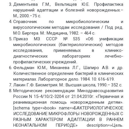
Дементьева Г.М., Вельтищев Ю.Е. Профилактика
нарушений адаптации и болезней новорожденных.–
М., 2000.–75 с.
Справочник по микробиологическим и
вирусологическим методам исследования / Под ред.
М.О. Биргера. М.: Медицина, 1982. – 464 с.
Приказ МЗ СССР №535 «Об унификации
микробиологических (бактериологических) методов
исследования, применяемых в клинико-
диагностических лабораториях лечебно-
профилактических учреждений.
Фельдман Ю.М., Миханева Л.Г., Шапиро А.В. и др.
Количественное определение бактерий в клинических
материалах. Лабораторное дело. 1984. 10: 616-619.
Лакин Г.Ф. Биометрия. М.: Высшая школа, 1990.– 352 с.
Методические рекомендации Минздравсоцразвития
России N 15-4/10/2-3204 от 21.04.2010г. «Первичная и
реанимационная помощь новорожденным детям».
[schema type=»book» name=»БАКТЕРИОЛОГИЧЕСКОЕ
ИССЛЕДОВАНИЕ МИКРОФЛОРЫ НОВОРОЖДЕННЫХ С
РАЗНЫМ ХАРАКТЕРОМ АДАПТАЦИИ В РАННЕМ
НЕОНАТАЛЬНОМ ПЕРИОДЕ» description=»Цель.