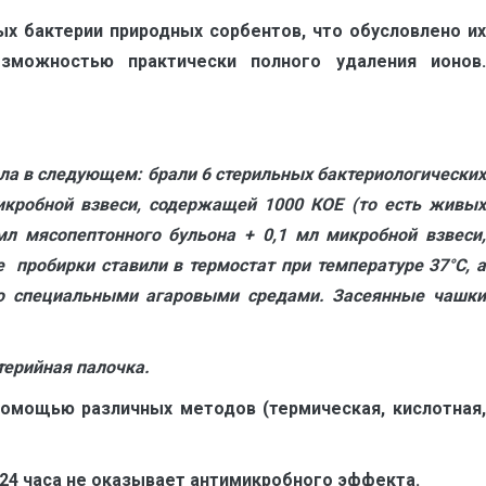
х бактерии природных сорбентов, что обусловлено их
зможностью практически полного удаления ионов.
ла в следующем: брали 6 стерильных бактериологически
микробной взвеси, содержащей 1000 КОЕ (то есть живы
л мясопептонного бульона + 0,1 мл микробной взвеси,
 пробирки ставили в термостат при температуре 37
°
С, 
 со специальными агаровыми средами
.
Засеянные чашк
нтерийная палочка.
омощью различных методов (термическая, кислотная,
 и 24 часа не оказывает антимикробного эффекта.