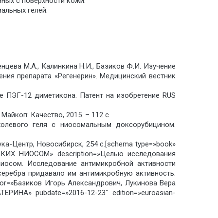
ных с поверхности кожи.
альных гелей.
женцева М.А., Калинкина Н.И., Базиков Ф.И. Изучение
ения препарата «Регенерин». Медицинский вестник
е ПЭГ-12 диметикона. Патент на изобретение RUS
Майкоп: Качество, 2015. – 112 с.
ухолевого геля с ниосомальным доксорубицином.
аука-Центр, Новосибирск, 254 с.[schema type=»book»
НИОСОМ» description=»Целью исследования
ниосом. Исследование антимикробной активности
еребра придавало им антимикробную активность.
or=»Базиков Игорь Александрович, Лукинова Вера
РИНА» pubdate=»2016-12-23″ edition=»euroasian-