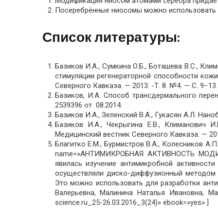
Модификация ниосом атомами серебра придает 
Посеребрённые ниосомы можно использовать 
Список литературы:
Базиков И.А., Сумкина О.Б., Боташева В.С., Кли
стимуляции регенераторной способности кожи
Северного Кавказа. — 2013. -Т. 8. №4. — С. 9−13.
Базиков, И.А. Способ трансдермального пере
2539396 от 08.2014.
Базиков И.А., Зеленский В.А., Гукасян А.Л. Нан
Базиков И.А., Чекрыгина Е.В., Климанович 
Медицинский вестник Северного Кавказа. — 2015
Благитко Е.М., Бурмистров В.А., Колесников А.
name=»АНТИМИКРОБНАЯ АКТИВНОСТЬ МОДИФ
явилась изучение антимикробной активности
осуществляли диско-диффузионный методом (
Это можно использовать для разработки анти
Валерьевна, Малинина Наталья Ивановна, Ма
science.ru_25-26.03.2016_3(24)» ebook=»yes» ]