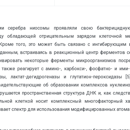
ми серебра ниосомы проявляли свою бактерицидную 
жду обладающей отрицательным зарядом клеточной м
Кроме того, это может быть связано с ингибирующим 
м данным, встраиваясь в реакционный центр ферментов с
ктивировать некоторые ферменты микроорганизмов пос
также реагирует с амино-, карбокси-, фосфатно- и ими
азы, лактат-дегидрогеназы и глутатион-пероксидазы 
видетельствующие об образовании комплексов нуклеин
арушается пространственная структура ДНК и, как следств
альной клеткой носит комплексный многофакторный ха
вает спектр для использования модифицированных атома