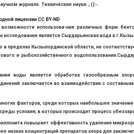
чном журнале. Технические науки. ; ():-.
одной лицензии CC BY-ND
 возможности использова-ния различных форм бент
м исследования является Сырдарьинская вода в г.Кызы
о в пределах Кызылординской обла­сти, не соответств
вого и рыбохозяйственного водополь­зования.Сырдар
ания воды является обработка газообразным хлор
динений заключается во взаимодействии с составными
многих факторов, среди которых наибольшее значение
среды условия, в которых происходит процесс обеззара
риллонита повышает эффективность удаления микроорг
е низких концентраций препаратов хлора для заключит