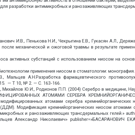
им антимикробную активность в отношении бактерий, выделен
для разработки антимикробных и ранозаживляющих трансдерм
манович И.В., Пенькова Н.И., Чекрыгина Е.В., Гукасян А.Л., Деря
 после механической и ожоговой травмы в результате примен
носа активных субстанций с использованием ниосом на основ
обиотехнологии применения ниосом в стоматологии: монография. 
И.В., Мальцев А.Н.Разработка фармацевтического противооп
. — Т 10, № 2. — С. 163-166.
П., Михайлов Ю.И., Родионов П.П. (2004) Серебро в медицине, Н
ИЦИРОВАННЫХ АТОМАМИ СЕРЕБРА КРЕМНИЙОРГАНИЧЕСКИХ 
 модифицированных атомами серебра кремнийорганических 
ДДМ). Модификация кремнийорганических ниосом атомами с
микробных и ранозаживляющих трансдермальных гелей.» auth
льцев Александр Николаевич» publisher=»БАСАРАНОВИЧ ЕКАТЕ