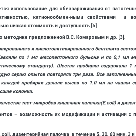
тся использование для обеззараживания от патогенны
ктивностью, катионообмен-ными свойствами и во
о низкая стоимость и доступность [5].
 методике предложенной В.С. Комаровым и др. [3].
вированного и кислотоактивированного бентонита состоя
бавляли по 1 мл мясопе
п
тонного бульона и по 0,1 мл 
тическому стандарту). Шестая пробирка содержала 1 м
дую серию опытов повторяли три раза. Все заполненные
из каждой пробирки делали высев по 1.0 мл на чашки
осшие колонии.
качестве тест-микробов кишечная палочка(Е.со
li
) и дизе
нтов – возможность их модификации и активации с п
оli, дизентерийная палочка в течение 5, 30, 60 мин, 3