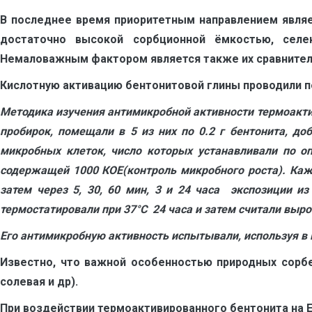
В последнее время приоритетным направлением являе
достаточно высокой сорбционной ёмкостью, селе
Немаловажным фактором является также их сравнительн
Кислотную активацию бентонитовой глины проводили по
Методика и
зучения антимикробной активности термоакти
пробирок, помещали в 5 из них по 0.2 г бентонита, до
микробных клеток, число которых устанавливали по оп
содержащей 1000 КОЕ(контроль микробного роста). Каж
затем через 5, 30, 60 мин, 3 и 24 часа экспозиции 
термостатировали при 37
°
С 24 часа и затем считали выр
Его антимикробную активность испытывали, используя в 
Известно, что важной особенностью природных сорбе
солевая и др).
При воздействии термоактивированного бентонита на Е.с