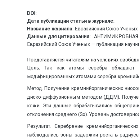
DOI:
Дата публикации статьи в журнале:
Название журнала:
Евразийский Союз Ученых 
Данные для цитирования:
. АНТИМИКРОБНА
Евразийский Союз Ученых — публикация научных
Представляется читателям на условиях свобод
Цель. Так как атомы серебра обладают 
модифицированных атомами серебра кремнийо
Метод. Получение кремнийорганических ниосом
диско-диффузионным методом (ДДМ). Получе
кожи. Эти данные обрабатывались общеприня
отклонения среднего (Sx). Уровень достовернос
Результат. Серебрение кремнийорганическ
наблюдались зоны задержки роста в радиусе 