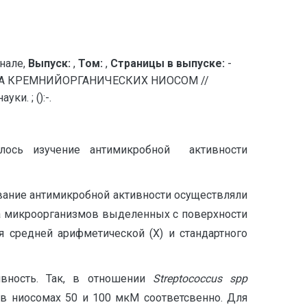
нале,
Выпуск:
,
Том:
,
Страницы в выпуске:
-
 КРЕМНИЙОРГАНИЧЕСКИХ НИОСОМ //
и. ; ():-.
лось изучение антимикробной активности
ование антимикробной активности осуществляли
 микроорганизмов выделенных с поверхности
 средней арифметической (Х) и стандартного
ивность. Так, в отношении
S
treptococcus
spp
 в ниосомах 50 и 100 мкМ соответсвенно. Для