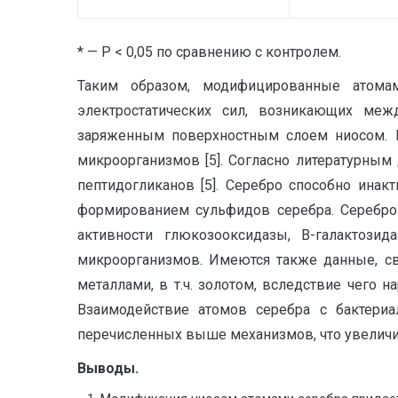
* — Р < 0,05 по сравнению с контролем.
Таким образом, модифицированные атома
электростатических сил, возникающих ме
заряженным поверхностным слоем ниосом. 
микроорганизмов [5]. Согласно литературны
пептидогликанов [5]. Серебро способно ина
формированием сульфидов серебра. Серебро 
активности глюкозооксидазы, В-галактозид
микроорганизмов. Имеются также данные, с
металлами, в т.ч. золотом, вследствие чего н
Взаимодействие атомов серебра с бактери
перечисленных выше механизмов, что увеличи
Выводы.