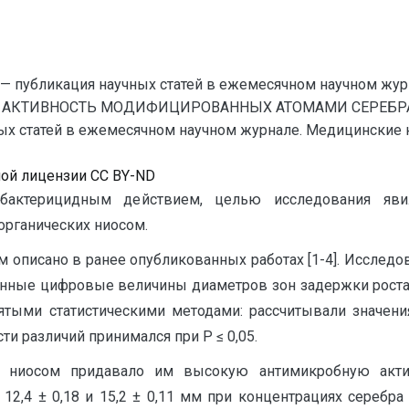
— публикация научных статей в ежемесячном научном жур
Я АКТИВНОСТЬ МОДИФИЦИРОВАННЫХ АТОМАМИ СЕРЕБРА
 статей в ежемесячном научном журнале. Медицинские наук
ной лицензии CC BY-ND
бактерицидным действием, целью исследования яви
рганических ниосом.
 описано в ранее опубликованных работах [1-4]. Исслед
нные цифровые величины диаметров зон задержки роста
тыми статистическими методами: рассчитывали значения
ти различий принимался при Р ≤ 0,05.
их ниосом придавало им высокую антимикробную акт
12,4 ± 0,18 и 15,2 ± 0,11 мм при концентрациях серебра