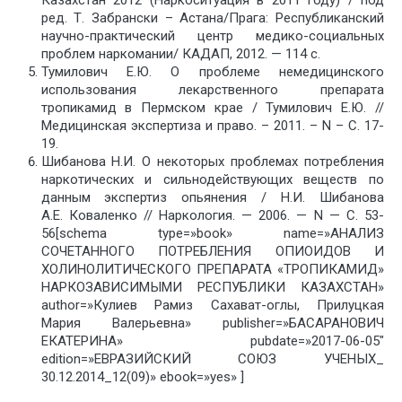
ред. Т. Забрански – Астана/Прага: Республиканский
научно-практический центр медико-социальных
проблем наркомании/ КАДАП, 2012. — 114 с.
Тумилович Е.Ю. О проблеме немедицинского
использования лекарственного препарата
тропикамид в Пермском крае / Тумилович Е.Ю. //
Медицинская экспертиза и право. – 2011. – N – С. 17-
19.
Шибанова Н.И. О некоторых проблемах потребления
наркотических и сильнодействующих веществ по
данным экспертиз опьянения / Н.И. Шибанова
А.Е. Коваленко // Наркология. — 2006. — N — С. 53-
56[schema type=»book» name=»АНАЛИЗ
СОЧЕТАННОГО ПОТРЕБЛЕНИЯ ОПИОИДОВ И
ХОЛИНОЛИТИЧЕСКОГО ПРЕПАРАТА «ТРОПИКАМИД»
НАРКОЗАВИСИМЫМИ РЕСПУБЛИКИ КАЗАХСТАН»
author=»Кулиев Рамиз Сахават-оглы, Прилуцкая
Мария Валерьевна» publisher=»БАСАРАНОВИЧ
ЕКАТЕРИНА» pubdate=»2017-06-05″
edition=»ЕВРАЗИЙСКИЙ СОЮЗ УЧЕНЫХ_
30.12.2014_12(09)» ebook=»yes» ]