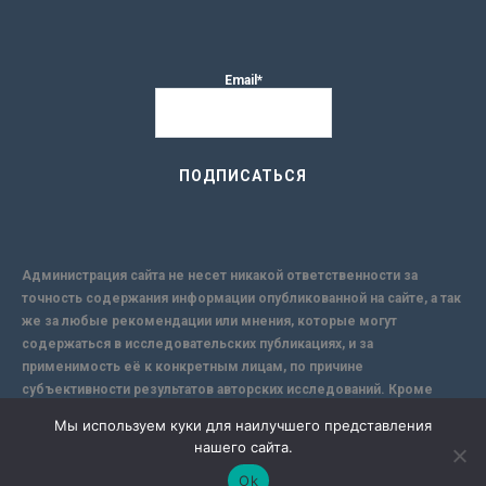
Email*
Администрация сайта не несет никакой ответственности за
точность содержания информации опубликованной на сайте, а так
же за любые рекомендации или мнения, которые могут
содержаться в исследовательских публикациях, и за
применимость её к конкретным лицам, по причине
субъективности результатов авторских исследований. Кроме
того, поскольку интернет не обеспечивает в полной мере
Мы используем куки для наилучшего представления
надежной защиты информации, Сайт не несет ответственности за
нашего сайта.
информацию, присылаемую через интернет.
Ok