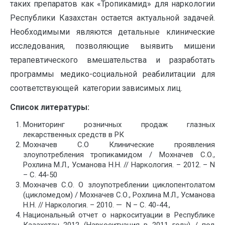
таких препаратов как «Тропикамид» для наркологии
Республики Казахстан остается актуальной задачей.
Необходимыми являются детальные клинические
исследования, позволяющие выявить мишени
терапевтического вмешательства и разработать
программы медико-социальной реабилитации для
соответствующей категории зависимых лиц.
Список литературы
:
Мониторинг розничных продаж глазных
лекарственных средств в РК
Мохначев С.О Клинические проявления
злоупотребления тропикамидом / Мохначев С.О.,
Рохлина М.Л., Усманова Н.Н. // Наркология. – 2012. – N
– С. 44-50
Мохначев С.О. О злоупотреблении циклопентолатом
(цикломедом) / Мохначев С.О., Рохлина М.Л., Усманова
Н.Н. // Наркология. – 2010. — N – С. 40-44.,
Национальный отчет о наркоситуации в Республике
Казахстан 2012 (Наркоситуация в 2011 году) / под