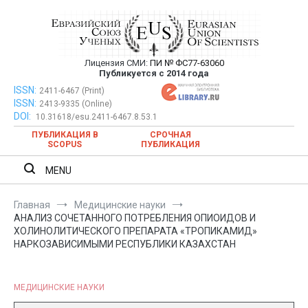
Перейти
к
содержимому
Лицензия СМИ:
ПИ № ФС77-63060
Евразийский Союз Ученых —
Публикуется с 2014 года
публикация научных статей в
ISSN:
Евразийский Союз Ученых — публикация научных статей в
2411-6467 (Print)
ISSN:
2413-9335 (Online)
ежемесячном научном журнале
ежемесячном научном журнале
DOI:
10.31618/esu.2411-6467.8.53.1
ПУБЛИКАЦИЯ В
СРОЧНАЯ
SCOPUS
ПУБЛИКАЦИЯ
MENU
Главная
Медицинские науки
АНАЛИЗ СОЧЕТАННОГО ПОТРЕБЛЕНИЯ ОПИОИДОВ И
ХОЛИНОЛИТИЧЕСКОГО ПРЕПАРАТА «ТРОПИКАМИД»
НАРКОЗАВИСИМЫМИ РЕСПУБЛИКИ КАЗАХСТАН
МЕДИЦИНСКИЕ НАУКИ