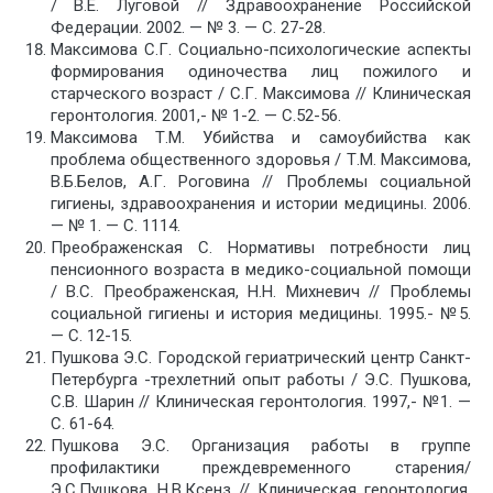
/ В.Е. Луговой // Здравоохранение Российской
Федерации. 2002. — № 3. — С. 27-28.
Максимова С.Г. Социально-психологические аспекты
формирования одиночества лиц пожилого и
старческого возраст / С.Г. Максимова // Клиническая
геронтология. 2001,- № 1-2. — С.52-56.
Максимова Т.М. Убийства и самоубийства как
проблема общественного здоровья / Т.М. Максимова,
В.Б.Белов, А.Г. Роговина // Проблемы социальной
гигиены, здравоохранения и истории медицины. 2006.
— № 1. — С. 1114.
Преображенская C. Нормативы потребности лиц
пенсионного возраста в медико-социальной помощи
/ В.С. Преображенская, Н.Н. Михневич // Проблемы
социальной гигиены и история медицины. 1995.- №5.
— С. 12-15.
Пушкова Э.С. Городской гериатрический центр Санкт-
Петербурга -трехлетний опыт работы / Э.С. Пушкова,
С.В. Шарин // Клиническая геронтология. 1997,- №1. —
С. 61-64.
Пушкова Э.С. Организация работы в группе
профилактики преждевременного старения/
Э.С.Пушкова, Н.В.Ксенз // Клиническая геронтология.