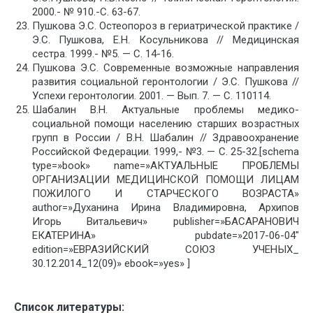
2000.- № 910.-С. 63-67.
Пушкова Э.С. Остеопороз в гериатрической практике /
Э.С. Пушкова, Е.Н. Косульникова // Медицинская
сестра. 1999.- №5. — С. 14-16.
Пушкова Э.С. Современные возможные направления
развития социальной геронтологии / Э.С. Пушкова //
Успехи геронтологии. 2001. — Вып. 7. — С. 110114.
Шабалин В.Н. Актуальные проблемы медико-
социальной помощи населению старших возрастных
групп в России / В.Н. Шабалин // Здравоохранение
Российской Федерации. 1999,- №3. — С. 25-32.[schema
type=»book» name=»АКТУАЛЬНЫЕ ПРОБЛЕМЫ
ОРГАНИЗАЦИИ МЕДИЦИНСКОЙ ПОМОЩИ ЛИЦАМ
ПОЖИЛОГО И СТАРЧЕСКОГО ВОЗРАСТА»
author=»Духанина Ирина Владимировна, Архипов
Игорь Витальевич» publisher=»БАСАРАНОВИЧ
ЕКАТЕРИНА» pubdate=»2017-06-04″
edition=»ЕВРАЗИЙСКИЙ СОЮЗ УЧЕНЫХ_
30.12.2014_12(09)» ebook=»yes» ]
Список литературы: