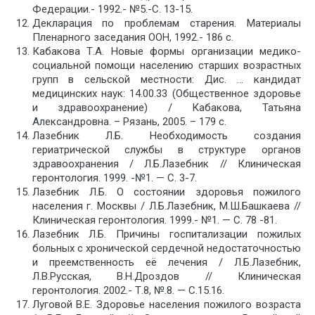
Федерации.- 1992.- №5.-С. 13-15.
Декларация по проблемам старения. Материалы
Пленарного заседания ООН, 1992.- 186 с.
Кабакова Т.А. Новые формы организации медико-
социальной помощи населению старших возрастных
групп в сельской местности: Дис. … кандидат
медицинских наук: 14.00.33 (Общественное здоровье
и здравоохранение) / Кабакова, Татьяна
Александровна. – Рязань, 2005. – 179 с.
Лазебник Л.Б. Необходимость создания
гериатрической службы в структуре органов
здравоохранения / Л.Б.Лазебник // Клиническая
геронтология. 1999. -№1. — С. 3-7.
Лазебник Л.Б. О состоянии здоровья пожилого
населения г. Москвы / Л.Б.Лазебник, М.Ш.Башкаева //
Клиническая геронтология. 1999.- №1. — С. 78 -81.
Лазебник Л.Б. Причины госпитализации пожилых
больных с хронической сердечной недостаточностью
и преемственность её лечения / Л.Б.Лазебник,
Л.В.Русская, В.Н.Дроздов // Клиническая
геронтология. 2002.- Т.8, №.8. — С.15.16.
Луговой В.Е. Здоровье населения пожилого возраста