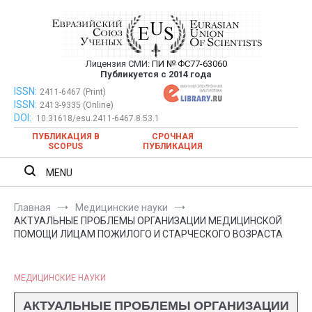
Перейти
к
содержимому
Лицензия СМИ:
ПИ № ФС77-63060
Евразийский Союз Ученых —
Публикуется с 2014 года
публикация научных статей в
ISSN:
Евразийский Союз Ученых — публикация научных статей в
2411-6467 (Print)
ISSN:
2413-9335 (Online)
ежемесячном научном журнале
ежемесячном научном журнале
DOI:
10.31618/esu.2411-6467.8.53.1
ПУБЛИКАЦИЯ В
СРОЧНАЯ
SCOPUS
ПУБЛИКАЦИЯ
MENU
Главная
Медицинские науки
АКТУАЛЬНЫЕ ПРОБЛЕМЫ ОРГАНИЗАЦИИ МЕДИЦИНСКОЙ
ПОМОЩИ ЛИЦАМ ПОЖИЛОГО И СТАРЧЕСКОГО ВОЗРАСТА
МЕДИЦИНСКИЕ НАУКИ
АКТУАЛЬНЫЕ ПРОБЛЕМЫ ОРГАНИЗАЦИИ