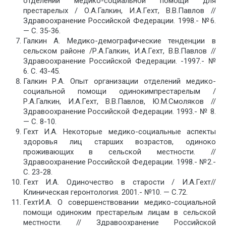
отделении медико-социальной помощи для
престарелых / О.А.Галкин, И.А.Гехт, В.В.Павлов //
Здравоохранение Российской Федерации. 1998.- №6.
— С. 35-36.
Галкин A. Медико-демографические тенденции в
сельском районе /Р.А.Галкин, И.А.Гехт, В.В.Павлов //
Здравоохранение Российской Федерации. -1997.- №
6. С. 43-45.
Галкин Р.А. Опыт организации отделений медико-
социальной помощи одинокимпрестарелым /
Р.А.Галкин, И.А.Гехт, В.В.Павлов, Ю.М.Смоляков //
Здравоохранение Российской Федерации. 1993.- № 8.
— С. 8-10.
Гехт И.А. Некоторые медико-социальные аспекты
здоровья лиц старших возрастов, одиноко
проживающих в сельской местности. //
Здравоохранение Российской Федерации. 1998.- №2.-
С. 23-28.
Гехт И.А. Одиночество в старости / И.А.Гехт//
Клиническая геронтология. 2001.- №10. — С.72.
ГехтИ.А. О совершенствовании медико-социальной
помощи одиноким престарелым лицам в сельской
местности. // Здравоохранение Российской