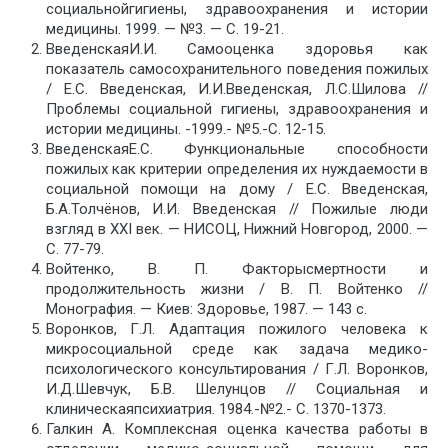
социальнойгигиены, здравоохранения и истории
медицины. 1999. — №3. — С. 19-21.
ВведенскаяИ.И. Самооценка здоровья как
показатель самосохранительного поведения пожилых
/ Е.С. Введенская, И.И.Введенская, Л.С.Шилова //
Проблемы социальной гигиены, здравоохранения и
истории медицины. -1999.- №5.-С. 12-15.
ВведенскаяЕ.С. Функциональные способности
пожилых как критерии определения их нуждаемости в
социальной помощи на дому / Е.С. Введенская,
Б.А.Толчёнов, И.И. Введенская // Пожилые люди
взгляд в XXI век. — НИСОЦ, Нижний Новгород, 2000. —
С. 77-79.
Войтенко, В. П. Факторысмертности и
продолжительность жизни / В. П. Войтенко //
Монография. — Киев: Здоровье, 1987. — 143 с.
Воронков, Г.Л. Адаптация пожилого человека к
микросоциальной среде как задача медико-
психологического консультирования / Г.Л. Воронков,
И.Д.Шевчук, Б.В. Шелунцов // Социальная и
клиническаяпсихиатрия. 1984.-№2.- С. 1370-1373.
Галкин A. Комплексная оценка качества работы в