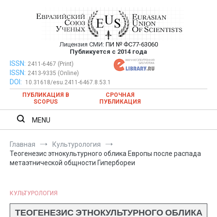
Перейти
к
содержимому
Лицензия СМИ:
ПИ № ФС77-63060
Евразийский Союз Ученых —
Публикуется с 2014 года
публикация научных статей в
ISSN:
Евразийский Союз Ученых — публикация научных статей в
2411-6467 (Print)
ISSN:
2413-9335 (Online)
ежемесячном научном журнале
ежемесячном научном журнале
DOI:
10.31618/esu.2411-6467.8.53.1
ПУБЛИКАЦИЯ В
СРОЧНАЯ
SCOPUS
ПУБЛИКАЦИЯ
MENU
Главная
Культурология
Теогенезис этнокультурного облика Европы после распада
метаэтнической общности Гипербореи
КУЛЬТУРОЛОГИЯ
ТЕОГЕНЕЗИС ЭТНОКУЛЬТУРНОГО ОБЛИКА