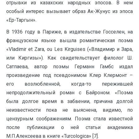
отрывки из казахских народных эпосов. В нем
особый интерес вызывает образ Ак-Жунус из эпоса
«Ер-Таргын».
В 1936 году в Париже, в издательстве Госселен, на
французском языке вышла романтическая поэма
«Vladimir et Zara, ou Les Kirguises («Владимир и Зара,
или Киргизы»). Как свидетельствует филолог Ш.
Сатпаева, автор поэмы Германн Гамбс издал
произведение под псевдонимом Клер Клермонт –
его возлюбленной, когда-то пережившей
непродолжительный роман с Байроном. «Поэма
была долгое время в забвении, причина долгой
неизвестности пока не выяснена, видимо, по
цензурным соображениям. Поэма стала известной
после публикации о ней статьи академика
М.П.Алексеева в книге «Turcologica» [7].