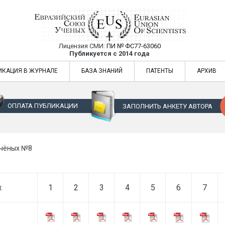
Лицензия СМИ:
ПИ № ФС77-63060
Евразийский Союз Ученых — публикация
Публикуется с 2014 года
жур
Евразийский Союз Ученых — публикация научных статей в ежемес
ИКАЦИЯ В ЖУРНАЛЕ
БАЗА ЗНАНИЙ
ПАТЕНТЫ
АРХИВ
ОПЛАТА ПУБЛИКАЦИИ
ЗАПОЛНИТЬ АНКЕТУ АВТОРА
Учёных №8
:
1
2
3
4
5
6
7