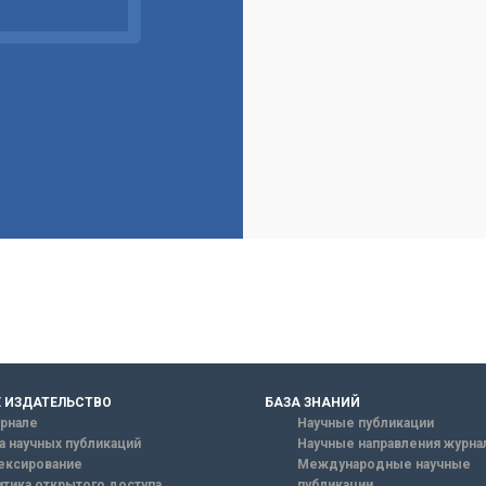
 ИЗДАТЕЛЬСТВО
БАЗА ЗНАНИЙ
рнале
Научные публикации
а научных публикаций
Научные направления журна
ексирование
Международные научные
тика открытого доступа
публикации