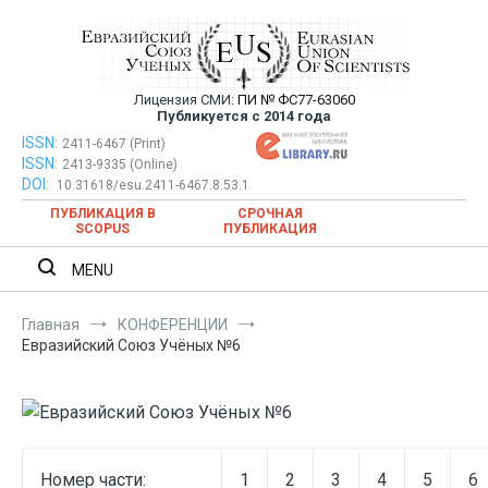
Перейти
к
содержимому
Лицензия СМИ:
ПИ № ФС77-63060
Евразийский Союз Ученых —
Публикуется с 2014 года
публикация научных статей в
ISSN:
Евразийский Союз Ученых — публикация научных статей в
2411-6467 (Print)
ISSN:
2413-9335 (Online)
ежемесячном научном журнале
ежемесячном научном журнале
DOI:
10.31618/esu.2411-6467.8.53.1
ПУБЛИКАЦИЯ В
СРОЧНАЯ
SCOPUS
ПУБЛИКАЦИЯ
MENU
Главная
КОНФЕРЕНЦИИ
Евразийский Союз Учёных №6
Номер части:
1
2
3
4
5
6