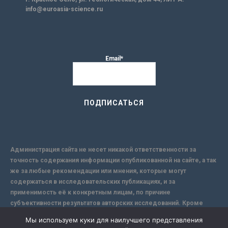
info@euroasia-science.ru
Email*
Администрация сайта не несет никакой ответственности за
точность содержания информации опубликованной на сайте, а так
же за любые рекомендации или мнения, которые могут
содержаться в исследовательских публикациях, и за
применимость её к конкретным лицам, по причине
субъективности результатов авторских исследований. Кроме
того, поскольку интернет не обеспечивает в полной мере
Мы используем куки для наилучшего представления
надежной защиты информации, Сайт не несет ответственности за