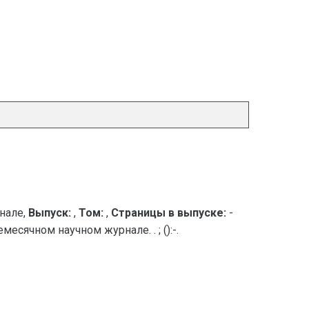
нале,
Выпуск:
,
Том:
,
Страницы в выпуске:
-
есячном научном журнале. . ; ():-.