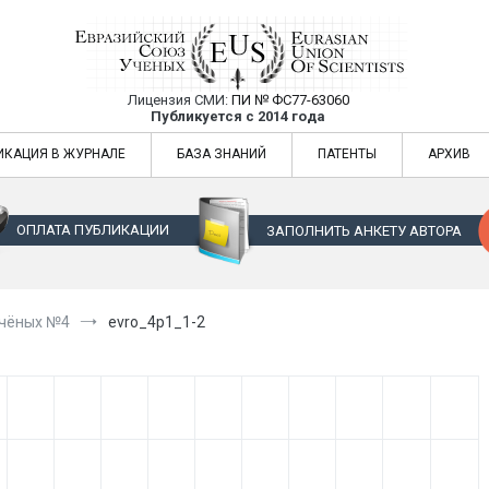
Лицензия СМИ:
ПИ № ФС77-63060
Евразийский Союз Ученых — публикация
Публикуется с 2014 года
жур
Евразийский Союз Ученых — публикация научных статей в ежемес
ИКАЦИЯ В ЖУРНАЛЕ
БАЗА ЗНАНИЙ
ПАТЕНТЫ
АРХИВ
ОПЛАТА ПУБЛИКАЦИИ
ЗАПОЛНИТЬ АНКЕТУ АВТОРА
Учёных №4
evro_4p1_1-2