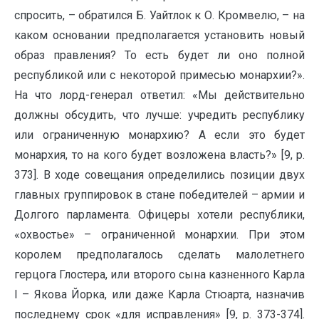
спросить, – обратился Б. Уайтлок к О. Кромвелю, – на
каком основании предполагается установить новый
образ правления? То есть будет ли оно полной
республикой или с некоторой примесью монархии?».
На что лорд-генерал ответил: «Мы действительно
должны обсудить, что лучше: учредить республику
или ограниченную монархию? А если это будет
монархия, то на кого будет возложена власть?» [9, p.
373]. В ходе совещания определились позиции двух
главных группировок в стане победителей – армии и
Долгого парламента. Офицеры хотели республики,
«охвостье» – ограниченной монархии. При этом
королем предполагалось сделать малолетнего
герцога Глостера, или второго сына казненного Карла
I – Якова Йорка, или даже Карла Стюарта, назначив
последнему срок «для исправления» [9, p. 373-374].