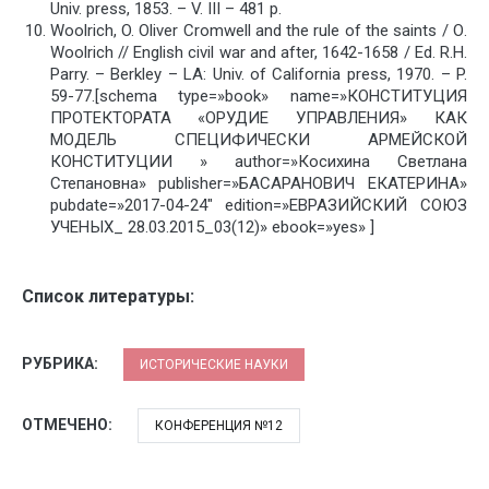
Univ. press, 1853. – V. III – 481 p.
Woolrich, O. Oliver Cromwell and the rule of the saints / О.
Woolrich // English civil war and after, 1642-1658 / Ed. R.H.
Parry. – Berkley – LA: Univ. of California press, 1970. – P.
59-77.[schema type=»book» name=»КОНСТИТУЦИЯ
ПРОТЕКТОРАТА «ОРУДИЕ УПРАВЛЕНИЯ» КАК
МОДЕЛЬ СПЕЦИФИЧЕСКИ АРМЕЙСКОЙ
КОНСТИТУЦИИ » author=»Косихина Светлана
Степановна» publisher=»БАСАРАНОВИЧ ЕКАТЕРИНА»
pubdate=»2017-04-24″ edition=»ЕВРАЗИЙСКИЙ СОЮЗ
УЧЕНЫХ_ 28.03.2015_03(12)» ebook=»yes» ]
Список литературы:
РУБРИКА:
ИСТОРИЧЕСКИЕ НАУКИ
ОТМЕЧЕНО:
КОНФЕРЕНЦИЯ №12