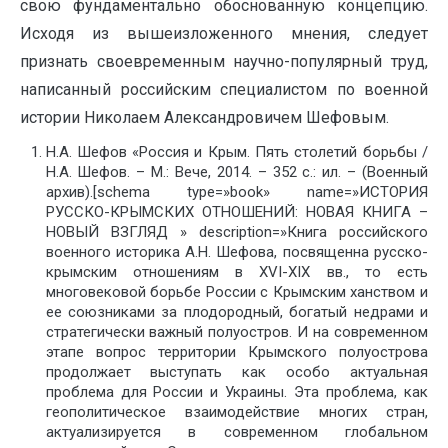
свою фундаментально обоснованную концепцию.
Исходя из вышеизложенного мнения, следует
признать своевременным научно-популярный труд,
написанный российским специалистом по военной
истории Николаем Александровичем Шефовым.
Н.А. Шефов «Россия и Крым. Пять столетий борьбы /
Н.А. Шефов. – М.: Вече, 2014. – 352 с.: ил. – (Военный
архив).[schema type=»book» name=»ИСТОРИЯ
РУССКО-КРЫМСКИХ ОТНОШЕНИЙ: НОВАЯ КНИГА –
НОВЫЙ ВЗГЛЯД » description=»Книга российского
военного историка А.Н. Шефова, посвященна русско-
крымским отношениям в ХVI-ХIХ вв., то есть
многовековой борьбе России с Крымским ханством и
ее союзниками за плодородный, богатый недрами и
стратегически важный полуостров. И на современном
этапе вопрос территории Крымского полуострова
продолжает выступать как особо актуальная
проблема для России и Украины. Эта проблема, как
геополитическое взаимодействие многих стран,
актуализируется в современном глобальном