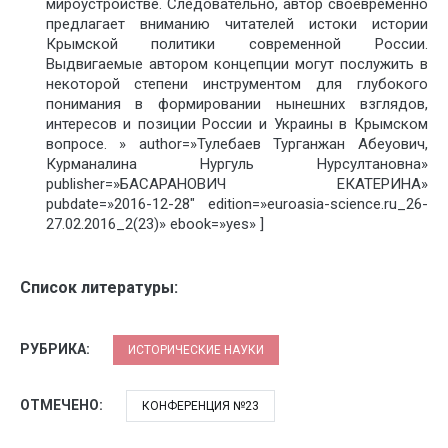
мироустройстве. Следовательно, автор своевременно
предлагает вниманию читателей истоки истории
Крымской политики современной России.
Выдвигаемые автором концепции могут послужить в
некоторой степени инструментом для глубокого
понимания в формировании нынешних взглядов,
интересов и позиции России и Украины в Крымском
вопросе. » author=»Тулебаев Турганжан Абеуович,
Курманалина Нургуль Нурсултановна»
publisher=»БАСАРАНОВИЧ ЕКАТЕРИНА»
pubdate=»2016-12-28″ edition=»euroasia-science.ru_26-
27.02.2016_2(23)» ebook=»yes» ]
Список литературы:
РУБРИКА:
ИСТОРИЧЕСКИЕ НАУКИ
ОТМЕЧЕНО:
КОНФЕРЕНЦИЯ №23