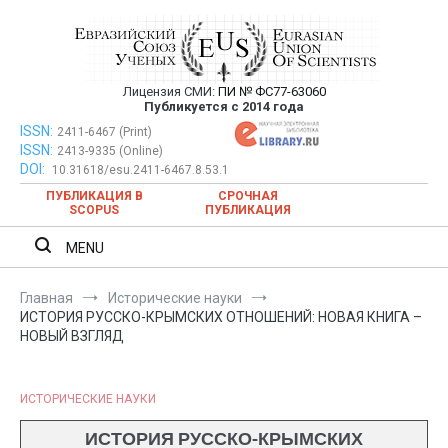
Перейти
к
содержимому
Лицензия СМИ:
ПИ № ФС77-63060
Евразийский Союз Ученых —
Публикуется с 2014 года
публикация научных статей в
ISSN:
Евразийский Союз Ученых — публикация научных статей в
2411-6467 (Print)
ISSN:
2413-9335 (Online)
ежемесячном научном журнале
ежемесячном научном журнале
DOI:
10.31618/esu.2411-6467.8.53.1
ПУБЛИКАЦИЯ В
СРОЧНАЯ
SCOPUS
ПУБЛИКАЦИЯ
MENU
Главная
Исторические науки
ИСТОРИЯ РУССКО-КРЫМСКИХ ОТНОШЕНИЙ: НОВАЯ КНИГА –
НОВЫЙ ВЗГЛЯД
ИСТОРИЧЕСКИЕ НАУКИ
ИСТОРИЯ РУССКО-КРЫМСКИХ