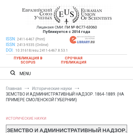
Перейти
к
содержимому
Лицензия СМИ:
ПИ № ФС77-63060
Евразийский Союз Ученых —
Публикуется с 2014 года
публикация научных статей в
ISSN:
Евразийский Союз Ученых — публикация научных статей в
2411-6467 (Print)
ISSN:
2413-9335 (Online)
ежемесячном научном журнале
ежемесячном научном журнале
DOI:
10.31618/esu.2411-6467.8.53.1
ПУБЛИКАЦИЯ В
СРОЧНАЯ
SCOPUS
ПУБЛИКАЦИЯ
MENU
Главная
Исторические науки
ЗЕМСТВО И АДМИНИСТРАТИВНЫЙ НАДЗОР. 1864-1889. (НА
ПРИМЕРЕ СМОЛЕНСКОЙ ГУБЕРНИИ)
ИСТОРИЧЕСКИЕ НАУКИ
ЗЕМСТВО И АДМИНИСТРАТИВНЫЙ НАДЗОР.