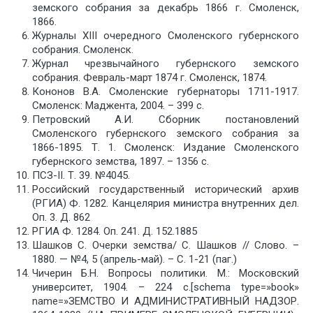
земского собрания за декабрь 1866 г. Смоленск,
1866.
Журналы XIII очередного Смоленского губернского
собрания. Смоленск.
Журнал чрезвычайного губернского земского
собрания. Февраль-март 1874 г. Смоленск, 1874.
Кононов В.А. Смоленские губернаторы 1711-1917.
Смоленск: Маджента, 2004. – 399 с.
Петровский А.И. Сборник постановлений
Смоленского губернского земского собрания за
1866-1895. Т. 1. Смоленск: Издание Смоленского
губернского земства, 1897. – 1356 с.
ПСЗ-II. Т. 39. №4045.
Российский государственный исторический архив
(РГИА) Ф. 1282. Канцелярия министра внутренних дел.
Оп. 3. Д. 862
РГИА Ф. 1284. Оп. 241. Д. 152.1885
Шашков С. Очерки земства/ С. Шашков // Слово. –
1880. — №4, 5 (апрель-май). – С. 1-21 (паг.)
Чичерин Б.Н. Вопросы политики. М.: Московский
университет, 1904. – 224 с.[schema type=»book»
name=»ЗЕМСТВО И АДМИНИСТРАТИВНЫЙ НАДЗОР.