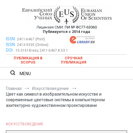
Перейти
к
содержимому
Лицензия СМИ:
ПИ № ФС77-63060
Евразийский Союз Ученых —
Публикуется с 2014 года
публикация научных статей в
ISSN:
Евразийский Союз Ученых — публикация научных статей в
2411-6467 (Print)
ISSN:
2413-9335 (Online)
ежемесячном научном журнале
ежемесячном научном журнале
DOI:
10.31618/esu.2411-6467.8.53.1
ПУБЛИКАЦИЯ В
СРОЧНАЯ
SCOPUS
ПУБЛИКАЦИЯ
MENU
Главная
Искусствоведение
Цвет как символ в изобразительном искусстве и
современные цветовые системы в компьютерном
ахитектурно-художественном проектировани
ИСКУССТВОВЕДЕНИЕ