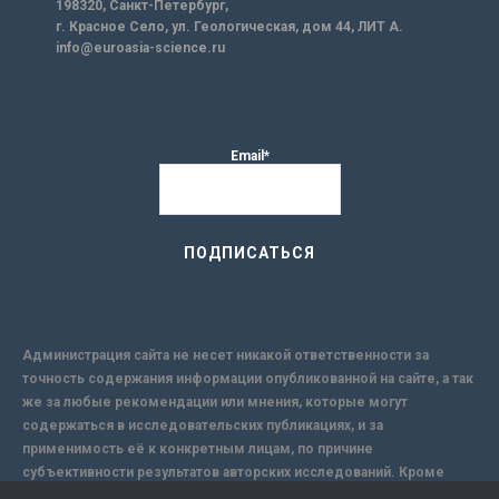
198320, Санкт-Петербург,
г. Красное Село, ул. Геологическая, дом 44, ЛИТ А.
info@euroasia-science.ru
Email*
Администрация сайта не несет никакой ответственности за
точность содержания информации опубликованной на сайте, а так
же за любые рекомендации или мнения, которые могут
содержаться в исследовательских публикациях, и за
применимость её к конкретным лицам, по причине
субъективности результатов авторских исследований. Кроме
того, поскольку интернет не обеспечивает в полной мере