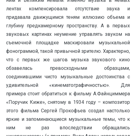
ним и Великим немым. Именно музыка в немых
лентах компенсировала отсутствие звука и
придавала движущимся теням иллюзию объема и
глубину предкамерному пространству. А в первых
звуковых картинах неумение управлять звуком на
съемочной площадке маскировали музыкальной
фонограммой, такой привычной зрителю. Характерно,
что с первых же шагов музыка звукового кино
обзавелась превосходными образцами,
соединившими чисто музыкальные достоинства с
удивительной «кинематографичностью». Для
примера стоит обратиться к фильму А.Файнциммера
«Поручик Киже», снятому в 1934 году – композитор
этого фильма Сергей Прокофьев создал настолько
яркие и запоминающиеся музыкальные темы, что к
ним не раз впоследствии обращались