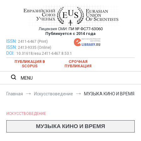
Перейти
к
содержимому
Лицензия СМИ:
ПИ № ФС77-63060
Евразийский Союз Ученых —
Публикуется с 2014 года
публикация научных статей в
ISSN:
Евразийский Союз Ученых — публикация научных статей в
2411-6467 (Print)
ISSN:
2413-9335 (Online)
ежемесячном научном журнале
ежемесячном научном журнале
DOI:
10.31618/esu.2411-6467.8.53.1
ПУБЛИКАЦИЯ В
СРОЧНАЯ
SCOPUS
ПУБЛИКАЦИЯ
MENU
Главная
Искусствоведение
МУЗЫКА КИНО И ВРЕМЯ
ИСКУССТВОВЕДЕНИЕ
МУЗЫКА КИНО И ВРЕМЯ