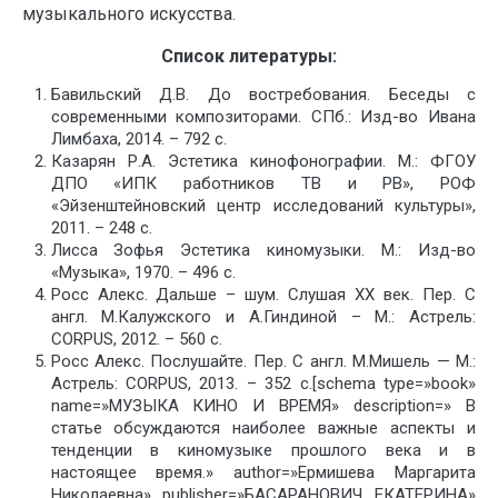
музыкального искусства.
Список литературы:
Бавильский Д.В. До востребования. Беседы с
современными композиторами. СПб.: Изд-во Ивана
Лимбаха, 2014. – 792 с.
Казарян Р.А. Эстетика кинофонографии. М.: ФГОУ
ДПО «ИПК работников ТВ и РВ», РОФ
«Эйзенштейновский центр исследований культуры»,
2011. – 248 с.
Лисса Зофья Эстетика киномузыки. М.: Изд-во
«Музыка», 1970. – 496 с.
Росс Алекс. Дальше – шум. Слушая ХХ век. Пер. С
англ. М.Калужского и А.Гиндиной – М.: Астрель:
CORPUS, 2012. – 560 с.
Росс Алекс. Послушайте. Пер. С англ. М.Мишель — М.:
Астрель: CORPUS, 2013. – 352 с.[schema type=»book»
name=»МУЗЫКА КИНО И ВРЕМЯ» description=» В
статье обсуждаются наиболее важные аспекты и
тенденции в киномузыке прошлого века и в
настоящее время.» author=»Ермишева Маргарита
Николаевна» publisher=»БАСАРАНОВИЧ ЕКАТЕРИНА»