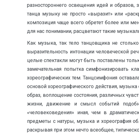
разностороннего освещения идей и образов,
танца музыку не просто «выразит» или «раскр
композиция чаще всего обретет более или мен
для нас понимании, расцветают такие музыкал
Как музыка, так тело танцовщика не столько
выразительность интонации человеческой реч
целые спектакли могут быть поставлены тольк
замечательная попытка симфонизировать кла
хореографических тем. Танцсимфония остава
основой хореографического действия, музыка 
образ, воплощение состояния, различных чув
жизни, движение и смысл событий подобно
«человековедения» иная, чем в драматическ
предметы с натуры, музыка и хореография о
раскрывая при этом нечто всеобщее, типическо