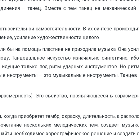
единения – танец. Вместе с тем танец не механический к
тносительной самостоятельности. В их синтезе происходи
ение, усиление художественности целого.
ли бы на помощь пластике не приходила музыка. Она усил
ву. Танцевальное искусство изначально синтетично, иб
, идущие только под ритм ударных инструментов. Но ритм
ные инструменты – это музыкальные инструменты. Танцев
соразмерность). Это свойство, проявляющееся в соразме
 когда приобретет тембр, окраску, длительность, а распол
Сочетание нескольких мелодических тем, создает музык
 найти необходимое хореографическое решение и создать