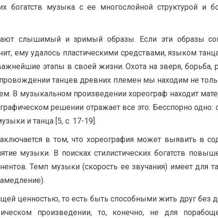
их богатств музыка с ее многослойной структурой и б
дают слышимый и зримый образы. Если эти образы сов
чит, ему удалось пластическими средствами, языком танц
ажнейшие этапы в своей жизни. Охота на зверя, борьба, 
опровождении танцев древних племен мы находим не тольк
ем. В музыкальном произведении хореограф находит матер
ографическом решении отражает все это. Бесспорно одно:
ыки и танца [5, с. 17-19].
заключается в том, что хореография может выявить в с
иятие музыки. В поисках стилистических богатств повы
нентов. Темп музыки (скорость ее звучания) имеет для 
замедление).
й ценностью, то есть быть способными жить друг без др
ическом произведении, то, конечно, не для порабощ