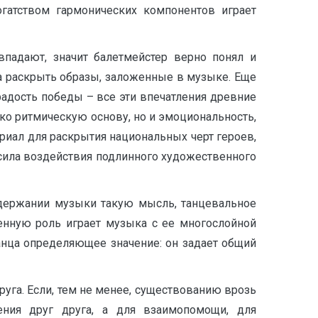
огатством гармонических компонентов играет
падают, значит балетмейстер верно понял и
а раскрыть образы, заложенные в музыке. Еще
радость победы – все эти впечатления древние
о ритмическую основу, но и эмоциональность,
иал для раскрытия национальных черт героев,
 сила воздействия подлинного художественного
одержании музыки такую мысль, танцевальное
шенную роль играет музыка с ее многослойной
танца определяющее значение: он задает общий
уга. Если, тем не менее, существованию врозь
ения друг друга, а для взаимопомощи, для