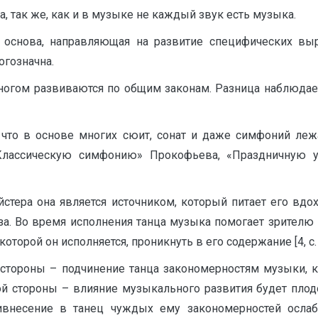
 так же, как и в музыке не каждый звук есть музыка.
 основа, направляющая на развитие специфических вы
огозначна.
огом развиваются по общим законам. Разница наблюдает
что в основе многих сюит, сонат и даже симфоний ле
лассическую симфонию» Прокофьева, «Праздничную у
стера она является источником, который питает его вдо
а. Во время исполнения танца музыка помогает зрителю 
оторой он исполняется, проникнуть в его содержание [4, с. 
ой стороны – подчинение танца закономерностям музыки,
ой стороны – влияние музыкального развития будет плодо
ивнесение в танец чуждых ему закономерностей ослаб