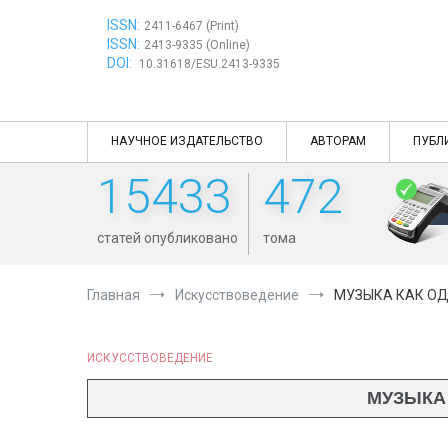
Перейти
ISSN:
к
2411-6467 (Print)
ISSN:
содержимому
2413-9335 (Online)
DOI:
10.31618/ESU.2413-9335
НАУЧНОЕ ИЗДАТЕЛЬСТВО
АВТОРАМ
ПУБЛ
15433
472
статей опубликовано
тома
Главная
Искусствоведение
МУЗЫКА КАК ОД
ИСКУССТВОВЕДЕНИЕ
МУЗЫКА