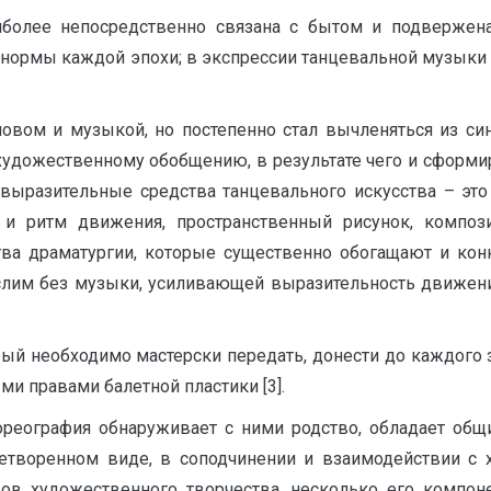
наиболее непосредственно связана с бытом и подверже
 нормы каждой эпохи; в экспрессии танцевальной музыки
ловом и музыкой, но постепенно стал вычленяться из син
удожественному обобщению, в результате чего и сформир
 выразительные средства танцевального искусства – это
 и ритм движения, пространственный рисунок, компо
тва драматургии, которые существенно обогащают и кон
ыслим без музыки, усиливающей выразительность движен
рый необходимо мастерски передать, донести до каждого
ми правами балетной пластики [3].
ореография обнаруживает с ними родство, обладает общ
ретворенном виде, в соподчинении и взаимодействии с х
ов художественного творчества, несколько его компоне