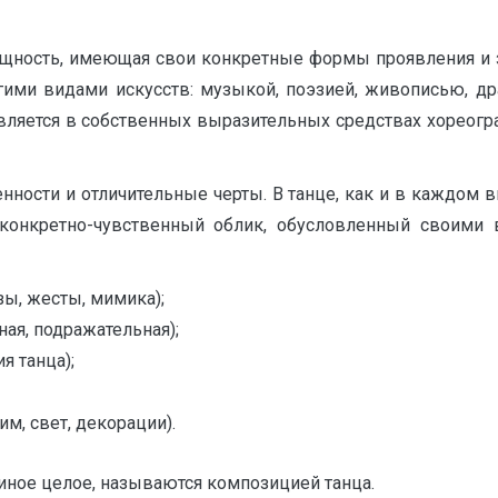
ущность, имеющая свои конкретные формы проявления и 
ими видами искусств: музыкой, поэзией, живописью, дра
вляется в собственных выразительных средствах хореогра
нности и отличительные черты. В танце, как и в каждом в
 конкретно-чувственный облик, обусловленный своими
зы, жесты, мимика);
ная, подражательная);
я танца);
м, свет, декорации).
диное целое, называются композицией танца.