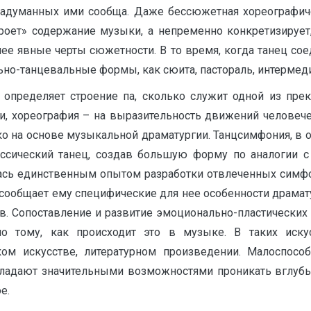
 задуманных ими сообща. Даже бессюжетная хореографич
оет» содержание музыки, а непременно конкретизирует, а
ее явные черты сюжетности. В то время, когда танец со
ьно-танцевальные формы, как сюита, пастораль, интермеди
 определяет строение па, сколько служит одной из пре
и, хореография – на выразительность движений человече
о на основе музыкальной драматургии. Танцсимфония, в о
ссический танец, создав большую форму по аналогии с
лась единственным опытом разработки отвлеченных симфо
сообщает ему специфические для нее особенности драмат
ств. Сопоставление и развитие эмоционально-пластическ
 тому, как происходит это в музыке. В таких искус
ом искусстве, литературном произведении. Малоспосо
бладают значительными возможностями проникать вглубь 
е.