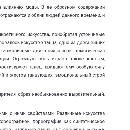
на влиянию моды. В ее образном содержании
 отражаются и облик людей данного времени, и
кретичного искусства, приобретая устойчивые
овалось искусство танца, одно из древнейших
 гармоничные движения и позы, пластическая
зиция. Огромную роль играют также костюм,
кретизируют танец, придают ему особую силу
ий и жестов танцующих, эмоциональный строй
 зрителя, образ необыкновенно выразительный,
ими с ними свойствами. Различные искусства
ореографией. Хореография как синтетическое
нтов, например таких как: сценарий, музыка,