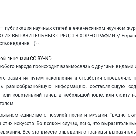
— публикация научных статей в ежемесячном научном жур
О ИЗ ВЫРАЗИТЕЛЬНЫХ СРЕДСТВ ХОРЕОГРАФИИ // Евразий
оведение. ; ():-.
ной лицензии CC BY-ND
юбого народа происходит взаимосвязь с другими видами 
его развития путем накопления и отработки определило
ать разнообразнейшую информацию, составляющую со
, или коротенький танец в небольшой юрте, или сюиту н
телем.
зрывном единстве с поэзией песни и музыки. Трудно сказ
этих искусств. Во всяком случае, ясно, что выразительны
держания. Все это вместе определило границы выразительн