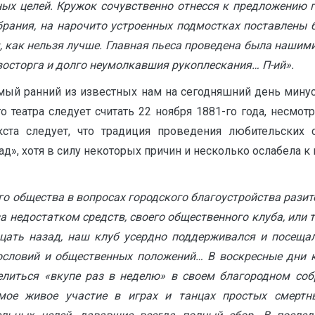
ых целей. Кружок сочувственно отнесся к предложению г. 
обрания, на нарочито устроенных подмостках поставлены 
, как нельзя лучше. Главная пьеса проведена была нашими
осторга и долго неумолкавшия рукоплескания… П-ий».
й ранний из известных нам на сегодняшний день минусинс
 театра следует считать 22 ноября 1881-го года, несмотр
ста следует, что традиция проведения любительских с
», хотя в силу некоторых причин и несколько ослабела к н
 общества в вопросах городского благоустройства разит
а недостатком средств, своего общественного клуба, или 
адцать назад, наш клуб усердно поддерживался и посеща
ословий и общественных положений… В воскресные дни кл
елиться «вкупе раз в неделю» в своем благородном соб
мое живое участие в играх и танцах простых смертн