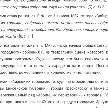
ельных целей, дававшие всегда полный сбор. В послед
его старшины собрания, клуб начал упадать… [7, с. 1121-1
ема стала решаться. В №1 от 3 января 1882-го года «Сиб
 из горожан, собрались вместе оставшиеся члены собр
» на следующий год собранию. Разобрав все поводы и недо
нию «быть»
[8, с. 11].
о театральная жизнь в Минусинске начала складываться
агородного» собрания
[1]
, на театральной сцене которого,
ьтурная программа. Судя по всему, это были спектакли,
 популярные в то время в народе игры и танцы. Посе
рестьяне, ремесленники и, конечно же, интеллигенция.
ими сибирскими городами, то, судя по стремительности р
ицы Енисейской губернии – города Красноярску, а также
пережая целый ряд небольших периферийных городов. Об 
нце прошлого и начале XX веков наряду с городами Иркут