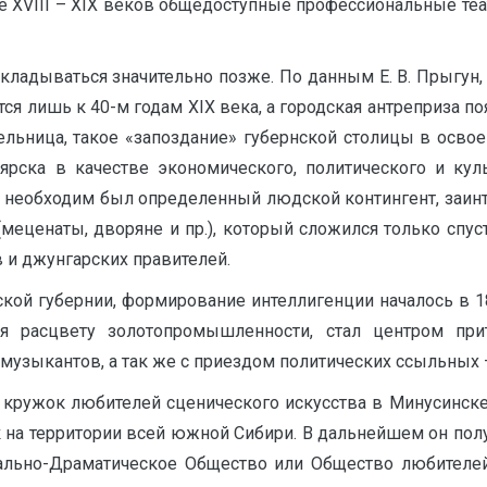
же XVIII – XIX веков общедоступные профессиональные теа
складываться значительно позже. По данным Е. В. Прыгун
ся лишь к 40-м годам XIX века, а городская антреприза поя
тельница, такое «запоздание» губернской столицы в осво
ска в качестве экономического, политического и кул
ы необходим был определенный людской контингент, заин
еценаты, дворяне и пр.), который сложился только спустя
в и джунгарских правителей.
ской губернии, формирование интеллигенции началось в 1
аря расцвету золотопромышленности, стал центром при
 музыкантов, а так же с приездом политических ссыльных
 кружок любителей сценического искусства в Минусинске 
жок на территории всей южной Сибири. В дальнейшем он по
льно-Драматическое Общество или Общество любителей 