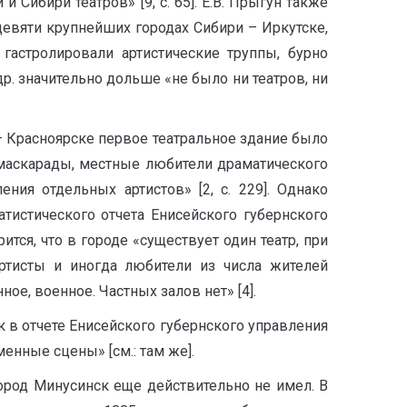
Сибири театров» [9, с. 65]. Е.В. Прыгун также
девяти крупнейших городах Сибири – Иркутске,
гастролировали артистические труппы, бурно
др. значительно дольше «не было ни театров, ни
– Красноярске первое театральное здание было
 маскарады, местные любители драматического
ния отдельных артистов» [2, с. 229]. Однако
тистического отчета Енисейского губернского
ится, что в городе «существует один театр, при
ртисты и иногда любители из числа жителей
ое, военное. Частных залов нет» [4].
к в отчете Енисейского губернского управления
енные сцены» [см.: там же].
город Минусинск еще действительно не имел. В