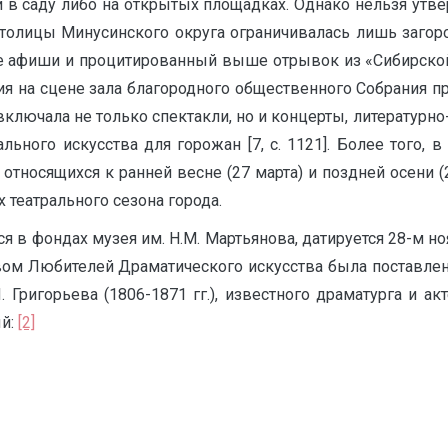
в саду либо на открытых площадках. Однако нельзя утвер
 столицы Минусинского округа ограничивалась лишь заго
 афиши и процитированный выше отрывок из «Сибирской га
ния на сцене зала благородного общественного Собрания п
включала не только спектакли, но и концерты, литературн
ного искусства для горожан [7, с. 1121]. Более того, 
относящихся к ранней весне (27 марта) и поздней осени 
 театрального сезона города.
я в фондах музея им. Н.М. Мартьянова, датируется 28-м но
вом Любителей Драматического искусства была поставлен
 Григорьева (1806-1871 гг.), известного драматурга и ак
ый:
[2]