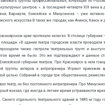
 заезжать труппы профессиональных, кочующих по России и 
культурных центров: «…в последней четверти XIX века в 
мени, Барнауле, Енисейске и Минусинске – уже активно 
кого искусства В таких же городах, как Ачинск, Канск и 
расноярском крае протекало нелегко. В столице губернии 
й площади. «В здании театра городские власти проводили
 проходили также гастроли театральных трупп и выступле
лгое время не было. Это же подтверждают и данные ста
Енисейской губернии театров. Про Красноярск в нем говор
ой труппы актеров и антрепренера. Играют приезжие а
й целью. Собраний в городе три: общественное, ремесленн
вал театр, но без постоянного антрепренера. Про Минусинс
одный вокзал, где иногда в летнее время устраиваются врем
. Своего отдельного театрального здания в 1885-м году 