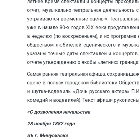
летнее время спектакли и концерты проходили 
отчет, музыкально-театральная деятельность
устраиваются временные сцены». Театральные
уже в начале 80-х годов XIX века представле
в неделю» (по воскресеньям), и их программа 
обществом любителей сценического и музыкаль
указаны точные даты спектаклей и концертов, 
отчете утверждению о якобы «летних» границах
Самая ранняя театральная афиша, сохранившаяс
сцене в пользу городской библиотеки Общест
и шутка-водевиль «Дочь русскаго актера» П.И.
комедий и водевилей). Текст афиши рукописн
«С дозволения начальства
28 ноября 1882 года
въ г. Минусинске