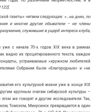
ние годы, по различным неприятностям, и в
122].
ирской газеты» читаем следующее:
«…на днях, по
ания и многие другие обыватели – не члены
разумения, служившие в ущерб интереса клуба,
 уже с начала 70-х годов XIX века в рамках
 как видно из процитированного текста, каждое
 концерты, устраиваемые «кружком любителей
тителями Собрания были «благородные» и «не
азвития его культурной жизни уже в конце XIX
 другим крупным очагам сибирской культуры –
этом же говорят и другие исследователи. Так,
ском, Томском, Минусинск превращается в один