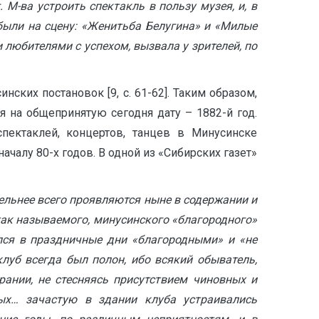
М-ва устроить спектакль в пользу музея, и, в
были на сцену: «Женитьба Белугина» и «Милые
 любителями с успехом, вызвала у зрителей, по
ких постановок [9, c. 61-62]. Таким образом,
я на общепринятую сегодня дату – 1882-й год.
пектаклей, концертов, танцев в Минусинске
ачалу 80-х годов. В одной из «Сибирских газет»
ельнее всего проявляются ныне в содержании и
так называемого, минусинского «благородного»
лся в праздничные дни «благородными» и «не
уб всегда был полон, ибо всякий обыватель,
рании, не стесняясь присутствием чиновных и
ых… зачастую в здании клуба устраивались