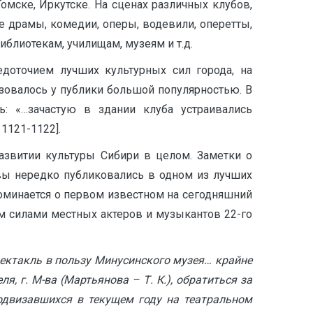
мске, Иркутске. На сценах различных клубов,
 драмы, комедии, оперы, водевили, оперетты,
блиотекам, училищам, музеям и т.д.
доточием лучших культурных сил города, на
зовалось у публики большой популярностью. В
ь: «…зачастую в здании клуба устраивались
1121-1122].
азвитии культуры Сибири в целом. Заметки о
ывы нередко публиковались в одном из лучших
поминается о первом известном на сегодняшний
м силами местных актеров и музыкантов 22-го
пектакль в пользу Минусинского музея… крайне
я, г. М-ва (Мартьянова – Т. К.), обратиться за
одвизавшихся в текущем году на театральном