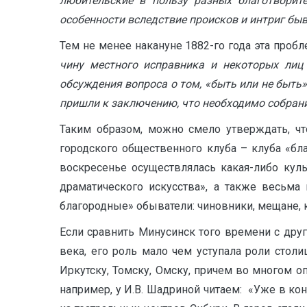
любительские в пользу разных благотворит
особенности вследствие происков и интриг бывш
Тем не менее накануне 1882-го года эта пробл
чину местного исправника и некоторых лиц
обсуждения вопроса о том, «быть или не быть
пришли к заключению, что необходимо собра
Таким образом, можно смело утверждать, чт
городского общественного клуба – клуба «бл
воскресенье осуществлялась какая-либо кул
драматического искусства», а также весьма
благородные» обыватели: чиновники, мещане, к
Если сравнить Минусинск того времени с друг
века, его роль мало чем уступала роли стол
Иркутску, Томску, Омску, причем во многом о
например, у И.В. Шадриной читаем: «Уже в ко