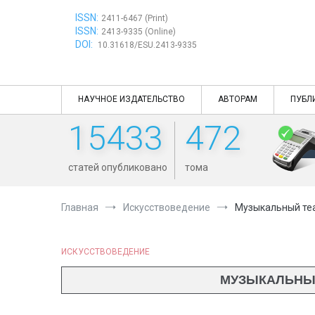
Перейти
ISSN:
к
2411-6467 (Print)
ISSN:
содержимому
2413-9335 (Online)
DOI:
10.31618/ESU.2413-9335
НАУЧНОЕ ИЗДАТЕЛЬСТВО
АВТОРАМ
ПУБЛ
15433
472
статей опубликовано
тома
Главная
Искусствоведение
Музыкальный теа
ИСКУССТВОВЕДЕНИЕ
МУЗЫКАЛЬНЫЙ