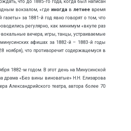
ждать, что до 1885-го года, когда был написан
родным вокзалом, «где
иногда
в
летнее
время
зеты» за 1881-й год явно говорят о том, что
роводились регулярно, как минимум «вкупе раз
о-вокальные вечера, игры, танцы, устраиваемые
в минусинских афишах за 1882-й – 1883-й годы
(28 ноября), что противоречит содержащемуся в
ября 1882-м годом. В этот день на Минусинской
а драма «Без вины виноватые» Н.Н. Елизарова
тера Александрийского театра, автора более 70