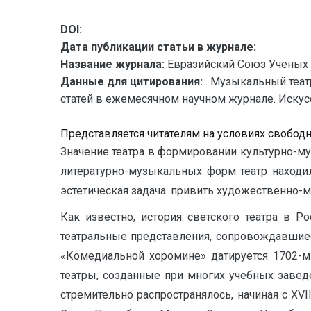
DOI:
Дата публикации статьи в журнале:
Название журнала:
Евразийский Союз Ученых 
Данные для цитирования:
. Музыкальный теат
статей в ежемесячном научном журнале. Искусств
Представляется читателям на условиях свобод
Значение театра в формировании культурно-м
литературно-музыкальных форм театр находил
эстетическая задача: привить художественно-
Как известно, история светского театра в Р
театральные представления, сопровождавшиес
«Комедиальной хоромине» датируется 1702-м
театры, созданные при многих учебных заведе
стремительно распространялось, начиная с XVI