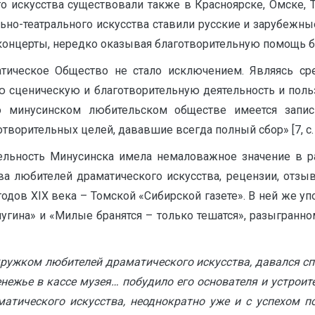
 искусства существовали также в Красноярске, Омске, То
но-театрального искусства ставили русские и зарубежные
онцерты, нередко оказывая благотворительную помощь би
тическое Общество не стало исключением. Являясь сре
ю сценическую и благотворительную деятельность и поль
о минусинском любительском обществе имеется запис
творительных целей, дававшие всегда полный сбор» [7, с. 
тельность Минусинска имела немаловажное значение в р
ва любителей драматического искусства, рецензии, отз
одов XIX века – Томской «Сибирской газете». В ней же у
угина» и «Милые бранятся – только тешатся», разыгранно
кружком любителей драматического искусства, давался с
ежье в кассе музея… побудило его основателя и устроител
тического искусства, неоднократно уже и с успехом п