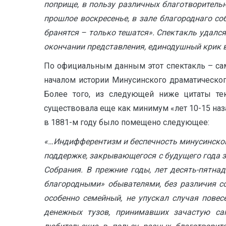
поприще, в пользу различных благотворительн
прошлое воскресенье, в зале благороднаго с
бранятся – только тешатся». Спектакль удался
окончании представления, единодушный крик в
По официальным данным этот спектакль – самы
началом истории Минусинского драматического
Более того, из следующей ниже цитаты тек
существовала еще как минимум «лет 10-15 назад
в 1881-м году было помещено следующее:
«…Индифферентизм и беспечность минусинского
поддержке, закрывающегося с будущего года з
Собрания. В прежние годы, лет десять-пятн
благородными» обывателями, без различия с
особенно семейный, не упускал случая повес
денежных тузов, принимавших зачастую са