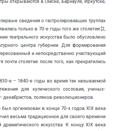
тры открываются в Омске, Барнауле, Иркутске,
, первые сведения о гастролировавших труппах
вилась только в 70-е годы того же столетия [2,
ении театрального искусства было обусловлено
ьтурного центра губернии. Для формирования
тересованный и непосредственно участвующий
 почти столетие после того, как прекратились
830-е – 1840-е годы во время так называемой
тяжения для купеческого сословия, ученых-
 – декабристов, поляков-революционеров.
был организован в конце 70-х годов XIX века
лучил весьма традиционное для своего времени
драматического искусства. К концу XIX века