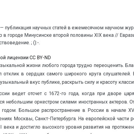
— публикация научных статей в ежемесячном научном жур
р в городе Минусинске второй половины XIX века // Евра
оведение. ; ():-.
ной лицензии CC BY-ND
узыкальной жизни любого города трудно переоценить. Бла
 отклик в сердцах самого широкого круга слушателей. 
музыкальный вкус публике, раскрыть силу и красоту класс
оссии ведет отсчет с 1672-го года, когда при дворе цар
я небольшим оркестром силами иностранных актеров. От
 годом. Большое распространение в России в начале X
ниях Москвы, Санкт-Петербурга. На европейской части р
II века и достигло высокого уровня развития на протяже