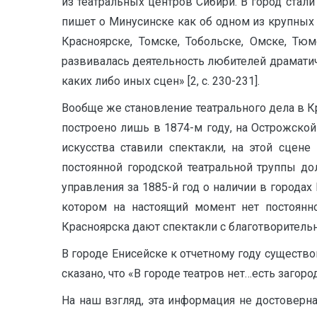
из театральных центров Сибири. В город стали
пишет о Минусинске как об одном из крупных 
Красноярске, Томске, Тобольске, Омске, Тю
развивалась деятельность любителей драматичес
каких либо иных сцен» [2, с. 230-231].
Вообще же становление театрального дела в К
построено лишь в 1874-м году, на Острожско
искусства ставили спектакли, на этой сцене
постоянной городской театральной труппы до
управления за 1885-й год о наличии в городах 
котором на настоящий момент нет постоянн
Красноярска дают спектакли с благотворительно
В городе Енисейске к отчетному году существо
сказано, что «В городе театров нет…есть загор
На наш взгляд, эта информация не достоверна