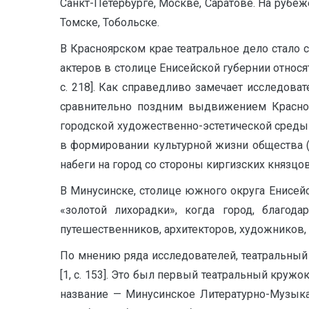
Санкт-Петербурге, Москве, Саратове. На рубе
Томске, Тобольске.
В Красноярском крае театральное дело стало 
актеров в столице Енисейской губернии относят
с. 218]. Как справедливо замечает исследова
сравнительно поздним выдвижением Краснояр
городской художественно-эстетической сред
в формировании культурной жизни общества (м
набеги на город со стороны киргизских князцо
В Минусинске, столице южного округа Енисей
«золотой лихорадки», когда город, благод
путешественников, архитекторов, художников,
По мнению ряда исследователей, театральный
[1, с. 153]. Это был первый театральный кру
название — Минусинское Литературно-Музыка