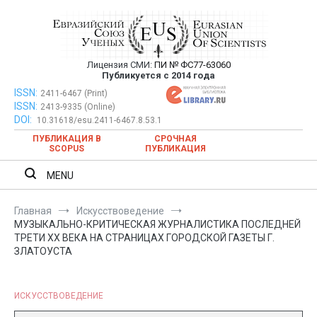
Перейти
к
содержимому
Лицензия СМИ:
ПИ № ФС77-63060
Евразийский Союз Ученых —
Публикуется с 2014 года
публикация научных статей в
ISSN:
Евразийский Союз Ученых — публикация научных статей в
2411-6467 (Print)
ISSN:
2413-9335 (Online)
ежемесячном научном журнале
ежемесячном научном журнале
DOI:
10.31618/esu.2411-6467.8.53.1
ПУБЛИКАЦИЯ В
СРОЧНАЯ
SCOPUS
ПУБЛИКАЦИЯ
MENU
Главная
Искусствоведение
МУЗЫКАЛЬНО-КРИТИЧЕСКАЯ ЖУРНАЛИСТИКА ПОСЛЕДНЕЙ
ТРЕТИ ХХ ВЕКА НА СТРАНИЦАХ ГОРОДСКОЙ ГАЗЕТЫ Г.
ЗЛАТОУСТА
ИСКУССТВОВЕДЕНИЕ