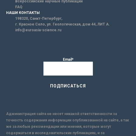
Всероссийские научные публикации
FAQ
НАШИ КОНТАКТЫ
198320, Санкт-Петербург,
г. Красное Село, ул. Геологическая, дом 44, ЛИТ А.
info@euroasia-science.ru
Email*
Администрация сайта не несет никакой ответственности за
точность содержания информации опубликованной на сайте, а так
же за любые рекомендации или мнения, которые могут
содержаться в исследовательских публикациях, и за