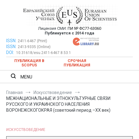
Перейти
к
содержимому
Лицензия СМИ:
ПИ № ФС77-63060
Евразийский Союз Ученых —
Публикуется с 2014 года
публикация научных статей в
ISSN:
Евразийский Союз Ученых — публикация научных статей в
2411-6467 (Print)
ISSN:
2413-9335 (Online)
ежемесячном научном журнале
ежемесячном научном журнале
DOI:
10.31618/esu.2411-6467.8.53.1
ПУБЛИКАЦИЯ В
СРОЧНАЯ
SCOPUS
ПУБЛИКАЦИЯ
MENU
Главная
Искусствоведение
МЕЖНАЦИОНАЛЬНЫЕ И ЭТНОКУЛЬТУРНЫЕ СВЯЗИ
РУССКОГО И УКРАИНСКОГО НАСЕЛЕНИЯ
ВОРОНЕЖСКОГОКРАЯ (советский период –ХХ век)
ИСКУССТВОВЕДЕНИЕ