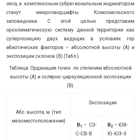
леса, а комплексным субрегиональным индикатором
станут микроландшафты Комсомольского
заповедника. С этой целью представим
ороклиматическую систему данной территории как
суперпозицию двух ведущих в условиях гор
абиотических факторов – абсолютной высоты (А) и
экспозиции склонов (В) (Табл.).
Таблица. Ординация точек по степеням абсолютной
высоты (А) и солярно-циркуляционной экспозиции
(В).
Экспозиция
Абс. высота, м. (тип
мезоместоположения)
В
– СЗ-
В
– ЮВ-
1
2
С-СВ-В
Ю-ЮЗ-З