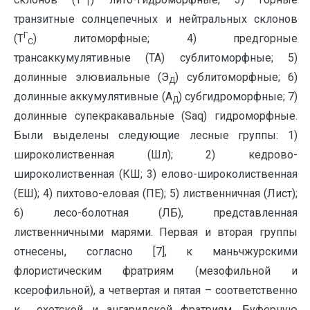
Т
транзитные солнцепечных и нейтральных склонов
Г
(Т
) литоморфные; 4) предгорные
С
трансаккумулятивные (ТА) сублитоморфные; 5)
долинные элювиальные (Э
) сублитоморфные; 6)
Д
долинные аккумулятивные (А
) субгидроморфные; 7)
Д
долинные супекракавальные (Saq) гидроморфные.
Были выделены следующие лесные группы: 1)
широколиственная (Шл); 2) кедрово-
широколиственная (КШ; 3) елово-широколиственная
(ЕШ); 4) пихтово-еловая (ПЕ); 5) лиственничная (Лист);
6) лесо-болотная (ЛБ), представленная
лиственничными марями. Первая и вторая группы
отнесены, согласно [7], к маньчжурскими
флористическим фратриям (мезофильной и
ксерофильной), а четвертая и пятая – соответственно
к охотской и ангаридской фратриям. Буферную