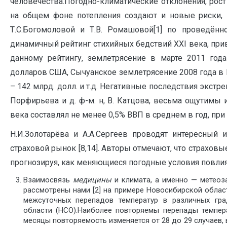
человечества.Погодно-климатические отклонения, рост
на общем фоне потепления создают и новые риски, 
Т.С.Богомоловой и Т.В. Ромашовой[1] по проведён
динамичный рейтинг стихийных бедствий XXI века, пр
данному рейтингу, землетрясение в марте 2011 год
долларов США, Сычуанское землетрясение 2008 года в К
– 142 млрд. долл. и т.д. Негативные последствия экстре
Порфирьева и д. ф-м. н, В. Катцова, весьма ощутимы
века составлял не менее 0,5% ВВП в среднем в год, при
Н.И.Золотарёва и А.А.Сергеев проводят интересный 
страховой рынок [8,14]. Авторы отмечают, что страхо
прогнозируя, как меняющиеся погодные условия повлия
Взаимосвязь
медицины
и климата, а именно — метеоз
рассмотрены нами [2] на примере Новосибирской област
межсуточных перепадов температур в различных гр
области (НСО).Наиболее повторяемы перепады темпер
месяцы повторяемость изменяется от 28 до 29 случаев, 