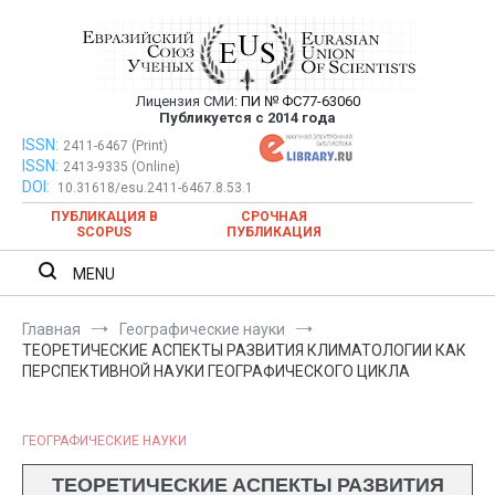
Перейти
к
содержимому
Лицензия СМИ:
ПИ № ФС77-63060
Евразийский Союз Ученых —
Публикуется с 2014 года
публикация научных статей в
ISSN:
Евразийский Союз Ученых — публикация научных статей в
2411-6467 (Print)
ISSN:
2413-9335 (Online)
ежемесячном научном журнале
ежемесячном научном журнале
DOI:
10.31618/esu.2411-6467.8.53.1
ПУБЛИКАЦИЯ В
СРОЧНАЯ
SCOPUS
ПУБЛИКАЦИЯ
MENU
Главная
Географические науки
ТЕОРЕТИЧЕСКИЕ АСПЕКТЫ РАЗВИТИЯ КЛИМАТОЛОГИИ КАК
ПЕРСПЕКТИВНОЙ НАУКИ ГЕОГРАФИЧЕСКОГО ЦИКЛА
ГЕОГРАФИЧЕСКИЕ НАУКИ
ТЕОРЕТИЧЕСКИЕ АСПЕКТЫ РАЗВИТИЯ