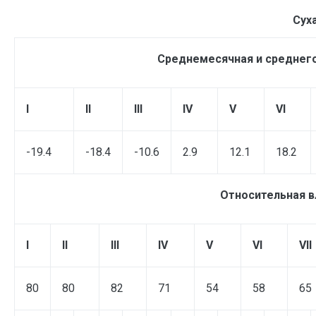
Сух
Среднемесячная и среднего
I
II
III
IV
V
VI
-19.4
-18.4
-10.6
2.9
12.1
18.2
Относительная в
I
II
III
IV
V
VI
VII
80
80
82
71
54
58
65