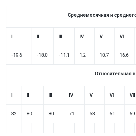
Среднемесячная и среднего
I
II
III
IV
V
VI
-19.6
-18.0
-11.1
1.2
10.7
16.6
Относительная в
I
II
III
IV
V
VI
VII
82
80
80
71
58
61
69