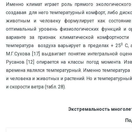
Именно климат играет роль прямого экологического
создавая для него температурный комфорт, либо диско
животным и человеку формулирует как состояние
оптимальный уровень физиологических функций и 
варианте за признак климатической комфортности 
0
температура воздуха варьирует в пределах + 25
С, 
М.Г.Сухова [17] выдвигает понятие интегральной оцен
Русанов [12] опирается на классы погод момента. 
времена являлся температурный. Именно температура
и человека и животных и растений. Но и температурный
и скорости ветра (табл. 28).
Экстремальность многоле
По