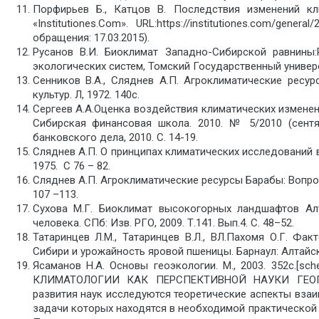
Порфирьев Б., Катцов В. Последствия изменений к
«Institutiones.Com». URL:https://institutiones.com/general/
обращения: 17.03.2015).
Русанов В.И. Биоклимат Западно-Сибирской равнины:
экологических систем, Томский Государственный универси
Сенников В.А., Сляднев А.П. Агроклиматические ресу
культур. Л, 1972. 140с.
Сергеев А.А.Оценка воздействия климатических изменен
Сибирская финансовая школа. 2010. № 5/2010 (сентя
банковского дела, 2010. С. 14-19.
Сляднев А.П. О принципах климатических исследований 
1975. С 76 – 82.
Сляднев А.П. Агроклиматические ресурсы Барабы: Вопро
107 –113.
Сухова М.Г. Биоклимат высокогорных ландшафтов Ал
человека. СПб: Изв. РГО, 2009. Т.141. Вып.4. С. 48–52.
Татаринцев Л.М., Татаринцев В.Л., ВЛ.Пахомя О.Г. Ф
Сибири и урожайность яровой пшеницы. Барнаул: Алтайск
Ясаманов Н.А. Основы геоэкологии. М., 2003. 352с.
КЛИМАТОЛОГИИ КАК ПЕРСПЕКТИВНОЙ НАУКИ ГЕОГРА
развития наук исследуются теоретические аспекты взаи
задачи которых находятся в необходимой практической