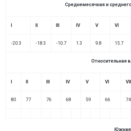
Среднемесячная и среднего
I
II
III
IV
V
VI
-20.3
-18.3
-10.7
1.3
9.8
15.7
Относительная в
I
II
III
IV
V
VI
VII
80
77
76
68
59
66
74
Южная 