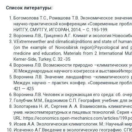
Список литературы:
Богомолова Т.С., Ромашова Т.В. Экономическое значени
научно-практической конференции «Современные проблемы
НИТГУ, СМУТГУ, ИГСОРАН, 2014. – С. 195-199.
Воронина Л.В., Гриценко А.Г. Климат и экология Новосиб
V.Extremewether and climaticalcjnditions and state of human h
(on the example of Novosibirsk region):Psycological and 
medicine and education, Materials from 2 International Multi
Kemer-Side, Turkey, С. 32 -35
Воронина Л.В. Возможности природно –климатических у
XI Международных научного конгресса и выставкиИнтерэк
Воронина Л.В. Значение ландшафтно –климатического ра
Междун. научно – практич. конфер. «Современные пробле
421 — 425
Воронина Л.В. Человек и окружающая его среда: сб. оче
Голубчик М.М., Евдокимов С.П. География: учебник для эк
Золотарева Н. И., Сергеев А. А. Взаимосвязь климатич
унив. низкотемпературных и пищевых технологий. Серия 
URL: https://economics.open-mechanics.com/articles/199.p
Исаев А.А. Экологическая климатология. М.: Научный мир,
Исаченко А.Г.Введение в экологическую географию. СПб.,